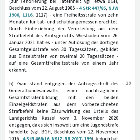
(zur Tenorierung bei Tateinheit vgl. etwa BGH,
Beschluss vom 22. August 1985 -
4 StR 447/85
,
NJW
1986, 1116
, 1117) - eine Freiheitsstrafe von zehn
Monaten für tat- und schuldangemessen erachtet.
Durch Einbeziehung der Verurteilung aus dem
Strafbefehl des Amtsgerichts Wiesbaden vom 26.
Januar 2021 hat es - unter Auflösung der dortigen
Gesamtgeldstrafe von 30 Tagessätzen, gebildet
aus Einzelstrafen von zweimal 20 Tagessätzen -
auf eine Gesamtfreiheitsstrafe von einem Jahr
erkannt.
19
b) Zwar stand entgegen der Antragsschrift des
Generalbundesanwalts einer nachträglichen
Gesamtstrafenbildung mit den beiden
Einzelgeldstrafen aus dem vorbezeichneten
Strafbefehl keine Zäsurwirkung des Urteils des
Landgerichts Kassel vom 3. November 2020
entgegen, da es sich insoweit um eine Jugendstrafe
handelte (vgl. BGH, Beschluss vom 22. November
2016 -
4 StR 466/16
,
NStZ-RR 2017, 199
). Jedoch hat