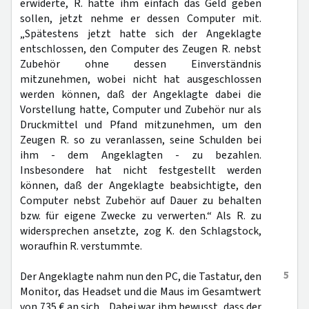
erwiderte, R. hätte ihm einfach das Geld geben
sollen, jetzt nehme er dessen Computer mit.
„Spätestens jetzt hatte sich der Angeklagte
entschlossen, den Computer des Zeugen R. nebst
Zubehör ohne dessen Einverständnis
mitzunehmen, wobei nicht hat ausgeschlossen
werden können, daß der Angeklagte dabei die
Vorstellung hatte, Computer und Zubehör nur als
Druckmittel und Pfand mitzunehmen, um den
Zeugen R. so zu veranlassen, seine Schulden bei
ihm - dem Angeklagten - zu bezahlen.
Insbesondere hat nicht festgestellt werden
können, daß der Angeklagte beabsichtigte, den
Computer nebst Zubehör auf Dauer zu behalten
bzw. für eigene Zwecke zu verwerten.“ Als R. zu
widersprechen ansetzte, zog K. den Schlagstock,
woraufhin R. verstummte.
5
Der Angeklagte nahm nun den PC, die Tastatur, den
Monitor, das Headset und die Maus im Gesamtwert
von 735 € an sich. „Dabei war ihm bewusst, dass der