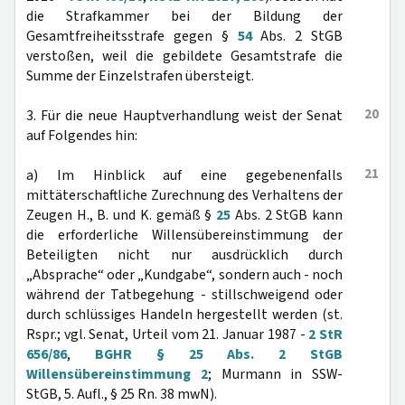
die Strafkammer bei der Bildung der
Gesamtfreiheitsstrafe gegen §
54
Abs. 2 StGB
verstoßen, weil die gebildete Gesamtstrafe die
Summe der Einzelstrafen übersteigt.
20
3. Für die neue Hauptverhandlung weist der Senat
auf Folgendes hin:
21
a) Im Hinblick auf eine gegebenenfalls
mittäterschaftliche Zurechnung des Verhaltens der
Zeugen H., B. und K. gemäß §
25
Abs. 2 StGB kann
die erforderliche Willensübereinstimmung der
Beteiligten nicht nur ausdrücklich durch
„Absprache“ oder „Kundgabe“, sondern auch - noch
während der Tatbegehung - stillschweigend oder
durch schlüssiges Handeln hergestellt werden (st.
Rspr.; vgl. Senat, Urteil vom 21. Januar 1987 -
2 StR
656/86
,
BGHR § 25 Abs. 2 StGB
Willensübereinstimmung 2
; Murmann in SSW-
StGB, 5. Aufl., § 25 Rn. 38 mwN).