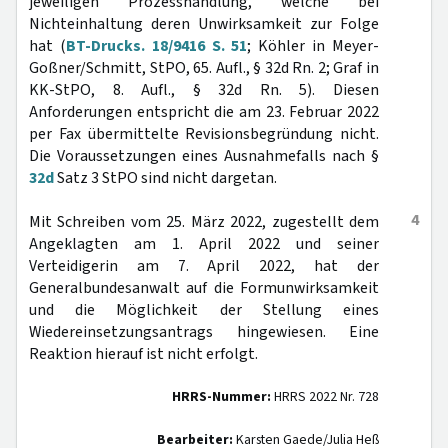
jeweiligen Prozesshandlung, welche bei
Nichteinhaltung deren Unwirksamkeit zur Folge
hat (
BT-Drucks. 18/9416 S. 51
; Köhler in Meyer-
Goßner/Schmitt, StPO, 65. Aufl., § 32d Rn. 2; Graf in
KK-StPO, 8. Aufl., § 32d Rn. 5). Diesen
Anforderungen entspricht die am 23. Februar 2022
per Fax übermittelte Revisionsbegründung nicht.
Die Voraussetzungen eines Ausnahmefalls nach §
32d
Satz 3 StPO sind nicht dargetan.
4
Mit Schreiben vom 25. März 2022, zugestellt dem
Angeklagten am 1. April 2022 und seiner
Verteidigerin am 7. April 2022, hat der
Generalbundesanwalt auf die Formunwirksamkeit
und die Möglichkeit der Stellung eines
Wiedereinsetzungsantrags hingewiesen. Eine
Reaktion hierauf ist nicht erfolgt.
HRRS-Nummer:
HRRS 2022 Nr. 728
Bearbeiter:
Karsten Gaede/Julia Heß