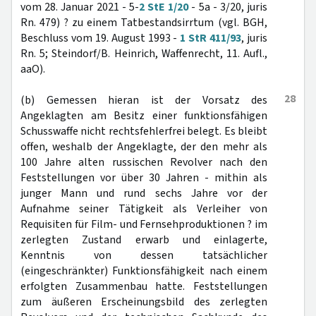
vom 28. Januar 2021 - 5-
2 StE 1/20
- 5a - 3/20, juris
Rn. 479) ? zu einem Tatbestandsirrtum (vgl. BGH,
Beschluss vom 19. August 1993 -
1 StR 411/93
, juris
Rn. 5; Steindorf/B. Heinrich, Waffenrecht, 11. Aufl.,
aaO).
28
(b) Gemessen hieran ist der Vorsatz des
Angeklagten am Besitz einer funktionsfähigen
Schusswaffe nicht rechtsfehlerfrei belegt. Es bleibt
offen, weshalb der Angeklagte, der den mehr als
100 Jahre alten russischen Revolver nach den
Feststellungen vor über 30 Jahren - mithin als
junger Mann und rund sechs Jahre vor der
Aufnahme seiner Tätigkeit als Verleiher von
Requisiten für Film- und Fernsehproduktionen ? im
zerlegten Zustand erwarb und einlagerte,
Kenntnis von dessen tatsächlicher
(eingeschränkter) Funktionsfähigkeit nach einem
erfolgten Zusammenbau hatte. Feststellungen
zum äußeren Erscheinungsbild des zerlegten