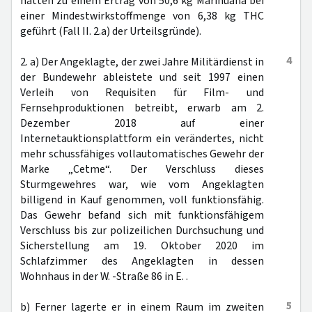
hätten zu einem Ertrag von 50,6 kg Marihuana bei
einer Mindestwirkstoffmenge von 6,38 kg THC
geführt (Fall II. 2.a) der Urteilsgründe).
4
2. a) Der Angeklagte, der zwei Jahre Militärdienst in
der Bundewehr ableistete und seit 1997 einen
Verleih von Requisiten für Film- und
Fernsehproduktionen betreibt, erwarb am 2.
Dezember 2018 auf einer
Internetauktionsplattform ein verändertes, nicht
mehr schussfähiges vollautomatisches Gewehr der
Marke „Cetme“. Der Verschluss dieses
Sturmgewehres war, wie vom Angeklagten
billigend in Kauf genommen, voll funktionsfähig.
Das Gewehr befand sich mit funktionsfähigem
Verschluss bis zur polizeilichen Durchsuchung und
Sicherstellung am 19. Oktober 2020 im
Schlafzimmer des Angeklagten in dessen
Wohnhaus in der W. -Straße 86 in E. .
5
b) Ferner lagerte er in einem Raum im zweiten