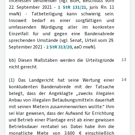
Interessen beruhender (vgl. BGH, Beschluss vom
22. September 2021 -
1 StR 131/21
, juris Rn. 11
mwN) - Tatbeteiligung kann schwierig sein.
Insoweit bedarf es einer sorgfältigen und
umfassenden Würdigung aller im konkreten
Einzelfall für und gegen eine Bandenabrede
sprechenden Umstände (vgl. Senat, Urteil vom 29.
September 2021 -
2 StR 313/20
, aaO mwN).
13
bb) Diesen Maßstäben werden die Urteilsgründe
nicht gerecht.
14
(1) Das Landgericht hat seine Wertung einer
konkludenten Bandenabrede mit der Tatsache
belegt, dass der Angeklagte „zwecks illegalen
Anbau von illegalen Betäubungsmitteln dauerhaft
mit seinen Mietern zusammenwirken wollte.“ Ihm
sei klar gewesen, dass der Aufwand für Errichtung
und Betrieb einer Plantage erst ab einer gewissen
Betriebsdauer rentabel sei. Dabei habe ihm die
monatliche Miete von 3.600 € einschließlich