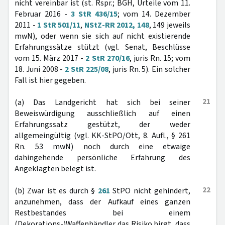
nicht vereinbar ist (st. Rspr.; BGH, Urteile vom 11.
Februar 2016 -
3 StR 436/15
; vom 14. Dezember
2011 -
1 StR 501/11
,
NStZ-RR 2012, 148
, 149 jeweils
mwN), oder wenn sie sich auf nicht existierende
Erfahrungssätze stützt (vgl. Senat, Beschlüsse
vom 15. März 2017 -
2 StR 270/16
, juris Rn. 15; vom
18. Juni 2008 -
2 StR 225/08
, juris Rn. 5). Ein solcher
Fall ist hier gegeben.
21
(a) Das Landgericht hat sich bei seiner
Beweiswürdigung ausschließlich auf einen
Erfahrungssatz gestützt, der weder
allgemeingültig (vgl. KK-StPO/Ott, 8. Aufl., § 261
Rn. 53 mwN) noch durch eine etwaige
dahingehende persönliche Erfahrung des
Angeklagten belegt ist.
22
(b) Zwar ist es durch §
261
StPO nicht gehindert,
anzunehmen, dass der Aufkauf eines ganzen
Restbestandes bei einem
(Dekorations-)Waffenhändler das Risiko birgt, dass