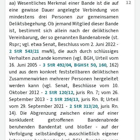
12
aa) Wesentliches Merkmal einer Bande ist die auf
eine gewisse Dauer angelegte Verbindung von
mindestens drei Personen zur gemeinsamen
Deliktsbegehung. Ob jemand Mitglied dieser Bande
ist, bestimmt sich allein nach der deliktischen
Vereinbarung, der so genannten Bandenabrede (st.
Rspr.; vgl. etwa Senat, Beschluss vom 2. Juni 2022 -
2 StR 543/21
mwN), die auch durch schlüssiges
Verhalten zustande kommen (vgl. BGH, Urteil vom
16. Juni 2005 -
3 StR 492/04
,
BGHSt 50, 160
, 162)
und aus dem konkret feststellbaren deliktischen
Zusammenwirken mehrerer Personen hergeleitet
werden kann (vgl. Senat, Beschlüsse vom 10.
Oktober 2012 -
2 StR 120/12
, juris Rn. 7; vom 26.
September 2013 -
2 StR 256/13
, juris Rn. 8; Urteil
vom 29. September 2021 -
2 StR 313/20
, juris Rn.
14). Die Abgrenzung zwischen einer auf einer
konkludent getroffenen Bandenabrede
beruhenden Bandentat und bloßer - auf der
Verfolgung selbständiger, ausschließlich eigener