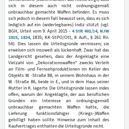
sich in diesem auch nicht ordnungsgemäß
unbrauchbar gemachte Waffen befinden. Es muss
sich jedoch in diesem Fall bewusst sein, dass es sich
lediglich auf ein (widerlegbares) Indiz stützt (vgl.
BGH, Urteil vom 9. April 2015 -
4 StR 401/14
,
NJW
2015, 1834
, 1835; KK-StPO/Ott, 8. Aufl., § 261 Rn.
54). Dies lassen die Urteilsgründe vermissen; sie
erweisen sich insoweit als lückenhaft. Zwar hat das
Landgericht gesehen, dass der Angeklagte eine
Vielzahl von „Dekorationswaffen“ zwecks Verleih
an Film- und Fernsehproduktionen im Keller des
Objekts W. -Straße 88, in seinem Wohnhaus in der
W. -Straße 86, beide in E., und in dem Haus seiner
Mutter in K. lagerte. Die Urteilsgründe lassen indes
offen, warum der Angeklagte, der aus beruflichen
Gründen ein Interesse an ordnungsgemäß
unbrauchbar gemachten Waffen hatte, die
Lieferung funktionsfähiger (Kriegs-)Waffen
gebilligt haben sollte. Hinweise zum Inhalt des
Kaufvertrages enthalten die Urteilsgründe nicht.