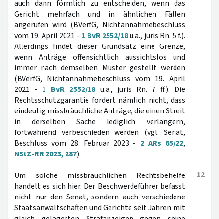
auch dann förmlich zu entscheiden, wenn das
Gericht mehrfach und in ähnlichen Fällen
angerufen wird (BVerfG, Nichtannahmebeschluss
vom 19. April 2021 -
1 BvR 2552/18
u.a., juris Rn. 5 f.).
Allerdings findet dieser Grundsatz eine Grenze,
wenn Anträge offensichtlich aussichtslos und
immer nach demselben Muster gestellt werden
(BVerfG, Nichtannahmebeschluss vom 19. April
2021 -
1 BvR 2552/18
u.a., juris Rn. 7 ff.). Die
Rechtsschutzgarantie fordert nämlich nicht, dass
eindeutig missbräuchliche Anträge, die einen Streit
in derselben Sache lediglich verlängern,
fortwährend verbeschieden werden (vgl. Senat,
Beschluss vom 28. Februar 2023 -
2 ARs 65/22
,
NStZ-RR 2023, 287
).
12
Um solche missbräuchlichen Rechtsbehelfe
handelt es sich hier. Der Beschwerdeführer befasst
nicht nur den Senat, sondern auch verschiedene
Staatsanwaltschaften und Gerichte seit Jahren mit
gleich gelagerten Strafanzeigen gegen seine