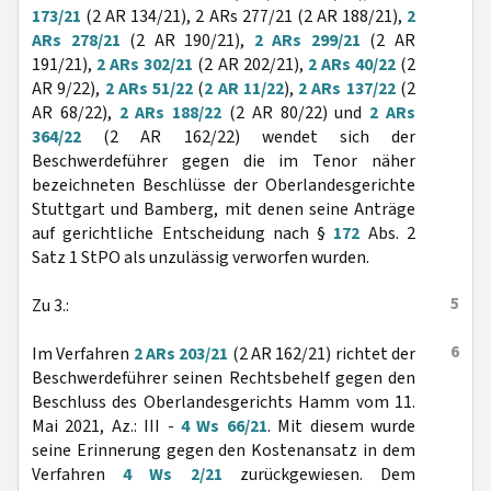
173/21
(2 AR 134/21), 2 ARs 277/21 (2 AR 188/21),
2
ARs 278/21
(2 AR 190/21),
2 ARs 299/21
(2 AR
191/21),
2 ARs 302/21
(2 AR 202/21),
2 ARs 40/22
(2
AR 9/22),
2 ARs 51/22
(
2 AR 11/22
),
2 ARs 137/22
(2
AR 68/22),
2 ARs 188/22
(2 AR 80/22) und
2 ARs
364/22
(2 AR 162/22) wendet sich der
Beschwerdeführer gegen die im Tenor näher
bezeichneten Beschlüsse der Oberlandesgerichte
Stuttgart und Bamberg, mit denen seine Anträge
auf gerichtliche Entscheidung nach §
172
Abs. 2
Satz 1 StPO als unzulässig verworfen wurden.
5
Zu 3.:
6
Im Verfahren
2 ARs 203/21
(2 AR 162/21) richtet der
Beschwerdeführer seinen Rechtsbehelf gegen den
Beschluss des Oberlandesgerichts Hamm vom 11.
Mai 2021, Az.: III -
4 Ws 66/21
. Mit diesem wurde
seine Erinnerung gegen den Kostenansatz in dem
Verfahren
4 Ws 2/21
zurückgewiesen. Dem