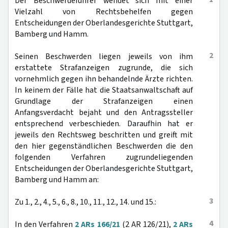
Der Beschwerdeführer wendet sich mit einer
Vielzahl von Rechtsbehelfen gegen
Entscheidungen der Oberlandesgerichte Stuttgart,
Bamberg und Hamm.
2
Seinen Beschwerden liegen jeweils von ihm
erstattete Strafanzeigen zugrunde, die sich
vornehmlich gegen ihn behandelnde Ärzte richten.
In keinem der Fälle hat die Staatsanwaltschaft auf
Grundlage der Strafanzeigen einen
Anfangsverdacht bejaht und den Antragssteller
entsprechend verbeschieden. Daraufhin hat er
jeweils den Rechtsweg beschritten und greift mit
den hier gegenständlichen Beschwerden die den
folgenden Verfahren zugrundeliegenden
Entscheidungen der Oberlandesgerichte Stuttgart,
Bamberg und Hamm an:
3
Zu 1., 2., 4., 5., 6., 8., 10., 11., 12., 14. und 15.:
4
In den Verfahren
2 ARs 166/21
(2 AR 126/21),
2 ARs