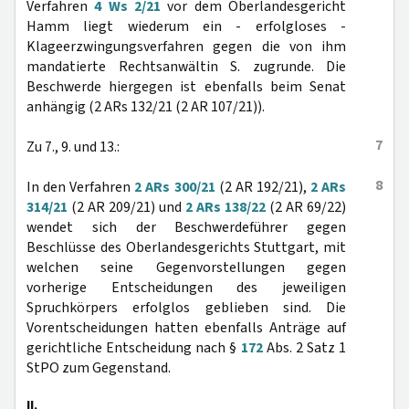
Verfahren
4 Ws 2/21
vor dem Oberlandesgericht
Hamm liegt wiederum ein - erfolgloses -
Klageerzwingungsverfahren gegen die von ihm
mandatierte Rechtsanwältin S. zugrunde. Die
Beschwerde hiergegen ist ebenfalls beim Senat
anhängig (2 ARs 132/21 (2 AR 107/21)).
7
Zu 7., 9. und 13.:
8
In den Verfahren
2 ARs 300/21
(2 AR 192/21),
2 ARs
314/21
(2 AR 209/21) und
2 ARs 138/22
(2 AR 69/22)
wendet sich der Beschwerdeführer gegen
Beschlüsse des Oberlandesgerichts Stuttgart, mit
welchen seine Gegenvorstellungen gegen
vorherige Entscheidungen des jeweiligen
Spruchkörpers erfolglos geblieben sind. Die
Vorentscheidungen hatten ebenfalls Anträge auf
gerichtliche Entscheidung nach §
172
Abs. 2 Satz 1
StPO zum Gegenstand.
II.