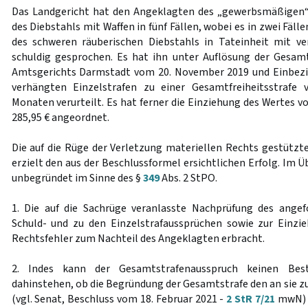
Das Landgericht hat den Angeklagten des „gewerbsmäßigen“ 
des Diebstahls mit Waffen in fünf Fällen, wobei es in zwei Fäll
des schweren räuberischen Diebstahls in Tateinheit mit ve
schuldig gesprochen. Es hat ihn unter Auflösung der Gesam
Amtsgerichts Darmstadt vom 20. November 2019 und Einbezie
verhängten Einzelstrafen zu einer Gesamtfreiheitsstrafe
Monaten verurteilt. Es hat ferner die Einziehung des Wertes 
285,95 € angeordnet.
Die auf die Rüge der Verletzung materiellen Rechts gestützt
erzielt den aus der Beschlussformel ersichtlichen Erfolg. Im Ü
unbegründet im Sinne des §
349
Abs. 2 StPO.
1. Die auf die Sachrüge veranlasste Nachprüfung des ange
Schuld- und zu den Einzelstrafaussprüchen sowie zur Einzi
Rechtsfehler zum Nachteil des Angeklagten erbracht.
2. Indes kann der Gesamtstrafenausspruch keinen Bes
dahinstehen, ob die Begründung der Gesamtstrafe den an sie z
(vgl. Senat, Beschluss vom 18. Februar 2021 -
2 StR 7/21
mwN) h