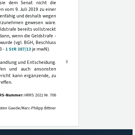
s sie dem Senat nicht die
 vom 9. Juli 2019 zu einer
fenfähig und deshalb wegen
vorzunehmen gewesen wäre.
ldstrafe bereits vollstreckt
 dann, wenn die Geldstrafe -
t wurde (vgl. BGH, Beschluss
3 -
1 StR 387/13
je mwN).
5
handlung und Entscheidung.
ffen und auch ansonsten
ericht kann ergänzende, zu
effen.
RS-Nummer:
HRRS 2021 Nr. 706
sten Gaede/Marc-Philipp Bittner