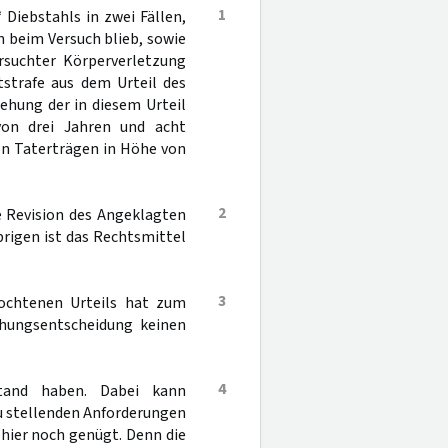
1
Diebstahls in zwei Fällen,
en beim Versuch blieb, sowie
rsuchter Körperverletzung
tstrafe aus dem Urteil des
hung der in diesem Urteil
 von drei Jahren und acht
von Taterträgen in Höhe von
2
e Revision des Angeklagten
brigen ist das Rechtsmittel
3
fochtenen Urteils hat zum
ehungsentscheidung keinen
4
tand haben. Dabei kann
u stellenden Anforderungen
ier noch genügt. Denn die