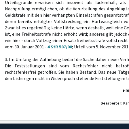
Urteilsgründe erweisen sich insoweit als lückenhaft, al
Nachprüfung ermöglichen, ob die Verurteilung des Angeklagten
Geldstrafe mit den hier verhängten Einzelstrafen gesamtstra
deren bereits erfolgter Vollstreckung ein Härteausgleich 
Zwar ist es regelmäßig keine Härte, wenn deshalb, weil eine Ge
ist, eine Freiheitsstrafe nicht erhöht wird; anderes gilt jedoch
wie hier - durch Vollzug einer Ersatzfreiheitsstrafe vollstreck
vom 30. Januar 2001 -
4 StR 587/00
; Urteil vom 5. November 201
3. Im Umfang der Aufhebung bedarf die Sache daher neuer Ver
Die Feststellungen sind vom Rechtsfehler nicht betro
rechtsfehlerfrei getroffen. Sie haben Bestand. Das neue Tatg
den bisherigen nicht in Widerspruch stehende Feststellungen tr
HR
Bearbeiter:
Kar