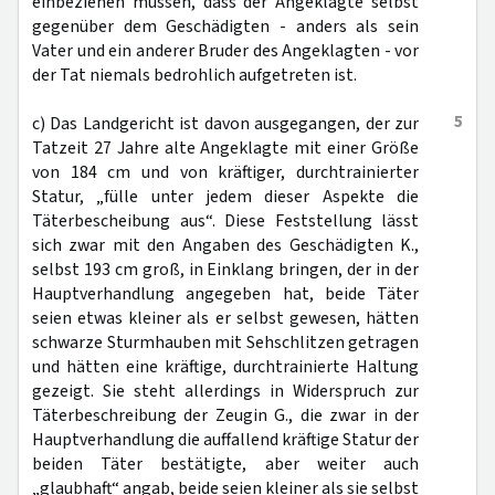
einbeziehen müssen, dass der Angeklagte selbst
gegenüber dem Geschädigten - anders als sein
Vater und ein anderer Bruder des Angeklagten - vor
der Tat niemals bedrohlich aufgetreten ist.
5
c) Das Landgericht ist davon ausgegangen, der zur
Tatzeit 27 Jahre alte Angeklagte mit einer Größe
von 184 cm und von kräftiger, durchtrainierter
Statur, „fülle unter jedem dieser Aspekte die
Täterbescheibung aus“. Diese Feststellung lässt
sich zwar mit den Angaben des Geschädigten K.,
selbst 193 cm groß, in Einklang bringen, der in der
Hauptverhandlung angegeben hat, beide Täter
seien etwas kleiner als er selbst gewesen, hätten
schwarze Sturmhauben mit Sehschlitzen getragen
und hätten eine kräftige, durchtrainierte Haltung
gezeigt. Sie steht allerdings in Widerspruch zur
Täterbeschreibung der Zeugin G., die zwar in der
Hauptverhandlung die auffallend kräftige Statur der
beiden Täter bestätigte, aber weiter auch
„glaubhaft“ angab, beide seien kleiner als sie selbst