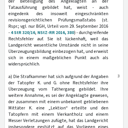
der Beteiligung des Angeklagten an der
Tatausführung gebildet hat, weist - auch
eingedenk des insoweit eingeschränkten
revisionsgerichtlichen Prüfungsmaßstabs (st.
Rspr.; vgl. nur BGH, Urteil vom 29. September 2016
-
4 StR 320/16
,
NStZ-RR 2016, 380
) - durchgreifende
Rechtsfehler auf. Sie ist lückenhaft, weil das
Landgericht wesentliche Umstände nicht in seine
Überzeugungsbildung einbezogen hat, und erweist
sich in einem maßgeblichen Punkt auch als
widersprüchlich.
3
a) Die Strafkammer hat sich aufgrund der Angaben
der Tatopfer K. und G. ohne Rechtsfehler ihre
Überzeugung vom Tathergang gebildet. Ihre
weitere Annahme, es sei der Angeklagte gewesen,
der zusammen mit einem unbekannt gebliebenen
Mittäter K. eine „Lektion“ erteilte und den
Tatopfern mit einem Vierkantholz und einem
Messer Verletzungen zufügte, hat das Landgericht
insbesondere gestützt auf das Vorliegen eines