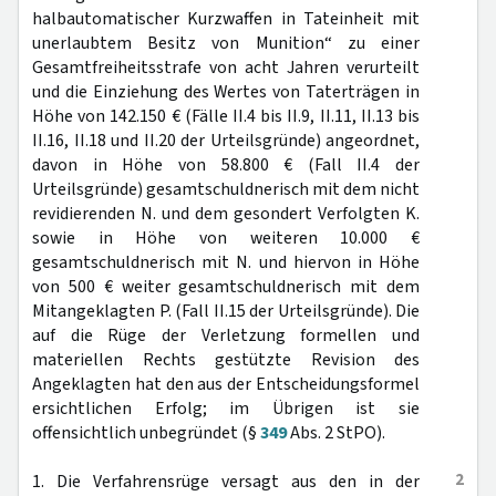
halbautomatischer Kurzwaffen in Tateinheit mit
unerlaubtem Besitz von Munition“ zu einer
Gesamtfreiheitsstrafe von acht Jahren verurteilt
und die Einziehung des Wertes von Taterträgen in
Höhe von 142.150 € (Fälle II.4 bis II.9, II.11, II.13 bis
II.16, II.18 und II.20 der Urteilsgründe) angeordnet,
davon in Höhe von 58.800 € (Fall II.4 der
Urteilsgründe) gesamtschuldnerisch mit dem nicht
revidierenden N. und dem gesondert Verfolgten K.
sowie in Höhe von weiteren 10.000 €
gesamtschuldnerisch mit N. und hiervon in Höhe
von 500 € weiter gesamtschuldnerisch mit dem
Mitangeklagten P. (Fall II.15 der Urteilsgründe). Die
auf die Rüge der Verletzung formellen und
materiellen Rechts gestützte Revision des
Angeklagten hat den aus der Entscheidungsformel
ersichtlichen Erfolg; im Übrigen ist sie
offensichtlich unbegründet (§
349
Abs. 2 StPO).
2
1. Die Verfahrensrüge versagt aus den in der