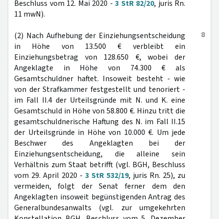
Beschluss vom 12. Mai 2020 -
3 StR 82/20
, juris Rn.
11 mwN).
8
(2) Nach Aufhebung der Einziehungsentscheidung
in Höhe von 13.500 € verbleibt ein
Einziehungsbetrag von 128.650 €, wobei der
Angeklagte in Höhe von 74.300 € als
Gesamtschuldner haftet. Insoweit besteht - wie
von der Strafkammer festgestellt und tenoriert -
im Fall II.4 der Urteilsgründe mit N. und K. eine
Gesamtschuld in Höhe von 58.800 €. Hinzu tritt die
gesamtschuldnerische Haftung des N. im Fall II.15
der Urteilsgründe in Höhe von 10.000 €. Um jede
Beschwer des Angeklagten bei der
Einziehungsentscheidung, die alleine sein
Verhältnis zum Staat betrifft (vgl. BGH, Beschluss
vom 29. April 2020 -
3 StR 532/19
, juris Rn. 25), zu
vermeiden, folgt der Senat ferner dem den
Angeklagten insoweit begünstigenden Antrag des
Generalbundesanwalts (vgl. zur umgekehrten
Konstellation BGH, Beschluss vom 5. Dezember