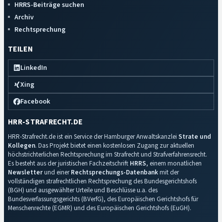
HRRS-Beiträge suchen
Archiv
Rechtsprechung
TEILEN
LinkedIn
Xing
Facebook
HRR-STRAFRECHT.DE
HRR-Strafrecht.de ist ein Service der Hamburger Anwaltskanzlei
Strate und
Kollegen
. Das Projekt bietet einen kostenlosen Zugang zur aktuellen
höchstrichterlichen Rechtsprechung im Strafrecht und Strafverfahrensrecht.
Es besteht aus der juristischen Fachzeitschrift
HRRS
, einem monatlichen
Newsletter
und einer
Rechtsprechungs-Datenbank
mit der
vollständigen strafrechtlichen Rechtsprechung des Bundesgerichtshofs
(BGH) und ausgewählter Urteile und Beschlüsse u.a. des
Bundesverfassungsgerichts (BVerfG), des Europäischen Gerichtshofs für
Menschenrechte (EGMR) und des Europäischen Gerichtshofs (EuGH).