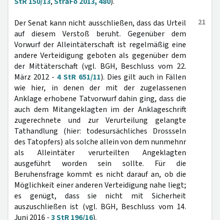
StR 150/13
,
StraFo 2013, 480
).
21
Der Senat kann nicht ausschließen, dass das Urteil
auf diesem Verstoß beruht. Gegenüber dem
Vorwurf der Alleintäterschaft ist regelmäßig eine
andere Verteidigung geboten als gegenüber dem
der Mittäterschaft (vgl. BGH, Beschluss vom 22.
März 2012 -
4 StR 651/11
). Dies gilt auch in Fällen
wie hier, in denen der mit der zugelassenen
Anklage erhobene Tatvorwurf dahin ging, dass die
auch dem Mitangeklagten im der Anklageschrift
zugerechnete und zur Verurteilung gelangte
Tathandlung (hier: todesursächliches Drossseln
des Tatopfers) als solche allein von dem nunmehnr
als Alleintäter verurteilten Angeklagten
ausgeführt worden sein sollte. Für die
Beruhensfrage kommt es nicht darauf an, ob die
Möglichkeit einer anderen Verteidigung nahe liegt;
es genügt, dass sie nicht mit Sicherheit
auszuschließen ist (vgl. BGH, Beschluss vom 14.
Juni 2016 -
3 StR 196/16
).