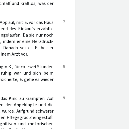
hlaff und kraftlos, was der
7
pp auf, mit E. vor das Haus
nd des Einkaufs erzählte
 angelaufen. Da sie nur noch
, indem er eine Herzdruck-
Danach sei es E. besser
einem Arzt vor.
8
gin K., für ca. zwei Stunden
 ruhig war und sich beim
sicherte, E. gehe es wieder
9
das Kind zu krampfen. Auf
en der Angeklagte und die
rt wurde. Aufgrund schwerer
en Pflegegrad 3 eingestuft.
kognitiven und motorischen