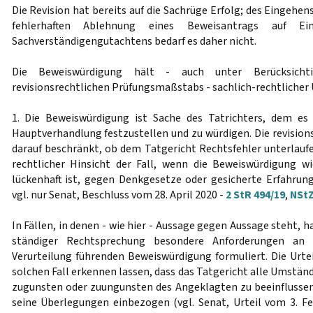
Die Revision hat bereits auf die Sachrüge Erfolg; des Eingehen
fehlerhaften Ablehnung eines Beweisantrags auf Ei
Sachverständigengutachtens bedarf es daher nicht.
Die Beweiswürdigung hält - auch unter Berücksicht
revisionsrechtlichen Prüfungsmaßstabs - sachlich-rechtlicher 
1. Die Beweiswürdigung ist Sache des Tatrichters, dem es 
Hauptverhandlung festzustellen und zu würdigen. Die revision
darauf beschränkt, ob dem Tatgericht Rechtsfehler unterlaufen 
rechtlicher Hinsicht der Fall, wenn die Beweiswürdigung wi
lückenhaft ist, gegen Denkgesetze oder gesicherte Erfahrungs
vgl. nur Senat, Beschluss vom 28. April 2020 -
2 StR 494/19
,
NStZ
In Fällen, in denen - wie hier - Aussage gegen Aussage steht, 
ständiger Rechtsprechung besondere Anforderungen an 
Verurteilung führenden Beweiswürdigung formuliert. Die Urt
solchen Fall erkennen lassen, dass das Tatgericht alle Umstän
zugunsten oder zuungunsten des Angeklagten zu beeinflussen 
seine Überlegungen einbezogen (vgl. Senat, Urteil vom 3. F