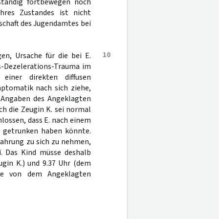
bständig fortbewegen noch
ihres Zustandes ist nicht
schaft des Jugendamtes bei
10
n, Ursache für die bei E.
ns-Dezelerations-Trauma im
einer direkten diffusen
mptomatik nach sich ziehe,
e Angaben des Angeklagten
h die Zeugin K. sei normal
hlossen, dass E. nach einem
h getrunken haben könnte.
Nahrung zu sich zu nehmen,
ei. Das Kind müsse deshalb
ugin K.) und 9.37 Uhr (dem
che von dem Angeklagten