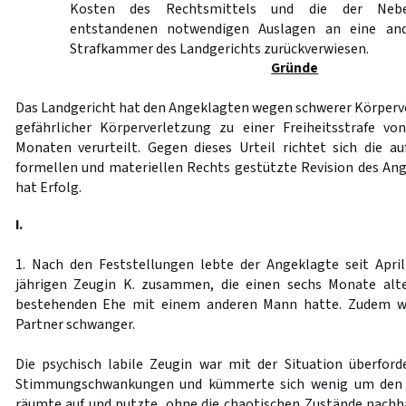
Kosten des Rechtsmittels und die der Neben
entstandenen notwendigen Auslagen an eine and
Strafkammer des Landgerichts zurückverwiesen.
Gründe
Das Landgericht hat den Angeklagten wegen schwerer Körperve
gefährlicher Körperverletzung zu einer Freiheitsstrafe v
Monaten verurteilt. Gegen dieses Urteil richtet sich die a
formellen und materiellen Rechts gestützte Revision des An
hat Erfolg.
I.
1. Nach den Feststellungen lebte der Angeklagte seit Apri
jährigen Zeugin K. zusammen, die einen sechs Monate alt
bestehenden Ehe mit einem anderen Mann hatte. Zudem wa
Partner schwanger.
Die psychisch labile Zeugin war mit der Situation überforde
Stimmungschwankungen und kümmerte sich wenig um den H
räumte auf und putzte, ohne die chaotischen Zustände nachh