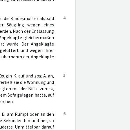
4
nd die Kindesmutter alsbald
er Säugling wegen eines
erden. Nach der Entlassung
 Angeklagte gleichermaßen
ert wurde. Der Angeklagte
 gefüttert und wegen ihrer
, übernahm der Angeklagte
5
eugin K. auf und zog A. an,
erließ sie die Wohnung und
lagten mit der Bitte zurück,
dem Sofa gelegen hatte, auf
erchen.
6
nn E. am Rumpf oder an den
 Sekunden hin und her, so
euderte. Unmittelbar darauf