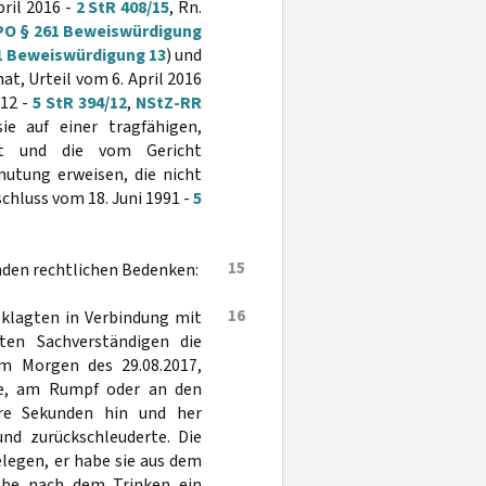
pril 2016 -
2 StR 408/15
, Rn.
O § 261 Beweiswürdigung
1 Beweiswürdigung 13
) und
at, Urteil vom 6. April 2016
012 -
5 StR 394/12
,
NStZ-RR
ie auf einer tragfähigen,
uht und die vom Gericht
mutung erweisen, die nicht
chluss vom 18. Juni 1991 -
5
15
den rechtlichen Bedenken:
16
eklagten in Verbindung mit
en Sachverständigen die
m Morgen des 29.08.2017,
te, am Rumpf oder an den
re Sekunden hin und her
und zurückschleuderte. Die
legen, er habe sie aus dem
abe nach dem Trinken ein