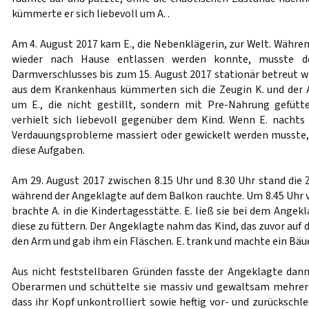
kümmerte er sich liebevoll um A. .
Am 4. August 2017 kam E., die Nebenklägerin, zur Welt. Währe
wieder nach Hause entlassen werden konnte, musste d
Darmverschlusses bis zum 15. August 2017 stationär betreut w
aus dem Krankenhaus kümmerten sich die Zeugin K. und der
um E., die nicht gestillt, sondern mit Pre-Nahrung gefütt
verhielt sich liebevoll gegenüber dem Kind. Wenn E. nachts
Verdauungsprobleme massiert oder gewickelt werden musste
diese Aufgaben.
Am 29. August 2017 zwischen 8.15 Uhr und 8.30 Uhr stand die Z
während der Angeklagte auf dem Balkon rauchte. Um 8.45 Uhr v
brachte A. in die Kindertagesstätte. E. ließ sie bei dem Angek
diese zu füttern. Der Angeklagte nahm das Kind, das zuvor auf 
den Arm und gab ihm ein Fläschen. E. trank und machte ein Bäu
Aus nicht feststellbaren Gründen fasste der Angeklagte da
Oberarmen und schüttelte sie massiv und gewaltsam mehrere
dass ihr Kopf unkontrolliert sowie heftig vor- und zurückschl