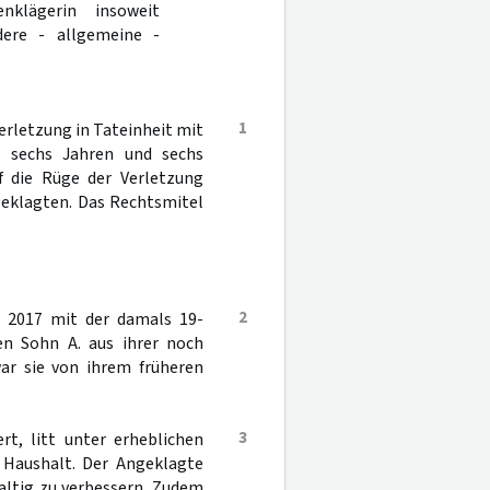
klägerin insoweit
ere - allgemeine -
1
rletzung in Tateinheit mit
on sechs Jahren und sechs
uf die Rüge der Verletzung
geklagten. Das Rechtsmitel
2
l 2017 mit der damals 19-
en Sohn A. aus ihrer noch
r sie von ihrem früheren
3
rt, litt unter erheblichen
aushalt. Der Angeklagte
altig zu verbessern. Zudem