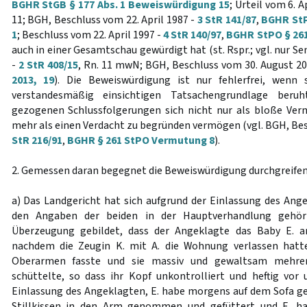
BGHR StGB § 177 Abs. 1 Beweiswürdigung 15
; Urteil vom 6. A
11; BGH, Beschluss vom 22. April 1987 -
3 StR 141/87
,
BGHR StP
1
; Beschluss vom 22. April 1997 -
4 StR 140/97
,
BGHR StPO § 26
auch in einer Gesamtschau gewürdigt hat (st. Rspr.; vgl. nur Sen
-
2 StR 408/15
, Rn. 11 mwN; BGH, Beschluss vom 30. August 2
2013, 19
). Die Beweiswürdigung ist nur fehlerfrei, wenn s
verstandesmäßig einsichtigen Tatsachengrundlage ber
gezogenen Schlussfolgerungen sich nicht nur als bloße Ver
mehr als einen Verdacht zu begründen vermögen (vgl. BGH, Bes
StR 216/91
,
BGHR § 261 StPO Vermutung 8
).
2. Gemessen daran begegnet die Beweiswürdigung durchgreifen
a) Das Landgericht hat sich aufgrund der Einlassung des Ang
den Angaben der beiden in der Hauptverhandlung gehört
Überzeugung gebildet, dass der Angeklagte das Baby E. a
nachdem die Zeugin K. mit A. die Wohnung verlassen hat
Oberarmen fasste und sie massiv und gewaltsam mehre
schüttelte, so dass ihr Kopf unkontrolliert und heftig vor 
Einlassung des Angeklagten, E. habe morgens auf dem Sofa ge
Stillkissen in den Arm genommen und gefüttert und E. h