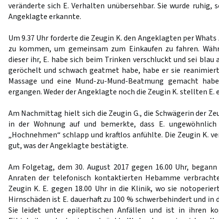
veränderte sich E. Verhalten unübersehbar. Sie wurde ruhig, sc
Angeklagte erkannte.
Um 9.37 Uhr forderte die Zeugin K. den Angeklagten per Whats A
zu kommen, um gemeinsam zum Einkaufen zu fahren. Währe
dieser ihr, E. habe sich beim Trinken verschluckt und sei blau
geröchelt und schwach geatmet habe, habe er sie reanimiert
Massage und eine Mund-zu-Mund-Beatmung gemacht habe. 
ergangen. Weder der Angeklagte noch die Zeugin K. stellten E. 
Am Nachmittag hielt sich die Zeugin G., die Schwägerin der Zeu
in der Wohnung auf und bemerkte, dass E. ungewöhnlich
„Hochnehmen“ schlapp und kraftlos anfühlte. Die Zeugin K. ver
gut, was der Angeklagte bestätigte.
Am Folgetag, dem 30. August 2017 gegen 16.00 Uhr, begann 
Anraten der telefonisch kontaktierten Hebamme verbracht
Zeugin K. E. gegen 18.00 Uhr in die Klinik, wo sie notoperie
Hirnschäden ist E. dauerhaft zu 100 % schwerbehindert und in d
Sie leidet unter epileptischen Anfällen und ist in ihren 