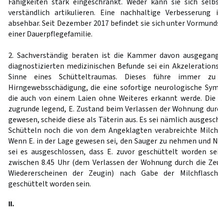
Fähigkeiten stark eingeschränkt. Weder kann sie sich sel
verständlich artikulieren. Eine nachhaltige Verbesserung 
absehbar. Seit Dezember 2017 befindet sie sich unter Vormund
einer Dauerpflegefamilie.
2. Sachverständig beraten ist die Kammer davon ausgegange
diagnostizierten medizinischen Befunde sei ein Akzeleratio
Sinne eines Schütteltraumas. Dieses führe immer zu 
Hirngewebsschädigung, die eine sofortige neurologische Sy
die auch von einem Laien ohne Weiteres erkannt werde. Di
zugrunde legend, E. Zustand beim Verlassen der Wohnung durc
gewesen, scheide diese als Täterin aus. Es sei nämlich ausgesc
Schütteln noch die von dem Angeklagten verabreichte Milc
Wenn E. in der Lage gewesen sei, den Sauger zu nehmen und 
sei es ausgeschlossen, dass E. zuvor geschüttelt worden s
zwischen 8.45 Uhr (dem Verlassen der Wohnung durch die Ze
Wiedererscheinen der Zeugin) nach Gabe der Milchflas
geschüttelt worden sein.
II.