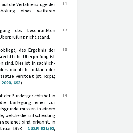
11
s auf die Verfahrensrüge der
nholung eines weiteren
12
igung des beschränkten
Überprüfung nicht stand.
13
obliegt, das Ergebnis der
srechtliche Überprüfung ist
sind. Dies ist in sachlich-
dersprüchlich, unklar oder
sätze verstößt (st. Rspr.;
 2020, 693
).
14
hat der Bundesgerichtshof in
die Darlegung einer zur
eilsgründe müssen in einem
de, welche die Entscheidung
geeignet sind, erkannt, in
ebruar 1993 -
2 StR 531/92
,