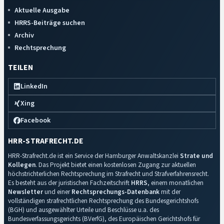
Aktuelle Ausgabe
HRRS-Beiträge suchen
Archiv
Rechtsprechung
TEILEN
LinkedIn
Xing
Facebook
HRR-STRAFRECHT.DE
HRR-Strafrecht.de ist ein Service der Hamburger Anwaltskanzlei
Strate und
Kollegen
. Das Projekt bietet einen kostenlosen Zugang zur aktuellen
höchstrichterlichen Rechtsprechung im Strafrecht und Strafverfahrensrecht.
Es besteht aus der juristischen Fachzeitschrift
HRRS
, einem monatlichen
Newsletter
und einer
Rechtsprechungs-Datenbank
mit der
vollständigen strafrechtlichen Rechtsprechung des Bundesgerichtshofs
(BGH) und ausgewählter Urteile und Beschlüsse u.a. des
Bundesverfassungsgerichts (BVerfG), des Europäischen Gerichtshofs für