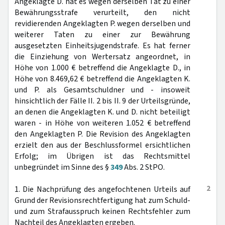
Angeklagte D. hat es wegen derselben Tat zu einer
Bewährungsstrafe verurteilt, den nicht
revidierenden Angeklagten P. wegen derselben und
weiterer Taten zu einer zur Bewährung
ausgesetzten Einheitsjugendstrafe. Es hat ferner
die Einziehung von Wertersatz angeordnet, in
Höhe von 1.000 € betreffend die Angeklagte D., in
Höhe von 8.469,62 € betreffend die Angeklagten K.
und P. als Gesamtschuldner und - insoweit
hinsichtlich der Fälle II. 2 bis II. 9 der Urteilsgründe,
an denen die Angeklagten K. und D. nicht beteiligt
waren - in Höhe von weiteren 1.052 € betreffend
den Angeklagten P. Die Revision des Angeklagten
erzielt den aus der Beschlussformel ersichtlichen
Erfolg; im Übrigen ist das Rechtsmittel
unbegründet im Sinne des §
349
Abs. 2 StPO.
2
1. Die Nachprüfung des angefochtenen Urteils auf
Grund der Revisionsrechtfertigung hat zum Schuld-
und zum Strafausspruch keinen Rechtsfehler zum
Nachteil des Angeklagten ergeben.