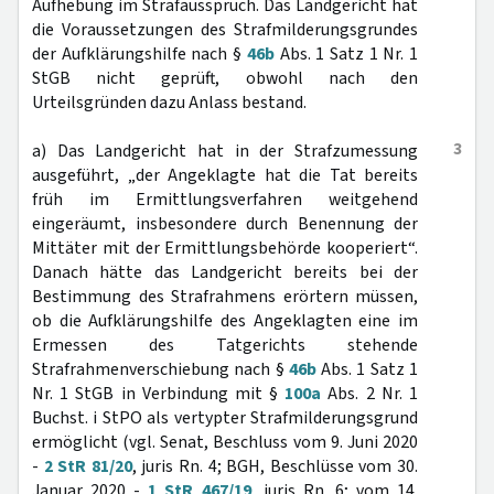
Aufhebung im Strafausspruch. Das Landgericht hat
die Voraussetzungen des Strafmilderungsgrundes
der Aufklärungshilfe nach §
46b
Abs. 1 Satz 1 Nr. 1
StGB nicht geprüft, obwohl nach den
Urteilsgründen dazu Anlass bestand.
3
a) Das Landgericht hat in der Strafzumessung
ausgeführt, „der Angeklagte hat die Tat bereits
früh im Ermittlungsverfahren weitgehend
eingeräumt, insbesondere durch Benennung der
Mittäter mit der Ermittlungsbehörde kooperiert“.
Danach hätte das Landgericht bereits bei der
Bestimmung des Strafrahmens erörtern müssen,
ob die Aufklärungshilfe des Angeklagten eine im
Ermessen des Tatgerichts stehende
Strafrahmenverschiebung nach §
46b
Abs. 1 Satz 1
Nr. 1 StGB in Verbindung mit §
100a
Abs. 2 Nr. 1
Buchst. i StPO als vertypter Strafmilderungsgrund
ermöglicht (vgl. Senat, Beschluss vom 9. Juni 2020
-
2 StR 81/20
, juris Rn. 4; BGH, Beschlüsse vom 30.
Januar 2020 -
1 StR 467/19
, juris Rn. 6; vom 14.