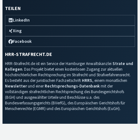
TEILEN
LinkedIn
Xing
Facebook
HRR-STRAFRECHT.DE
HRR-Strafrecht.de ist ein Service der Hamburger Anwaltskanzlei
Strate und
Kollegen
. Das Projekt bietet einen kostenlosen Zugang zur aktuellen
höchstrichterlichen Rechtsprechung im Strafrecht und Strafverfahrensrecht.
Es besteht aus der juristischen Fachzeitschrift
HRRS
, einem monatlichen
Newsletter
und einer
Rechtsprechungs-Datenbank
mit der
vollständigen strafrechtlichen Rechtsprechung des Bundesgerichtshofs
(BGH) und ausgewählter Urteile und Beschlüsse u.a. des
Bundesverfassungsgerichts (BVerfG), des Europäischen Gerichtshofs für
Menschenrechte (EGMR) und des Europäischen Gerichtshofs (EuGH).
Impressum
·
Datenschutz