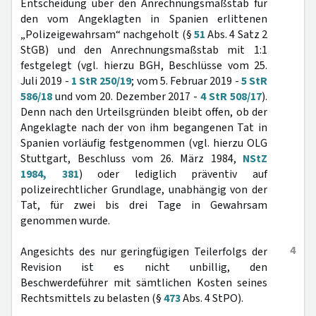
Entscheidung über den Anrechnungsmaßstab für
den vom Angeklagten in Spanien erlittenen
„Polizeigewahrsam“ nachgeholt (§
51
Abs. 4 Satz 2
StGB) und den Anrechnungsmaßstab mit 1:1
festgelegt (vgl. hierzu BGH, Beschlüsse vom 25.
Juli 2019 -
1 StR 250/19
; vom 5. Februar 2019 -
5 StR
586/18
und vom 20. Dezember 2017 -
4 StR 508/17
).
Denn nach den Urteilsgründen bleibt offen, ob der
Angeklagte nach der von ihm begangenen Tat in
Spanien vorläufig festgenommen (vgl. hierzu OLG
Stuttgart, Beschluss vom 26. März 1984,
NStZ
1984, 381
) oder lediglich präventiv auf
polizeirechtlicher Grundlage, unabhängig von der
Tat, für zwei bis drei Tage in Gewahrsam
genommen wurde.
4
Angesichts des nur geringfügigen Teilerfolgs der
Revision ist es nicht unbillig, den
Beschwerdeführer mit sämtlichen Kosten seines
Rechtsmittels zu belasten (§
473
Abs. 4 StPO).