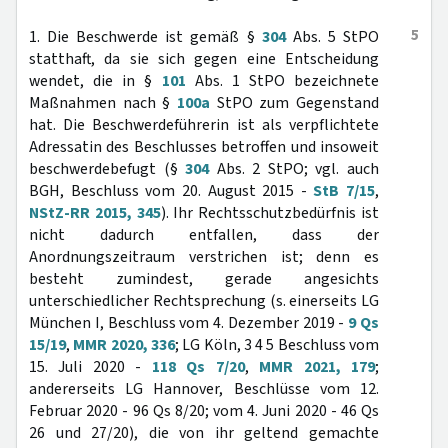
5
1. Die Beschwerde ist gemäß §
304
Abs. 5 StPO
statthaft, da sie sich gegen eine Entscheidung
wendet, die in §
101
Abs. 1 StPO bezeichnete
Maßnahmen nach §
100a
StPO zum Gegenstand
hat. Die Beschwerdeführerin ist als verpflichtete
Adressatin des Beschlusses betroffen und insoweit
beschwerdebefugt (§
304
Abs. 2 StPO; vgl. auch
BGH, Beschluss vom 20. August 2015 -
StB 7/15
,
NStZ-RR 2015, 345
). Ihr Rechtsschutzbedürfnis ist
nicht dadurch entfallen, dass der
Anordnungszeitraum verstrichen ist; denn es
besteht zumindest, gerade angesichts
unterschiedlicher Rechtsprechung (s. einerseits LG
München I, Beschluss vom 4. Dezember 2019 -
9 Qs
15/19
,
MMR 2020, 336
; LG Köln, 3 4 5 Beschluss vom
15. Juli 2020 -
118 Qs 7/20
,
MMR 2021, 179
;
andererseits LG Hannover, Beschlüsse vom 12.
Februar 2020 - 96 Qs 8/20; vom 4. Juni 2020 - 46 Qs
26 und 27/20), die von ihr geltend gemachte