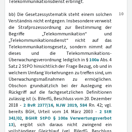
Telekommunikationsdienst erbringt.
10
bb) Die Gesetzessystematik steht einem solchen
Verständnis nicht entgegen. Insbesondere verweist
die Strafprozessordnung zur Bestimmung der
Begriffe „Telekommunikation“ und
„Telekommunikationsdienst“ nicht auf das
Telekommunikationsgesetz, sondern nimmt auf
dieses und die Telekommunikations-
Überwachungsverordnung lediglich in §
100a
Abs. 4
Satz 2 StPO hinsichtlich der Frage Bezug, ob und in
welchem Umfang Vorkehrungen zu treffen sind, um
Überwachungsmaßnahmen zu ermöglichen.
Obschon grundsätzlich bei der Auslegung ein
Rückgriff auf die fachgesetzlichen Definitionen
zulässig ist (s. BVerfG, Beschluss vom 20. Dezember
2018 -
2 BvR 2377/16
,
NJW 2019, 584
Rn. 42; vgl.
bereits BGH, Urteil vom 14. März 2003 -
2 StR
341/02
,
BGHR StPO § 100a Verwertungsverbot
13
), ergibt sich daraus nicht zwingend ein
vollständiger Gleichlauf (vgl. BVerfG, Beschluss