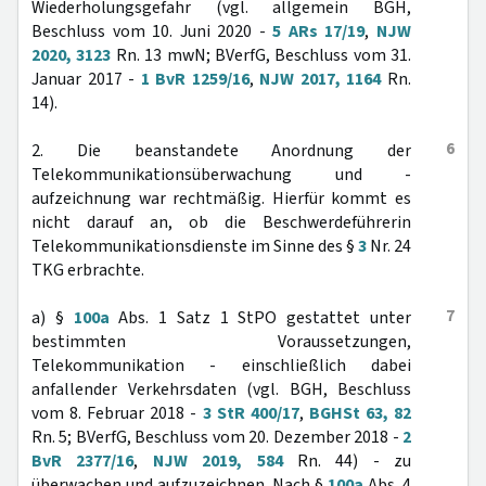
Wiederholungsgefahr (vgl. allgemein BGH,
Beschluss vom 10. Juni 2020 -
5 ARs 17/19
,
NJW
2020, 3123
Rn. 13 mwN; BVerfG, Beschluss vom 31.
Januar 2017 -
1 BvR 1259/16
,
NJW 2017, 1164
Rn.
14).
6
2. Die beanstandete Anordnung der
Telekommunikationsüberwachung und -
aufzeichnung war rechtmäßig. Hierfür kommt es
nicht darauf an, ob die Beschwerdeführerin
Telekommunikationsdienste im Sinne des §
3
Nr. 24
TKG erbrachte.
7
a) §
100a
Abs. 1 Satz 1 StPO gestattet unter
bestimmten Voraussetzungen,
Telekommunikation - einschließlich dabei
anfallender Verkehrsdaten (vgl. BGH, Beschluss
vom 8. Februar 2018 -
3 StR 400/17
,
BGHSt 63, 82
Rn. 5; BVerfG, Beschluss vom 20. Dezember 2018 -
2
BvR 2377/16
,
NJW 2019, 584
Rn. 44) - zu
überwachen und aufzuzeichnen. Nach §
100a
Abs. 4