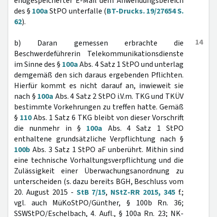
endgespeicherter E-Mail dem Anwendungsbereich
des §
100a
StPO unterfalle (
BT-Drucks. 19/27654 S.
62
).
14
b) Daran gemessen erbrachte die
Beschwerdeführerin Telekommunikationsdienste
im Sinne des §
100a
Abs. 4 Satz 1 StPO und unterlag
demgemäß den sich daraus ergebenden Pflichten.
Hierfür kommt es nicht darauf an, inwieweit sie
nach §
100a
Abs. 4 Satz 2 StPO i.V.m. TKG und TKÜV
bestimmte Vorkehrungen zu treffen hatte. Gemäß
§
110
Abs. 1 Satz 6 TKG bleibt von dieser Vorschrift
die nunmehr in §
100a
Abs. 4 Satz 1 StPO
enthaltene grundsätzliche Verpflichtung nach §
100b
Abs. 3 Satz 1 StPO aF unberührt. Mithin sind
eine technische Vorhaltungsverpflichtung und die
Zulässigkeit einer Überwachungsanordnung zu
unterscheiden (s. dazu bereits BGH, Beschluss vom
20. August 2015 -
StB 7/15
,
NStZ-RR 2015, 345
f.;
vgl. auch MüKoStPO/Günther, § 100b Rn. 36;
SSWStPO/Eschelbach, 4. Aufl., § 100a Rn. 23; NK-