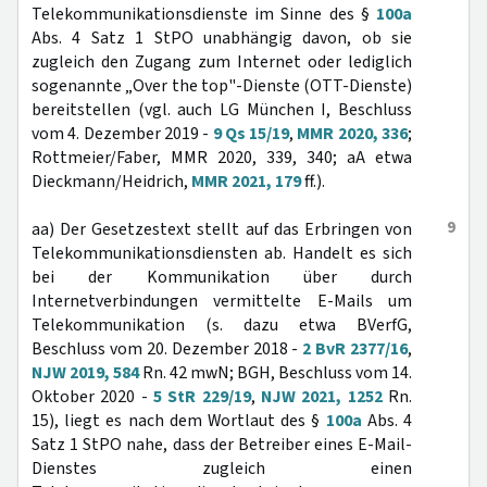
Telekommunikationsdienste im Sinne des §
100a
Abs. 4 Satz 1 StPO unabhängig davon, ob sie
zugleich den Zugang zum Internet oder lediglich
sogenannte „Over the top"-Dienste (OTT-Dienste)
bereitstellen (vgl. auch LG München I, Beschluss
vom 4. Dezember 2019 -
9 Qs 15/19
,
MMR 2020, 336
;
Rottmeier/Faber, MMR 2020, 339, 340; aA etwa
Dieckmann/Heidrich,
MMR 2021, 179
ff.).
9
aa) Der Gesetzestext stellt auf das Erbringen von
Telekommunikationsdiensten ab. Handelt es sich
bei der Kommunikation über durch
Internetverbindungen vermittelte E-Mails um
Telekommunikation (s. dazu etwa BVerfG,
Beschluss vom 20. Dezember 2018 -
2 BvR 2377/16
,
NJW 2019, 584
Rn. 42 mwN; BGH, Beschluss vom 14.
Oktober 2020 -
5 StR 229/19
,
NJW 2021, 1252
Rn.
15), liegt es nach dem Wortlaut des §
100a
Abs. 4
Satz 1 StPO nahe, dass der Betreiber eines E-Mail-
Dienstes zugleich einen