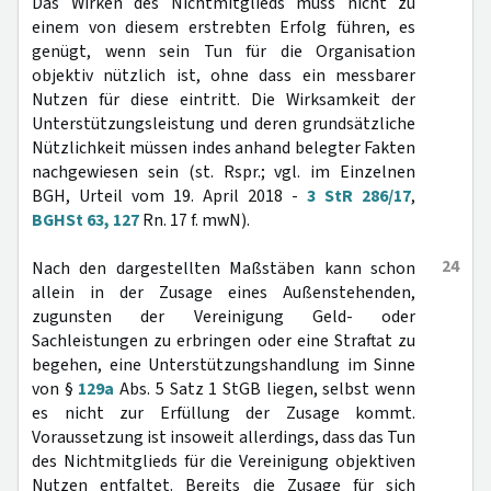
Das Wirken des Nichtmitglieds muss nicht zu
einem von diesem erstrebten Erfolg führen, es
genügt, wenn sein Tun für die Organisation
objektiv nützlich ist, ohne dass ein messbarer
Nutzen für diese eintritt. Die Wirksamkeit der
Unterstützungsleistung und deren grundsätzliche
Nützlichkeit müssen indes anhand belegter Fakten
nachgewiesen sein (st. Rspr.; vgl. im Einzelnen
BGH, Urteil vom 19. April 2018 -
3 StR 286/17
,
BGHSt 63, 127
Rn. 17 f. mwN).
24
Nach den dargestellten Maßstäben kann schon
allein in der Zusage eines Außenstehenden,
zugunsten der Vereinigung Geld- oder
Sachleistungen zu erbringen oder eine Straftat zu
begehen, eine Unterstützungshandlung im Sinne
von §
129a
Abs. 5 Satz 1 StGB liegen, selbst wenn
es nicht zur Erfüllung der Zusage kommt.
Voraussetzung ist insoweit allerdings, dass das Tun
des Nichtmitglieds für die Vereinigung objektiven
Nutzen entfaltet. Bereits die Zusage für sich