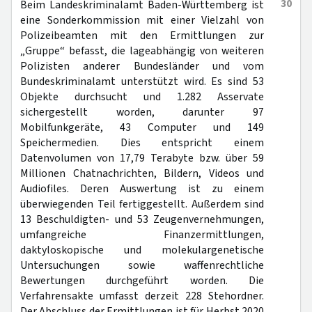
30
Beim Landeskriminalamt Baden-Württemberg ist
eine Sonderkommission mit einer Vielzahl von
Polizeibeamten mit den Ermittlungen zur
„Gruppe“ befasst, die lageabhängig von weiteren
Polizisten anderer Bundesländer und vom
Bundeskriminalamt unterstützt wird. Es sind 53
Objekte durchsucht und 1.282 Asservate
sichergestellt worden, darunter 97
Mobilfunkgeräte, 43 Computer und 149
Speichermedien. Dies entspricht einem
Datenvolumen von 17,79 Terabyte bzw. über 59
Millionen Chatnachrichten, Bildern, Videos und
Audiofiles. Deren Auswertung ist zu einem
überwiegenden Teil fertiggestellt. Außerdem sind
13 Beschuldigten- und 53 Zeugenvernehmungen,
umfangreiche Finanzermittlungen,
daktyloskopische und molekulargenetische
Untersuchungen sowie waffenrechtliche
Bewertungen durchgeführt worden. Die
Verfahrensakte umfasst derzeit 228 Stehordner.
Der Abschluss der Ermittlungen ist für Herbst 2020