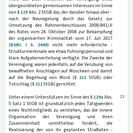
übergeordneten gemeinsamen Interesses im Sinne
von §
129
Abs. 2 StGB dar, der darüber hinaus über -
nach der Neuregelung durch das Gesetz zur
Umsetzung des Rahmenbeschlusses 2008/841/JI
des Rates vom 24. Oktober 2008 zur Bekämpfung
der organisierten Kriminalität vom 17. Juli 2017
(
BGBl. I S. 2440
) nicht mehr erforderliche -
Strukturmerkmale wie etwa Führungspersonal und
klare Aufgabenverteilung verfügte. Die Zwecke der
Vereinigung waren jedenfalls auf die Verübung von
bewaffneten Anschlägen auf Moscheen und damit
auf die Begehung von Mord (§
211
StGB) oder
Totschlag (§
212
StGB) gerichtet.
23
Unter einem Unterstützen im Sinne des §
129a
Abs.
5 Satz 1 StGB ist grundsätzlich jedes Tätigwerden
eines Nichtmitglieds zu verstehen, das die innere
Organisation der Vereinigung und ihren
Zusammenhalt unmittelbar fördert, die
Realisierung der von ihr geplanten Straftaten -