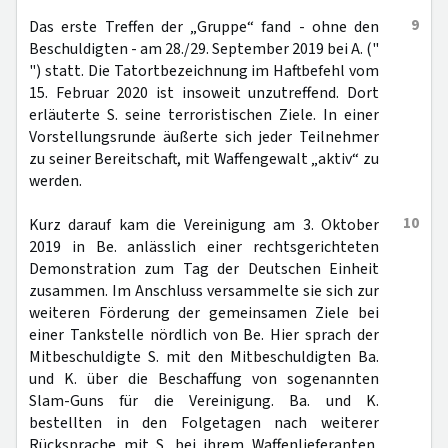
9
Das erste Treffen der „Gruppe“ fand - ohne den
Beschuldigten - am 28./29. September 2019 bei A. ("
") statt. Die Tatortbezeichnung im Haftbefehl vom
15. Februar 2020 ist insoweit unzutreffend. Dort
erläuterte S. seine terroristischen Ziele. In einer
Vorstellungsrunde äußerte sich jeder Teilnehmer
zu seiner Bereitschaft, mit Waffengewalt „aktiv“ zu
werden.
10
Kurz darauf kam die Vereinigung am 3. Oktober
2019 in Be. anlässlich einer rechtsgerichteten
Demonstration zum Tag der Deutschen Einheit
zusammen. Im Anschluss versammelte sie sich zur
weiteren Förderung der gemeinsamen Ziele bei
einer Tankstelle nördlich von Be. Hier sprach der
Mitbeschuldigte S. mit den Mitbeschuldigten Ba.
und K. über die Beschaffung von sogenannten
Slam-Guns für die Vereinigung. Ba. und K.
bestellten in den Folgetagen nach weiterer
Rücksprache mit S. bei ihrem Waffenlieferanten,