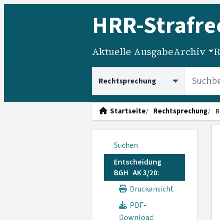
HRR
-Strafre
Aktuelle Ausgabe
Archiv
R
HRRS durchsuchen
Startseite
Rechtsprechung
B
Suchen
Entscheidung
BGH AK 3/20:
Druckansicht
PDF-
Download