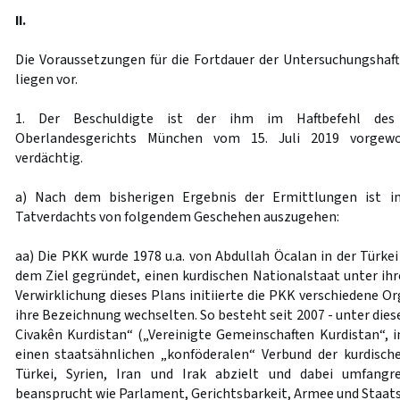
II.
Die Voraussetzungen für die Fortdauer der Untersuchungshaf
liegen vor.
1. Der Beschuldigte ist der ihm im Haftbefehl des E
Oberlandesgerichts München vom 15. Juli 2019 vorgewor
verdächtig.
a) Nach dem bisherigen Ergebnis der Ermittlungen ist i
Tatverdachts von folgendem Geschehen auszugehen:
aa) Die PKK wurde 1978 u.a. von Abdullah Öcalan in der Türke
dem Ziel gegründet, einen kurdischen Nationalstaat unter ihr
Verwirklichung dieses Plans initiierte die PKK verschiedene O
ihre Bezeichnung wechselten. So besteht seit 2007 - unter die
Civakên Kurdistan“ („Vereinigte Gemeinschaften Kurdistan“, i
einen staatsähnlichen „konföderalen“ Verbund der kurdisch
Türkei, Syrien, Iran und Irak abzielt und dabei umfangre
beansprucht wie Parlament, Gerichtsbarkeit, Armee und Staats