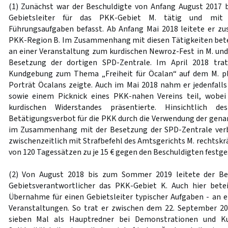
(1) Zunächst war der Beschuldigte von Anfang August 2017 
Gebietsleiter für das PKK-Gebiet M. tätig und mit 
Führungsaufgaben befasst. Ab Anfang Mai 2018 leitete er zu
PKK-Region B. Im Zusammenhang mit diesen Tätigkeiten betei
an einer Veranstaltung zum kurdischen Newroz-Fest in M. und
Besetzung der dortigen SPD-Zentrale. Im April 2018 trat
Kundgebung zum Thema „Freiheit für Öcalan“ auf dem M. pla
Porträt Öcalans zeigte. Auch im Mai 2018 nahm er jedenfal
sowie einem Picknick eines PKK-nahen Vereins teil, wobei
kurdischen Widerstandes präsentierte. Hinsichtlich 
Betätigungsverbot für die PKK durch die Verwendung der gen
im Zusammenhang mit der Besetzung der SPD-Zentrale verb
zwischenzeitlich mit Strafbefehl des Amtsgerichts M. rechtskr
von 120 Tagessätzen zu je 15 € gegen den Beschuldigten festge
(2) Von August 2018 bis zum Sommer 2019 leitete der Be
Gebietsverantwortlicher das PKK-Gebiet K. Auch hier betei
Übernahme für einen Gebietsleiter typischer Aufgaben - an ei
Veranstaltungen. So trat er zwischen dem 22. September 2
sieben Mal als Hauptredner bei Demonstrationen und Ku