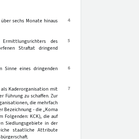
4
t über sechs Monate hinaus
5
rmittlungsrichters des
fenen Straftat dringend
6
m Sinne eines dringenden
7
i als Kaderorganisation mit
er Führung zu schaffen. Zur
rganisationen, die mehrfach
ser Bezeichnung - die „Koma
m Folgenden: KCK), die auf
en Siedlungsgebiete in der
iche staatliche Attribute
bürgerschaft.