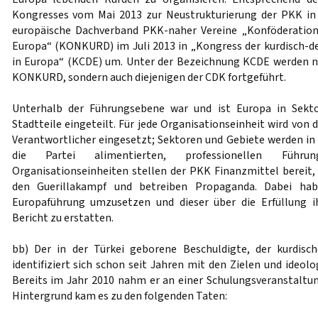
Kongresses vom Mai 2013 zur Neustrukturierung der PKK in
europäische Dachverband PKK-naher Vereine „Konföderation 
Europa“ (KONKURD) im Juli 2013 in „Kongress der kurdisch-d
in Europa“ (KCDE) um. Unter der Bezeichnung KCDE werden ni
KONKURD, sondern auch diejenigen der CDK fortgeführt.
Unterhalb der Führungsebene war und ist Europa in Sekt
Stadtteile eingeteilt. Für jede Organisationseinheit wird von
Verantwortlicher eingesetzt; Sektoren und Gebiete werden in
die Partei alimentierten, professionellen Führun
Organisationseinheiten stellen der PKK Finanzmittel bereit,
den Guerillakampf und betreiben Propaganda. Dabei hab
Europaführung umzusetzen und dieser über die Erfüllung 
Bericht zu erstatten.
bb) Der in der Türkei geborene Beschuldigte, der kurdisch
identifiziert sich schon seit Jahren mit den Zielen und ideo
Bereits im Jahr 2010 nahm er an einer Schulungsveranstaltun
Hintergrund kam es zu den folgenden Taten: