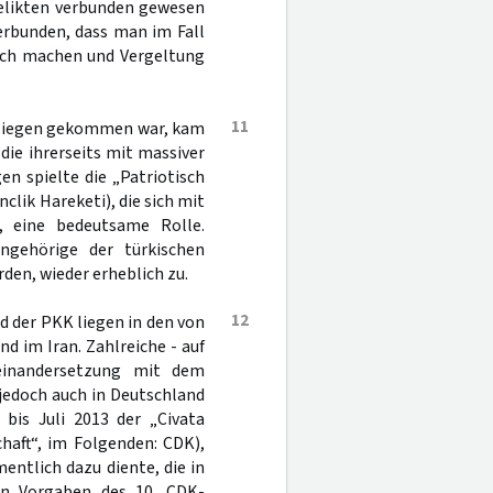
delikten verbunden gewesen
erbunden, dass man im Fall
auch machen und Vergeltung
11
Erliegen gekommen war, kam
 die ihrerseits mit massiver
en spielte die „Patriotisch
lik Hareketi), die sich mit
, eine bedeutsame Rolle.
ngehörige der türkischen
rden, wieder erheblich zu.
12
d der PKK liegen in den von
nd im Iran. Zahlreiche - auf
seinandersetzung mit dem
 jedoch auch in Deutschland
bis Juli 2013 der „Civata
haft“, im Folgenden: CDK),
ntlich dazu diente, die in
en Vorgaben des 10. CDK-