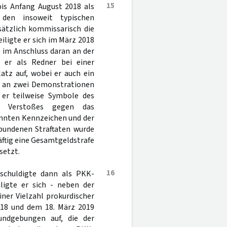
15
bis Anfang August 2018 als
den insoweit typischen
sätzlich kommissarisch die
ligte er sich im März 2018
 im Anschluss daran an der
 er als Redner bei einer
tz auf, wobei er auch ein
ls an zwei Demonstrationen
 er teilweise Symbole des
des Verstoßes gegen das
annten Kennzeichen und der
undenen Straftaten wurde
äftig eine Gesamtgeldstrafe
setzt.
16
schuldigte dann als PKK-
ligte er sich - neben der
ner Vielzahl prokurdischer
018 und dem 18. März 2019
ndgebungen auf, die der