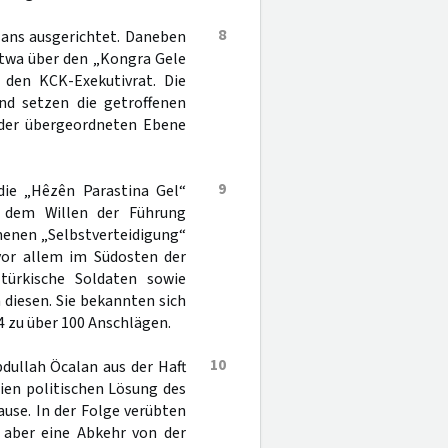
8
lans ausgerichtet. Daneben
 etwa über den „Kongra Gele
 den KCK-Exekutivrat. Die
und setzen die getroffenen
 der übergeordneten Ebene
9
die „Hêzên Parastina Gel“
ch dem Willen der Führung
enen „Selbstverteidigung“
 vor allem im Südosten der
türkische Soldaten sowie
 diesen. Sie bekannten sich
4 zu über 100 Anschlägen.
10
dullah Öcalan aus der Haft
eien politischen Lösung des
ause. In der Folge verübten
 aber eine Abkehr von der