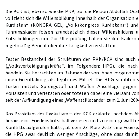
Die KCK ist, ebenso wie die PKK, auf die Person Abdullah Öca
vollzieht sich die Willensbildung innerhalb der Organisation
Kurdistan“ (KONGRA GEL, „Volkskongress Kurdistans“) und
Führungskader folgen grundsätzlich dieser Willensbildung 
Entscheidungen um. Zur Überprüfung haben sie den Kadern
regelmäßig Bericht über ihre Tätigkeit zu erstatten.
Fester Bestandteil der Strukturen der PKK/KCK sind auch 
(„Volksverteidigungskräfte“, im Folgenden: HPG), die na
handeln. Sie betrachten im Rahmen der von ihnen vorgenomm
einen Guerillakrieg als legitimes Mittel. Die HPG verübten
Türkei mittels Sprengstoff und Waffen Anschläge gegen 
Polizisten und verletzten oder töteten dabei eine Vielzahl von
seit der Aufkündigung eines „Waffenstillstands“ zum 1. Juni 200
Das Präsidium des Exekutivrats der KCK erklärte, nachdem Ab
heraus eine Friedensbotschaft verlesen und zu einer gewaltfr
Konflikts aufgerufen hatte, ab dem 23. März 2013 eine Feuerp
die HPG zwar deutlich weniger Anschläge, ohne dass damit