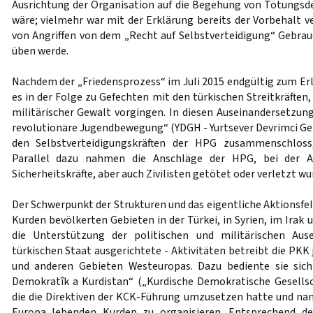
Ausrichtung der Organisation auf die Begehung von Tötungs
wäre; vielmehr war mit der Erklärung bereits der Vorbehalt v
von Angriffen von dem „Recht auf Selbstverteidigung“ Gebr
üben werde.
Nachdem der „Friedensprozess“ im Juli 2015 endgültig zum 
es in der Folge zu Gefechten mit den türkischen Streitkräften,
militärischer Gewalt vorgingen. In diesen Auseinandersetzung
revolutionäre Jugendbewegung“ (YDGH - Yurtsever Devrimci Genc
den Selbstverteidigungskräften der HPG zusammenschloss
Parallel dazu nahmen die Anschläge der HPG, bei der A
Sicherheitskräfte, aber auch Zivilisten getötet oder verletzt wu
Der Schwerpunkt der Strukturen und das eigentliche Aktionsfel
Kurden bevölkerten Gebieten in der Türkei, in Syrien, im Irak u
die Unterstützung der politischen und militärischen Au
türkischen Staat ausgerichtete - Aktivitäten betreibt die PKK
und anderen Gebieten Westeuropas. Dazu bediente sie sich 
Demokratîk a Kurdistan“ („Kurdische Demokratische Gesellsc
die die Direktiven der KCK-Führung umzusetzen hatte und name
Europa lebenden Kurden zu organisieren. Entsprechend d