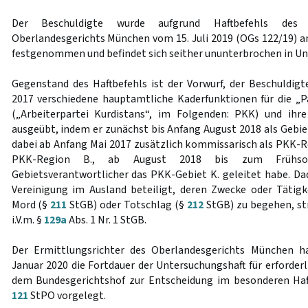
Der Beschuldigte wurde aufgrund Haftbefehls des E
Oberlandesgerichts München vom 15. Juli 2019 (OGs 122/19) am
festgenommen und befindet sich seither ununterbrochen in Un
Gegenstand des Haftbefehls ist der Vorwurf, der Beschuldig
2017 verschiedene hauptamtliche Kaderfunktionen für die „P
(„Arbeiterpartei Kurdistans“, im Folgenden: PKK) und ihre
ausgeübt, indem er zunächst bis Anfang August 2018 als Gebie
dabei ab Anfang Mai 2017 zusätzlich kommissarisch als PKK-R
PKK-Region B., ab August 2018 bis zum Frühs
Gebietsverantwortlicher das PKK-Gebiet K. geleitet habe. Dad
Vereinigung im Ausland beteiligt, deren Zwecke oder Tätigke
Mord (§
211
StGB) oder Totschlag (§
212
StGB) zu begehen, s
i.V.m. §
129a
Abs. 1 Nr. 1 StGB.
Der Ermittlungsrichter des Oberlandesgerichts München h
Januar 2020 die Fortdauer der Untersuchungshaft für erforder
dem Bundesgerichtshof zur Entscheidung im besonderen Haf
121
StPO vorgelegt.