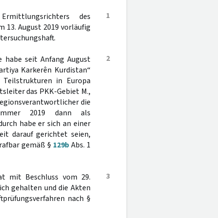
1
rmittlungsrichters des
 13. August 2019 vorläufig
tersuchungshaft.
2
te habe seit Anfang August
artiya Karkerên Kurdistan“
 Teilstrukturen in Europa
tsleiter das PKK-Gebiet M.,
egionsverantwortlicher die
ommer 2019 dann als
urch habe er sich an einer
it darauf gerichtet seien,
trafbar gemäß §
129b
Abs. 1
3
at mit Beschluss vom 29.
lich gehalten und die Akten
tprüfungsverfahren nach §