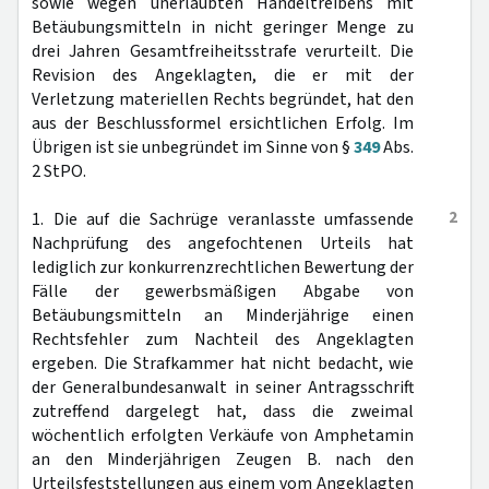
sowie wegen unerlaubten Handeltreibens mit
Betäubungsmitteln in nicht geringer Menge zu
drei Jahren Gesamtfreiheitsstrafe verurteilt. Die
Revision des Angeklagten, die er mit der
Verletzung materiellen Rechts begründet, hat den
aus der Beschlussformel ersichtlichen Erfolg. Im
Übrigen ist sie unbegründet im Sinne von §
349
Abs.
2 StPO.
2
1. Die auf die Sachrüge veranlasste umfassende
Nachprüfung des angefochtenen Urteils hat
lediglich zur konkurrenzrechtlichen Bewertung der
Fälle der gewerbsmäßigen Abgabe von
Betäubungsmitteln an Minderjährige einen
Rechtsfehler zum Nachteil des Angeklagten
ergeben. Die Strafkammer hat nicht bedacht, wie
der Generalbundesanwalt in seiner Antragsschrift
zutreffend dargelegt hat, dass die zweimal
wöchentlich erfolgten Verkäufe von Amphetamin
an den Minderjährigen Zeugen B. nach den
Urteilsfeststellungen aus einem vom Angeklagten