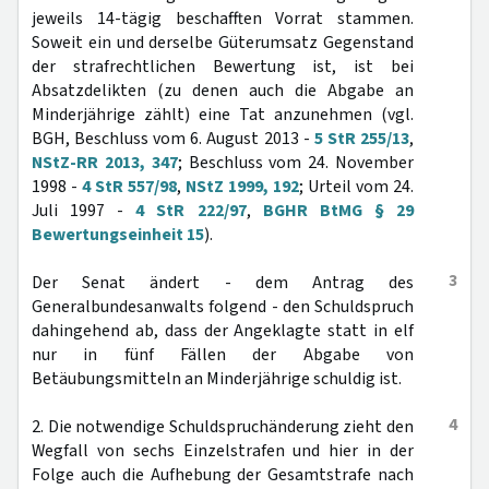
jeweils 14-tägig beschafften Vorrat stammen.
Soweit ein und derselbe Güterumsatz Gegenstand
der strafrechtlichen Bewertung ist, ist bei
Absatzdelikten (zu denen auch die Abgabe an
Minderjährige zählt) eine Tat anzunehmen (vgl.
BGH, Beschluss vom 6. August 2013 -
5 StR 255/13
,
NStZ-RR 2013, 347
; Beschluss vom 24. November
1998 -
4 StR 557/98
,
NStZ 1999, 192
; Urteil vom 24.
Juli 1997 -
4 StR 222/97
,
BGHR BtMG § 29
Bewertungseinheit 15
).
3
Der Senat ändert - dem Antrag des
Generalbundesanwalts folgend - den Schuldspruch
dahingehend ab, dass der Angeklagte statt in elf
nur in fünf Fällen der Abgabe von
Betäubungsmitteln an Minderjährige schuldig ist.
4
2. Die notwendige Schuldspruchänderung zieht den
Wegfall von sechs Einzelstrafen und hier in der
Folge auch die Aufhebung der Gesamtstrafe nach