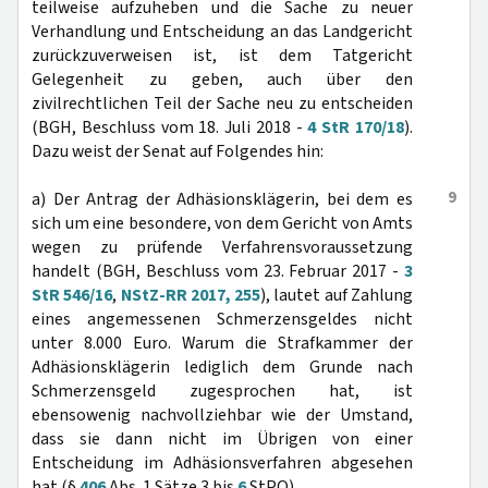
teilweise aufzuheben und die Sache zu neuer
Verhandlung und Entscheidung an das Landgericht
zurückzuverweisen ist, ist dem Tatgericht
Gelegenheit zu geben, auch über den
zivilrechtlichen Teil der Sache neu zu entscheiden
(BGH, Beschluss vom 18. Juli 2018 -
4 StR 170/18
).
Dazu weist der Senat auf Folgendes hin:
9
a) Der Antrag der Adhäsionsklägerin, bei dem es
sich um eine besondere, von dem Gericht von Amts
wegen zu prüfende Verfahrensvoraussetzung
handelt (BGH, Beschluss vom 23. Februar 2017 -
3
StR 546/16
,
NStZ-RR 2017, 255
), lautet auf Zahlung
eines angemessenen Schmerzensgeldes nicht
unter 8.000 Euro. Warum die Strafkammer der
Adhäsionsklägerin lediglich dem Grunde nach
Schmerzensgeld zugesprochen hat, ist
ebensowenig nachvollziehbar wie der Umstand,
dass sie dann nicht im Übrigen von einer
Entscheidung im Adhäsionsverfahren abgesehen
hat (§
406
Abs. 1 Sätze 3 bis
6
StPO).