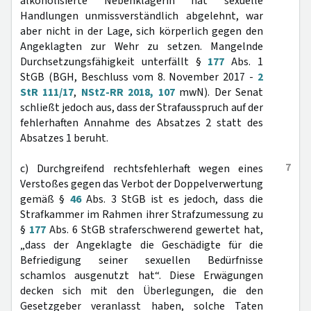
alkoholisierte Nebenklägerin hat sexuelle
Handlungen unmissverständlich abgelehnt, war
aber nicht in der Lage, sich körperlich gegen den
Angeklagten zur Wehr zu setzen. Mangelnde
Durchsetzungsfähigkeit unterfällt §
177
Abs. 1
StGB (BGH, Beschluss vom 8. November 2017 -
2
StR 111/17
,
NStZ-RR 2018, 107
mwN). Der Senat
schließt jedoch aus, dass der Strafausspruch auf der
fehlerhaften Annahme des Absatzes 2 statt des
Absatzes 1 beruht.
7
c) Durchgreifend rechtsfehlerhaft wegen eines
Verstoßes gegen das Verbot der Doppelverwertung
gemäß §
46
Abs. 3 StGB ist es jedoch, dass die
Strafkammer im Rahmen ihrer Strafzumessung zu
§
177
Abs. 6 StGB straferschwerend gewertet hat,
„dass der Angeklagte die Geschädigte für die
Befriedigung seiner sexuellen Bedürfnisse
schamlos ausgenutzt hat“. Diese Erwägungen
decken sich mit den Überlegungen, die den
Gesetzgeber veranlasst haben, solche Taten