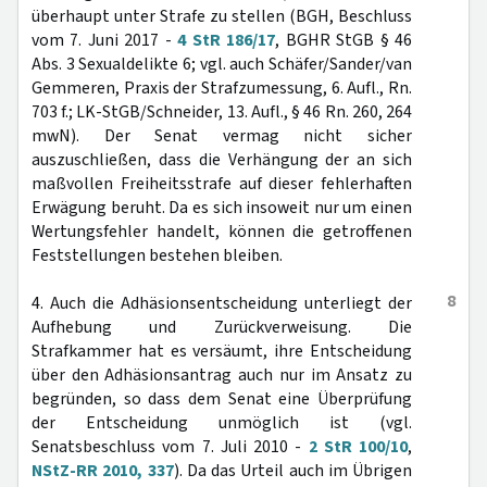
überhaupt unter Strafe zu stellen (BGH, Beschluss
vom 7. Juni 2017 -
4 StR 186/17
, BGHR StGB § 46
Abs. 3 Sexualdelikte 6; vgl. auch Schäfer/Sander/van
Gemmeren, Praxis der Strafzumessung, 6. Aufl., Rn.
703 f.; LK-StGB/Schneider, 13. Aufl., § 46 Rn. 260, 264
mwN). Der Senat vermag nicht sicher
auszuschließen, dass die Verhängung der an sich
maßvollen Freiheitsstrafe auf dieser fehlerhaften
Erwägung beruht. Da es sich insoweit nur um einen
Wertungsfehler handelt, können die getroffenen
Feststellungen bestehen bleiben.
8
4. Auch die Adhäsionsentscheidung unterliegt der
Aufhebung und Zurückverweisung. Die
Strafkammer hat es versäumt, ihre Entscheidung
über den Adhäsionsantrag auch nur im Ansatz zu
begründen, so dass dem Senat eine Überprüfung
der Entscheidung unmöglich ist (vgl.
Senatsbeschluss vom 7. Juli 2010 -
2 StR 100/10
,
NStZ-RR 2010, 337
). Da das Urteil auch im Übrigen