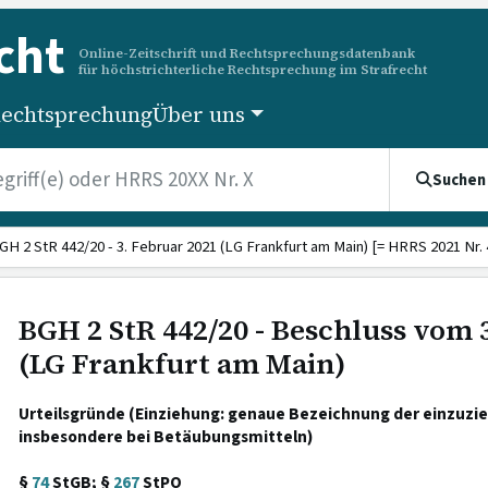
cht
Online-Zeitschrift und Rechtsprechungsdatenbank
für höchstrichterliche Rechtsprechung im Strafrecht
echtsprechung
Über uns
Suchen
GH 2 StR 442/20 - 3. Februar 2021 (LG Frankfurt am Main) [= HRRS 2021 Nr. 
BGH 2 StR 442/20 - Beschluss vom 
(LG Frankfurt am Main)
Urteilsgründe (Einziehung: genaue Bezeichnung der einzuz
insbesondere bei Betäubungsmitteln)
§
74
StGB; §
267
StPO