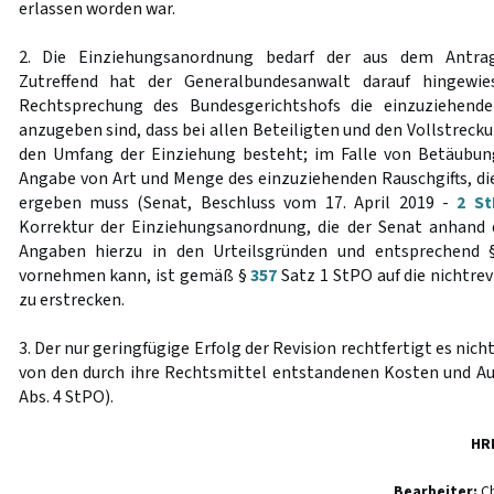
erlassen worden war.
2. Die Einziehungsanordnung bedarf der aus dem Antrag 
Zutreffend hat der Generalbundesanwalt darauf hingewie
Rechtsprechung des Bundesgerichtshofs die einzuziehen
anzugeben sind, dass bei allen Beteiligten und den Vollstrec
den Umfang der Einziehung besteht; im Falle von Betäubun
Angabe von Art und Menge des einzuziehenden Rauschgifts, die
ergeben muss (Senat, Beschluss vom 17. April 2019 -
2 St
Korrektur der Einziehungsanordnung, die der Senat anhand 
Angaben hierzu in den Urteilsgründen und entsprechend
vornehmen kann, ist gemäß §
357
Satz 1 StPO auf die nichtre
zu erstrecken.
3. Der nur geringfügige Erfolg der Revision rechtfertigt es nich
von den durch ihre Rechtsmittel entstandenen Kosten und Au
Abs. 4 StPO).
HR
Bearbeiter:
Ch