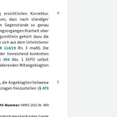
4
ersichtlichen Korrektur.
sen, dass nach ständiger
den Gegenstände so genau
kungsorgangen Klarheit über
gsmitteln gehört dazu die
 sich aus dem Urteilstenor
R 114/19
Rn. 3 mwN). Die
der hinreichend konkreten
 §
354
Abs. 1 StPO selbst
vidierenden Mitangeklagten
5
t, die Angeklagten teilweise
slagen freizustellen (§
473
RS-Nummer:
HRRS 2021 Nr. 489
ristoph Henckel/Karsten Gaede