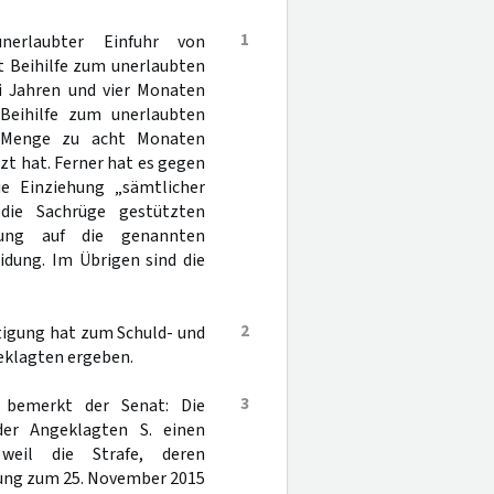
1
erlaubter Einfuhr von
t Beihilfe zum unerlaubten
i Jahren und vier Monaten
 Beihilfe zum unerlaubten
r Menge zu acht Monaten
zt hat. Ferner hat es gegen
ie Einziehung „sämtlicher
 die Sachrüge gestützten
kung auf die genannten
idung. Im Übrigen sind die
2
rtigung hat zum Schuld- und
eklagten ergeben.
3
 bemerkt der Senat: Die
er Angeklagten S. einen
 weil die Strafe, deren
kung zum 25. November 2015