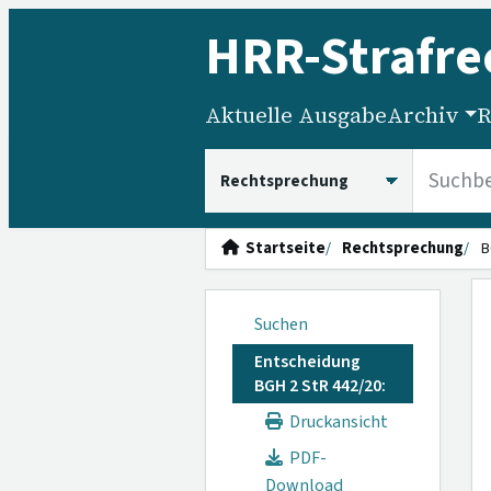
HRR
-Strafre
Aktuelle Ausgabe
Archiv
R
HRRS durchsuchen
Startseite
Rechtsprechung
B
Suchen
Entscheidung
BGH 2 StR 442/20:
Druckansicht
PDF-
Download