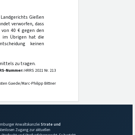
s Landgerichts Gießen
ndet verworfen, dass
e von 40 € gegen den
 im Übrigen hat die
tscheidung keinen
ittels zu tragen.
RS-Nummer:
HRRS 2021 Nr. 213
sten Gaede/Marc-Philipp Bittner
 Hamburger Anwaltskanzlei
Strate und
ostenlosen Zugang zur aktuellen