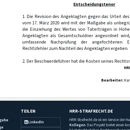
Entscheidungstenor
1. Die Revision des Angeklagten gegen das Urteil de
vom 17. März 2020 wird mit der Maßgabe als unbegrü
die Einziehung des Wertes von Taterträgen in Höh
Angeklagten als Gesamtschuldner angeordnet wird,
umfassende Nachprüfung der angefochtenen En
Rechtsfehler zum Nachteil des Angeklagten ergeben.
2. Der Beschwerdeführer hat die Kosten seines Rechtsm
HR
Bearbeiter:
Kar
TEILEN
HRR-STRAFRECHT.DE
sgabe
HRR-Strafrecht.de ist ein Service der
LinkedIn
Kollegen
. Das Projekt bietet einen k
ge