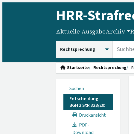
HRR
-Strafre
Aktuelle Ausgabe
Archiv
R
HRRS durchsuchen
Startseite
Rechtsprechung
B
Suchen
Entscheidung
BGH 2 StR 328/20:
Druckansicht
PDF-
Download