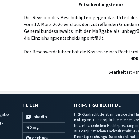
Entscheidungstenor
Die Revision des Beschuldigten gegen das Urteil de
vom 12. März 2020 wird aus den zutreffenden Gründen d
Generalbundesanwalts mit der Maßgabe als unbegrü
die Einziehungsentscheidung entfällt.
Der Beschwerdeführer hat die Kosten seines Rechtsmit
HRR
Bearbeiter:
Kar
TEILEN
HRR-STRAFRECHT.DE
sgabe
HRR-Strafrecht.de ist ein Service der
LinkedIn
Kollegen
. Das Projekt bietet einen k
ge
höchstrichterlichen Rechtsprechung im 
Xing
aus der juristischen Fachzeitschrift
HR
Rechtsprechungs-Datenbank
mit de
Facebook