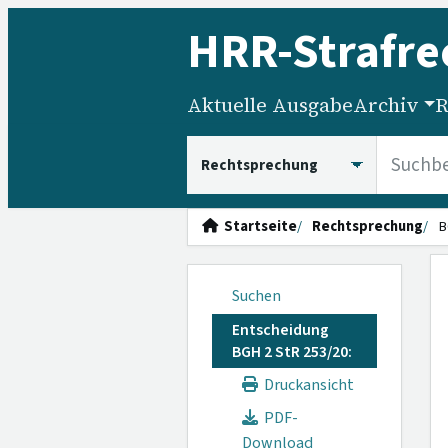
HRR
-Strafre
Aktuelle Ausgabe
Archiv
R
HRRS durchsuchen
Startseite
Rechtsprechung
B
Suchen
Entscheidung
BGH 2 StR 253/20:
Druckansicht
PDF-
Download