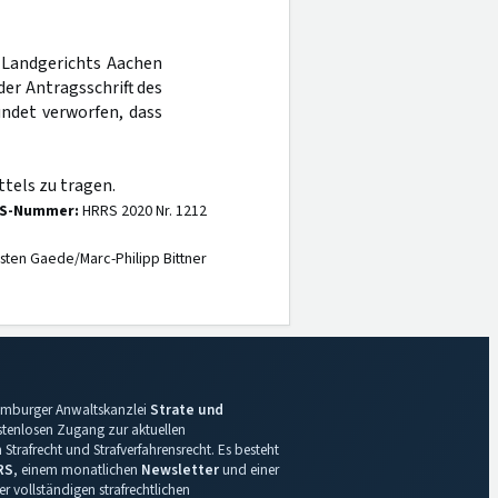
s Landgerichts Aachen
er Antragsschrift des
ndet verworfen, dass
tels zu tragen.
S-Nummer:
HRRS 2020 Nr. 1212
sten Gaede/Marc-Philipp Bittner
 Hamburger Anwaltskanzlei
Strate und
ostenlosen Zugang zur aktuellen
Strafrecht und Strafverfahrensrecht. Es besteht
RS
, einem monatlichen
Newsletter
und einer
r vollständigen strafrechtlichen