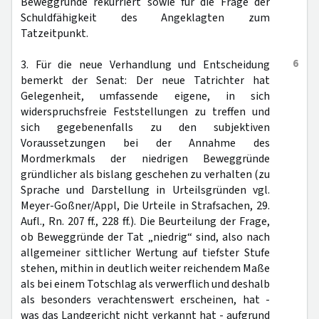
Beweggründe rekurriert sowie für die Frage der
Schuldfähigkeit des Angeklagten zum
Tatzeitpunkt.
6
3. Für die neue Verhandlung und Entscheidung
bemerkt der Senat: Der neue Tatrichter hat
Gelegenheit, umfassende eigene, in sich
widerspruchsfreie Feststellungen zu treffen und
sich gegebenenfalls zu den subjektiven
Voraussetzungen bei der Annahme des
Mordmerkmals der niedrigen Beweggründe
gründlicher als bislang geschehen zu verhalten (zu
Sprache und Darstellung in Urteilsgründen vgl.
Meyer-Goßner/Appl, Die Urteile in Strafsachen, 29.
Aufl., Rn. 207 ff., 228 ff.). Die Beurteilung der Frage,
ob Beweggründe der Tat „niedrig“ sind, also nach
allgemeiner sittlicher Wertung auf tiefster Stufe
stehen, mithin in deutlich weiter reichendem Maße
als bei einem Totschlag als verwerflich und deshalb
als besonders verachtenswert erscheinen, hat -
was das Landgericht nicht verkannt hat - aufgrund