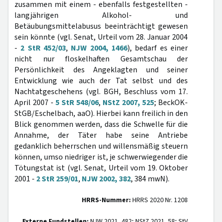
zusammen mit einem - ebenfalls festgestellten -
langjährigen Alkohol- und
Betäubungsmittelabusus beeinträchtigt gewesen
sein könnte (vgl. Senat, Urteil vom 28. Januar 2004
-
2 StR 452/03
,
NJW 2004, 1466
), bedarf es einer
nicht nur floskelhaften Gesamtschau der
Persönlichkeit des Angeklagten und seiner
Entwicklung wie auch der Tat selbst und des
Nachtatgeschehens (vgl. BGH, Beschluss vom 17.
April 2007 -
5 StR 548/06
,
NStZ 2007, 525
; BeckOK-
StGB/Eschelbach, aaO). Hierbei kann freilich in den
Blick genommen werden, dass die Schwelle für die
Annahme, der Täter habe seine Antriebe
gedanklich beherrschen und willensmäßig steuern
können, umso niedriger ist, je schwerwiegender die
Tötungstat ist (vgl. Senat, Urteil vom 19. Oktober
2001 -
2 StR 259/01
,
NJW 2002, 382
, 384 mwN).
HRRS-Nummer:
HRRS 2020 Nr. 1208
Externe Fundstellen:
NJW 2021, 482; NStZ 2021, 58; StV