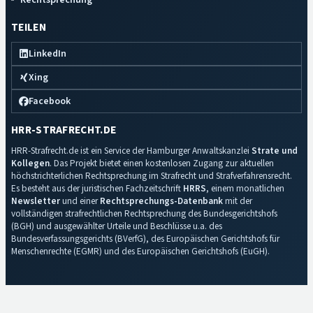
TEILEN
LinkedIn
Xing
Facebook
HRR-STRAFRECHT.DE
HRR-Strafrecht.de ist ein Service der Hamburger Anwaltskanzlei
Strate und
Kollegen
. Das Projekt bietet einen kostenlosen Zugang zur aktuellen
höchstrichterlichen Rechtsprechung im Strafrecht und Strafverfahrensrecht.
Es besteht aus der juristischen Fachzeitschrift
HRRS
, einem monatlichen
Newsletter
und einer
Rechtsprechungs-Datenbank
mit der
vollständigen strafrechtlichen Rechtsprechung des Bundesgerichtshofs
(BGH) und ausgewählter Urteile und Beschlüsse u.a. des
Bundesverfassungsgerichts (BVerfG), des Europäischen Gerichtshofs für
Menschenrechte (EGMR) und des Europäischen Gerichtshofs (EuGH).
Impressum
·
Datenschutz