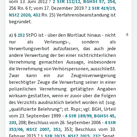
vom 13. Juni 2012 ?
2 StR 112/12
,
BGHSt 57, 254
,
256 Rn. 6 f.; vom 17. Dezember 2019 ?
2 StR 419/19
,
NStZ 2020, 432
Rn. 15) Verfahrensbeanstandung ist
begründet.
4
a) §
252
StPO ist - über den Wortlaut hinaus - nicht
nur als Verlesungs-, sondern als
Verwertungsverbot aufzufassen, das auch jede
andere Verwertung der bei einer nichtrichterlichen
Vernehmung gemachten Aussage, insbesondere
die Vernehmung von Verhörspersonen, ausschließt.
Zwar kann ein zur Zeugnisverweigerung
berechtigter Zeuge die Verwertung seiner in einer
polizeilichen Vernehmung getätigten Angaben
wirksam gestatten, wenn er zuvor über die Folgen
des Verzichts ausdrücklich belehrt worden ist (sog.
„qualifizierte Belehrung“; st. Rspr.; vgl. BGH, Urteil
vom 23. September 1999 -
4 StR 189/99
,
BGHSt 45,
203
, 208; Beschluss vom 26. September 2006 -
4 StR
353/06
,
NStZ 2007, 352
, 353; Beschluss vom 10.
Februar 2015 ?
1 StR 20/15
,
NStZ 2015, 232
; Senat,