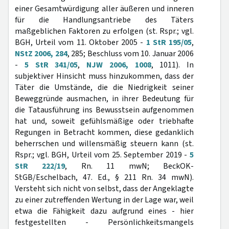
einer Gesamtwürdigung aller äußeren und inneren
für die Handlungsantriebe des Täters
maßgeblichen Faktoren zu erfolgen (st. Rspr.; vgl.
BGH, Urteil vom 11. Oktober 2005 -
1 StR 195/05
,
NStZ 2006, 284
, 285; Beschluss vom 10. Januar 2006
-
5 StR 341/05
,
NJW 2006, 1008
, 1011). In
subjektiver Hinsicht muss hinzukommen, dass der
Täter die Umstände, die die Niedrigkeit seiner
Beweggründe ausmachen, in ihrer Bedeutung für
die Tatausführung ins Bewusstsein aufgenommen
hat und, soweit gefühlsmäßige oder triebhafte
Regungen in Betracht kommen, diese gedanklich
beherrschen und willensmäßig steuern kann (st.
Rspr.; vgl. BGH, Urteil vom 25. September 2019 -
5
StR 222/19
, Rn. 11 mwN; BeckOK-
StGB/Eschelbach, 47. Ed., § 211 Rn. 34 mwN).
Versteht sich nicht von selbst, dass der Angeklagte
zu einer zutreffenden Wertung in der Lage war, weil
etwa die Fähigkeit dazu aufgrund eines - hier
festgestellten - Persönlichkeitsmangels