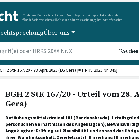
cht
Online-Zeitschrift und Rechtsprechungsdatenbank
für höchstrichterliche Rechtsprechung im Strafrecht
echtsprechung
Über uns
Suchen
GH 2 StR 167/20 - 28. April 2021 (LG Gera) [= HRRS 2021 Nr. 846]
BGH 2 StR 167/20 - Urteil vom 28. 
Gera)
Betäubungsmittelkriminalität (Bandenabrede); Urteilsgründ
persönlichen Verhältnissen des Angeklagten); Beweiswürdigu
Angeklagten: Prüfung auf Plausibilität und anhand des übrig
ihren Wahrheitsgehalt, Zweifelssatz); Einziehung (Einziehu