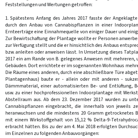
Feststellungen und Wertungen getroffen:
1. Spätestens Anfang des Jahres 2017 fasste der Angeklagte 
durch den Anbau von Cannabispflanzen in einer Indoorpla
Ernteerträge eine Einnahmequelle von einiger Dauer und eini
Zur Bewirtschaftung der Plantage wollte er Personen anwerb
zur Verfügung stellt und die er hinsichtlich des Anbaus entspr
bzw. anleiten oder anweisen lässt. In Umsetzung dieses Tatpl
2017 ein am Rande von B. gelegenes Anwesen mit mehreren, 
Gebäuden. Dort errichtete er im sogenannten Wohnhaus mehr
Die Räume eines anderen, durch eine abschließbare Türe abget
Plantagenhaus) baute er - allein oder mit anderen - sukze
Dämmmaterial, einer automatisierten Be- und Entlüftung, 
usw. zu einer hochprofessionellen Indoorplantage mit Werks
Abstellraum aus. Ab dem 23. Dezember 2017 wurden zu unte
Cannabispflanzen eingebracht, die innerhalb von jeweils z
heranwuchsen und die mindestens 20 Gramm getrocknetes B
mit einem Wirkstoffgehalt von 15,12 % Delta-9-Tetrahydroc
erbracht hätten. Bis zu der am 4. Mai 2018 erfolgten Durchs
im Einzelnen zu folgenden Anbauvorgängen: