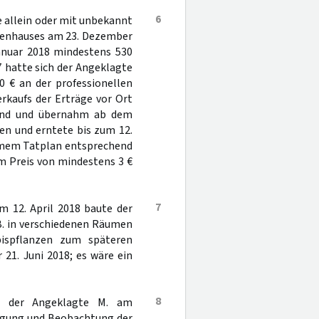
6
zte allein oder mit unbekannt
agenhauses am 23. Dezember
anuar 2018 mindestens 530
 hatte sich der Angeklagte
0 € an der professionellen
rkaufs der Erträge vor Ort
land und übernahm ab dem
en und erntete bis zum 12.
samem Tatplan entsprechend
m Preis von mindestens 3 €
7
am 12. April 2018 baute der
. in verschiedenen Räumen
ispflanzen zum späteren
21. Juni 2018; es wäre ein
8
ch der Angeklagte M. am
ngung und Beobachtung der