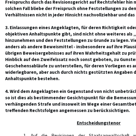
Freispruchs durch das Revisionsgericht auf Rechtsfehler hin 
solchen Fall bliebe der Freispruch ohne Feststellungen zu de
Verhältnissen nicht in jeder Hinsicht nachvollziehbar und das 
3. Einlassungen eines Angeklagten, für deren Richtigkeit oder
objektiven Anhaltspunkte gibt, sind nicht ohne weiteres als
hinzunehmen und den Feststellungen zu Grunde zu legen. Viel
anders als andere Beweismittel - insbesondere auf ihre Plaus
übrigen Beweisergebnisses auf ihren Wahrheitsgehalt zu prüf
Hinblick auf den Zweifelssatz noch sonst geboten, zu Gunst
Geschehensabläufe zu unterstellen, für deren Vorliegen es a
widerlegbaren, aber auch durch nichts gestützten Angaben 
Anhaltspunkte bestehen.
4. Wird dem Angeklagten ein Gegenstand von nicht unbeträ
so ist dies als bestimmender Gesichtspunkt für die Bemessu
verhängenden Strafe und insoweit im Wege einer Gesamtbet
treffenden Rechtsfolgen angemessen zu berücksichtigen.
Entscheidungstenor
1. Auf die Revisionen der Staatsanwaltschaft 