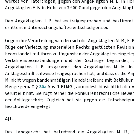
Wertes von Taterträgen, gegen den Angeklagten M. B. in Hö
Angeklagten E. B. in Höhe von 3.600 € und gegen den Angeklagte
Den Angeklagten J. B. hat es freigesprochen und bestimmt,
erlittenen Untersuchungshaft zu entschädigen sei.
Gegen ihre Verurteilung wenden sich die Angeklagten M. B., E. B.
Rüge der Verletzung materiellen Rechts gestützten Revision
beanstandet mit ihren zu Ungunsten der Angeklagten eingelegt
Verfahrensbeanstandungen und der Sachrüge begründet, 
Angeklagten J. B. insgesamt, den Angeklagten M. M. in
Anklageschrift teilweise freigesprochen hat, und dass es die Ang
M. nicht wegen bandenmäßigen Handeltreibens mit Betäubung
Menge gemäß §
30a
Abs. 1 BtMG „zumindest hinsichtlich der 
verurteilt hat. Sie rügt ferner die konkurrenzrechtliche Bewer
der Anklageschrift. Zugleich hat sie gegen die Entschädig
Beschwerde eingelegt.
A) I.
Das Landgericht hat betreffend die Angeklagten M. B., 