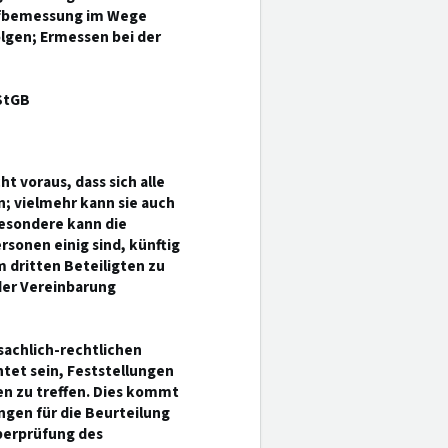
rafbemessung im Wege
lgen; Ermessen bei der
StGB
ht voraus, dass sich alle
; vielmehr kann sie auch
esondere kann die
sonen einig sind, künftig
 dritten Beteiligten zu
der Vereinbarung
 sachlich-rechtlichen
tet sein, Feststellungen
n zu treffen. Dies kommt
gen für die Beurteilung
Überprüfung des