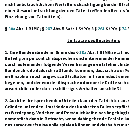
nicht unbeträchtlichem Wert: Berücksichtigung bei der St
einer Gesamtbetrachtung der den Täter treffenden Rechtsfo
Einziehung von Tatmitteln).
§
30a
Abs. 1 BtMG; §
267
Abs. 5 Satz 1 StPO; 3 §
261
StPO; §
74
Leitsätze des Bearbeiters
1. Eine Bandenabrede im Sinne des §
30a
Abs. 1 BtMG setzt nic
Beteiligten persönlich absprechen und untereinander kennen
durch aufeinander folgende Vereinbarungen entstehen. Insb
Bandenabrede dadurch zu Stande kommen, dass sich zwei Per
im Einzelnen noch ungewisse Straftaten mit zumindest einem
begehen, und der von der Absprache informierte Dritte sich 
ausdrücklich oder durch schlüssiges Verhalten anschließt.
2. Auch bei freisprechenden Urteilen kann der Tatrichter aus
Gründen unter den Umständen des konkreten Falles verpflich
zu Werdegang, Vorleben und Persönlichkeit eines Angeklagte
namentlich dann in Betracht, wenn dahingehende Feststellun
des Tatvorwurfs eine Rolle spielen können und deshalb zur 