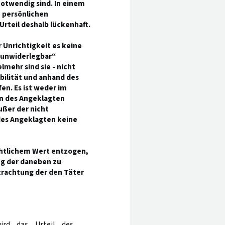
notwendig sind. In einem
n persönlichen
Urteil deshalb lückenhaft.
 Unrichtigkeit es keine
 „unwiderlegbar“
mehr sind sie - nicht
ibilität und anhand des
en. Es ist weder im
en des Angeklagten
ußer der nicht
des Angeklagten keine
chtlichem Wert entzogen,
ng der daneben zu
rachtung der den Täter
wird das Urteil des