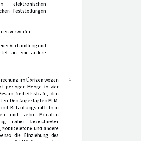
 elektronischen
chen Feststellungen
rden verworfen.
neuer Verhandlung und
tel, an eine andere
1
isprechung im Übrigen wegen
ht geringer Menge in vier
esamtfreiheitsstrafe, den
aten. Den Angeklagten M. M.
s mit Betäubungsmitteln in
hren und zehn Monaten
hung näher bezeichneter
„Mobiltelefone und andere
benso die Einziehung des