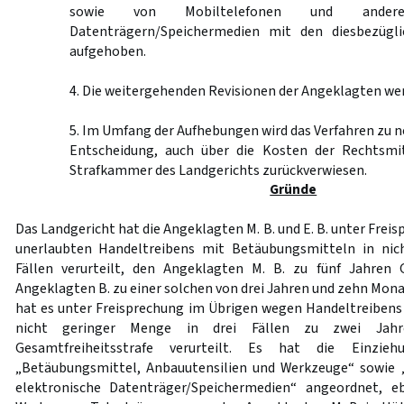
sowie von Mobiltelefonen und anderen
Datenträgern/Speichermedien mit den diesbezügli
aufgehoben.
4. Die weitergehenden Revisionen der Angeklagten we
5. Im Umfang der Aufhebungen wird das Verfahren zu 
Entscheidung, auch über die Kosten der Rechtsmit
Strafkammer des Landgerichts zurückverwiesen.
Gründe
Das Landgericht hat die Angeklagten M. B. und E. B. unter Fre
unerlaubten Handeltreibens mit Betäubungsmitteln in nic
Fällen verurteilt, den Angeklagten M. B. zu fünf Jahren G
Angeklagten B. zu einer solchen von drei Jahren und zehn Mon
hat es unter Freisprechung im Übrigen wegen Handeltreiben
nicht geringer Menge in drei Fällen zu zwei Ja
Gesamtfreiheitsstrafe verurteilt. Es hat die Einzie
„Betäubungsmittel, Anbauutensilien und Werkzeuge“ sowie 
elektronische Datenträger/Speichermedien“ angeordnet, e