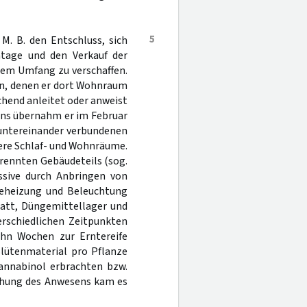
5
M. B. den Entschluss, sich
ntage und den Verkauf der
gem Umfang zu verschaffen.
en, denen er dort Wohnraum
echend anleitet oder anweist
ans übernahm er im Februar
untereinander verbundenen
ere Schlaf- und Wohnräume.
rennten Gebäudeteils (sog.
ssive durch Anbringen von
Beheizung und Beleuchtung
tatt, Düngemittellager und
rschiedlichen Zeitpunkten
ehn Wochen zur Erntereife
lütenmaterial pro Pflanze
annabinol erbrachten bzw.
uchung des Anwesens kam es