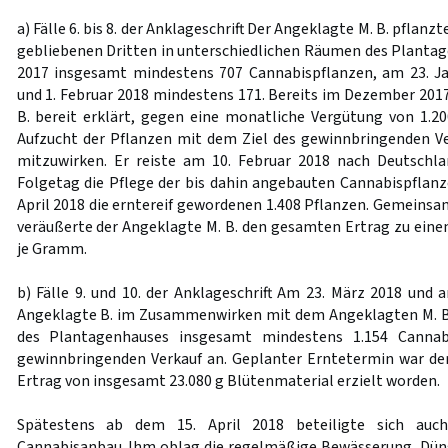
a) Fälle 6. bis 8. der Anklageschrift Der Angeklagte M. B. pflan
gebliebenen Dritten in unterschiedlichen Räumen des Plant
2017 insgesamt mindestens 707 Cannabispflanzen, am 23. J
und 1. Februar 2018 mindestens 171. Bereits im Dezember 2017
B. bereit erklärt, gegen eine monatliche Vergütung von 1.20
Aufzucht der Pflanzen mit dem Ziel des gewinnbringenden Ve
mitzuwirken. Er reiste am 10. Februar 2018 nach Deutsch
Folgetag die Pflege der bis dahin angebauten Cannabispflanz
April 2018 die erntereif gewordenen 1.408 Pflanzen. Gemein
veräußerte der Angeklagte M. B. den gesamten Ertrag zu eine
je Gramm.
b) Fälle 9. und 10. der Anklageschrift Am 23. März 2018 und 
Angeklagte B. im Zusammenwirken mit dem Angeklagten M. B
des Plantagenhauses insgesamt mindestens 1.154 Cannab
gewinnbringenden Verkauf an. Geplanter Erntetermin war der 
Ertrag von insgesamt 23.080 g Blütenmaterial erzielt worden.
Spätestens ab dem 15. April 2018 beteiligte sich au
Cannabisanbau. Ihm oblag die regelmäßige Bewässerung, Dü