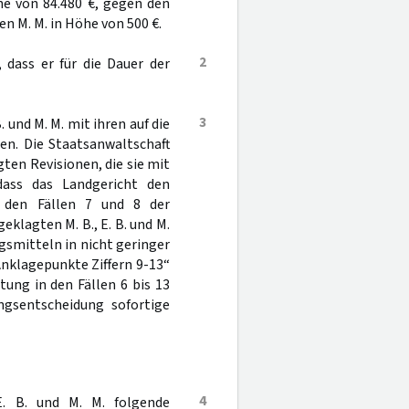
he von 84.480 €, gegen den
n M. M. in Höhe von 500 €.
2
 dass er für die Dauer der
3
 und M. M. mit ihren auf die
en. Die Staatsanwaltschaft
en Revisionen, die sie mit
dass das Landgericht den
 den Fällen 7 und 8 der
eklagten M. B., E. B. und M.
smitteln in nicht geringer
Anklagepunkte Ziffern 9-13“
tung in den Fällen 6 bis 13
ungsentscheidung sofortige
4
E. B. und M. M. folgende