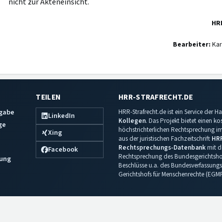
nicht zur Akteneinsicht.
HR
Bearbeiter:
Kar
TEILEN
HRR-STRAFRECHT.DE
sgabe
HRR-Strafrecht.de ist ein Service der
LinkedIn
Kollegen
. Das Projekt bietet einen k
ge
höchstrichterlichen Rechtsprechung im 
Xing
aus der juristischen Fachzeitschrift
HR
Rechtsprechungs-Datenbank
mit de
Facebook
Rechtsprechung des Bundesgerichtshof
ung
Beschlüsse u.a. des Bundesverfassungs
Gerichtshofs für Menschenrechte (EGM
Impressum
·
Datenschutz