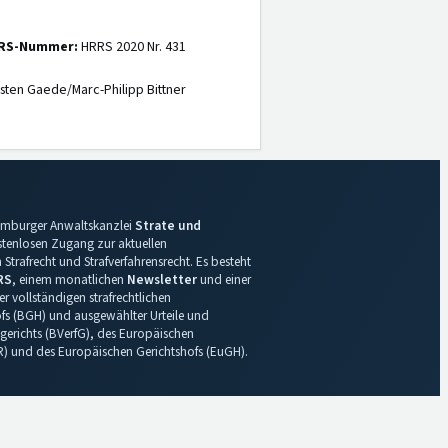
RS-Nummer:
HRRS 2020 Nr. 431
sten Gaede/Marc-Philipp Bittner
 Hamburger Anwaltskanzlei
Strate und
ostenlosen Zugang zur aktuellen
Strafrecht und Strafverfahrensrecht. Es besteht
RS
, einem monatlichen
Newsletter
und einer
r vollständigen strafrechtlichen
s (BGH) und ausgewählter Urteile und
gerichts (BVerfG), des Europäischen
R) und des Europäischen Gerichtshofs (EuGH).