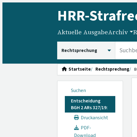
HRR
-Strafre
Aktuelle Ausgabe
Archiv
R
HRRS durchsuchen
Startseite
Rechtsprechung
B
Suchen
Entscheidung
BGH 2 ARs 327/19:
Druckansicht
PDF-
Download