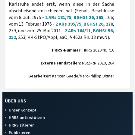
Karlsruhe endet erst, wenn diese in der Sache
abschließend entschieden hat (Senat, Beschlüsse
vom 8. Juli 1975 -
2 ARs 181/75
,
BGHSt 26, 165
, 166;
vom 13. Februar 1976 -
2 ARs 395/75
,
BGHSt 26, 278
,
279, und vom 25. Mai 2011 -
2 ARs 164/11
,
BGHSt 56,
252
, 253; KK-StPO/Appl, aaO, § 462a Rn. 13 mwN).
HRRS-Nummer:
HRRS 2020 Nr. 710
Externe Fundstellen:
NStZ-RR 2020, 264
Bearbeiter:
Karsten Gaede/Marc-Philipp Bittner
ÜBER UNS
Unser Konzept
HRRS unterstützen
HRRS zitieren
Publizieren