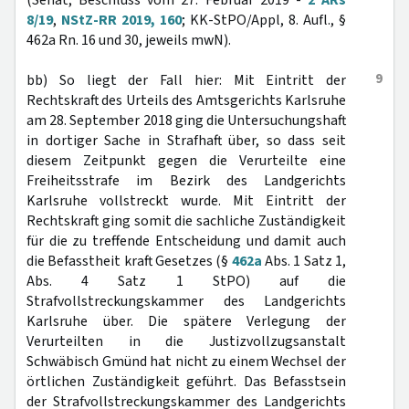
(Senat, Beschluss vom 27. Februar 2019 -
2 ARs
8/19
,
NStZ-RR 2019, 160
; KK-StPO/Appl, 8. Aufl., §
462a Rn. 16 und 30, jeweils mwN).
9
bb) So liegt der Fall hier: Mit Eintritt der
Rechtskraft des Urteils des Amtsgerichts Karlsruhe
am 28. September 2018 ging die Untersuchungshaft
in dortiger Sache in Strafhaft über, so dass seit
diesem Zeitpunkt gegen die Verurteilte eine
Freiheitsstrafe im Bezirk des Landgerichts
Karlsruhe vollstreckt wurde. Mit Eintritt der
Rechtskraft ging somit die sachliche Zuständigkeit
für die zu treffende Entscheidung und damit auch
die Befasstheit kraft Gesetzes (§
462a
Abs. 1 Satz 1,
Abs. 4 Satz 1 StPO) auf die
Strafvollstreckungskammer des Landgerichts
Karlsruhe über. Die spätere Verlegung der
Verurteilten in die Justizvollzugsanstalt
Schwäbisch Gmünd hat nicht zu einem Wechsel der
örtlichen Zuständigkeit geführt. Das Befasstsein
der Strafvollstreckungskammer des Landgerichts