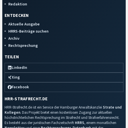
Redaktion
ENTDECKEN
Aktuelle Ausgabe
HRRS-Beiträge suchen
Archiv
Rechtsprechung
TEILEN
LinkedIn
Xing
Facebook
HRR-STRAFRECHT.DE
HRR-Strafrecht.de ist ein Service der Hamburger Anwaltskanzlei
Strate und
Kollegen
. Das Projekt bietet einen kostenlosen Zugang zur aktuellen
höchstrichterlichen Rechtsprechung im Strafrecht und Strafverfahrensrecht.
Es besteht aus der juristischen Fachzeitschrift
HRRS
, einem monatlichen
Newsletter
und einer
Rechtsprechungs-Datenbank
mit der