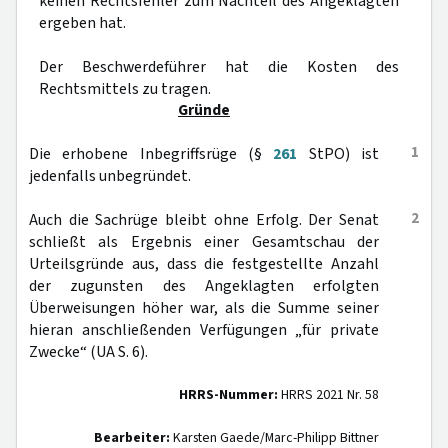
keinen Rechtsfehler zum Nachteil des Angeklagten
ergeben hat.
Der Beschwerdeführer hat die Kosten des
Rechtsmittels zu tragen.
Gründe
1
Die erhobene Inbegriffsrüge (§
261
StPO) ist
jedenfalls unbegründet.
2
Auch die Sachrüge bleibt ohne Erfolg. Der Senat
schließt als Ergebnis einer Gesamtschau der
Urteilsgründe aus, dass die festgestellte Anzahl
der zugunsten des Angeklagten erfolgten
Überweisungen höher war, als die Summe seiner
hieran anschließenden Verfügungen „für private
Zwecke“ (UA S. 6).
HRRS-Nummer:
HRRS 2021 Nr. 58
Bearbeiter:
Karsten Gaede/Marc-Philipp Bittner