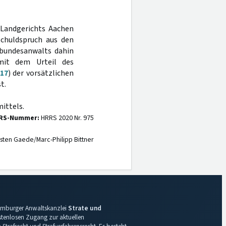
 Landgerichts Aachen
Schuldspruch aus den
lbundesanwalts dahin
 mit dem Urteil des
/17
) der vorsätzlichen
t.
ittels.
RS-Nummer:
HRRS 2020 Nr. 975
sten Gaede/Marc-Philipp Bittner
 Hamburger Anwaltskanzlei
Strate und
ostenlosen Zugang zur aktuellen