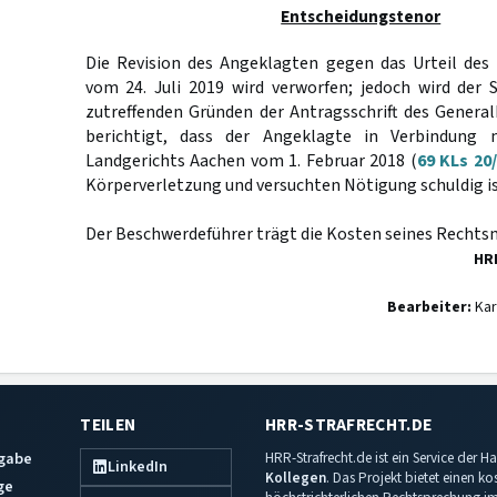
Entscheidungstenor
Die Revision des Angeklagten gegen das Urteil des
vom 24. Juli 2019 wird verworfen; jedoch wird der 
zutreffenden Gründen der Antragsschrift des Genera
berichtigt, dass der Angeklagte in Verbindung
Landgerichts Aachen vom 1. Februar 2018 (
69 KLs 20
Körperverletzung und versuchten Nötigung schuldig is
Der Beschwerdeführer trägt die Kosten seines Rechtsm
HR
Bearbeiter:
Kar
TEILEN
HRR-STRAFRECHT.DE
sgabe
HRR-Strafrecht.de ist ein Service der
LinkedIn
Kollegen
. Das Projekt bietet einen k
ge