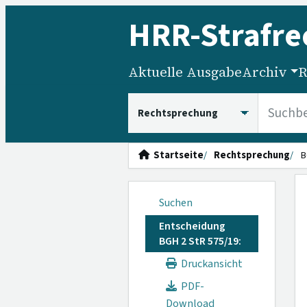
HRR
-Strafre
Aktuelle Ausgabe
Archiv
R
HRRS durchsuchen
Startseite
Rechtsprechung
B
Suchen
Entscheidung
BGH 2 StR 575/19:
Druckansicht
PDF-
Download