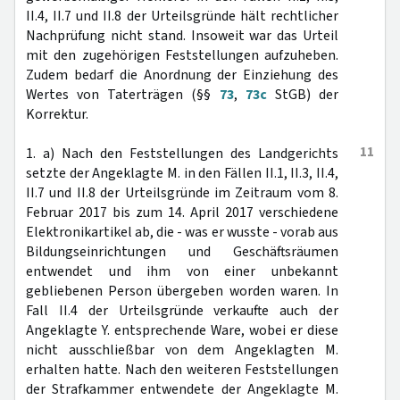
II.4, II.7 und II.8 der Urteilsgründe hält rechtlicher
Nachprüfung nicht stand. Insoweit war das Urteil
mit den zugehörigen Feststellungen aufzuheben.
Zudem bedarf die Anordnung der Einziehung des
Wertes von Taterträgen (§§
73
,
73c
StGB) der
Korrektur.
11
1. a) Nach den Feststellungen des Landgerichts
setzte der Angeklagte M. in den Fällen II.1, II.3, II.4,
II.7 und II.8 der Urteilsgründe im Zeitraum vom 8.
Februar 2017 bis zum 14. April 2017 verschiedene
Elektronikartikel ab, die - was er wusste - vorab aus
Bildungseinrichtungen und Geschäftsräumen
entwendet und ihm von einer unbekannt
gebliebenen Person übergeben worden waren. In
Fall II.4 der Urteilsgründe verkaufte auch der
Angeklagte Y. entsprechende Ware, wobei er diese
nicht ausschließbar von dem Angeklagten M.
erhalten hatte. Nach den weiteren Feststellungen
der Strafkammer entwendete der Angeklagte M.