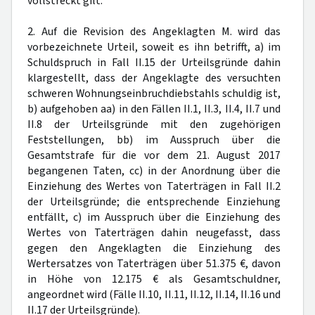
vollstreckt gilt.
2. Auf die Revision des Angeklagten M. wird das
vorbezeichnete Urteil, soweit es ihn betrifft, a) im
Schuldspruch in Fall II.15 der Urteilsgründe dahin
klargestellt, dass der Angeklagte des versuchten
schweren Wohnungseinbruchdiebstahls schuldig ist,
b) aufgehoben aa) in den Fällen II.1, II.3, II.4, II.7 und
II.8 der Urteilsgründe mit den zugehörigen
Feststellungen, bb) im Ausspruch über die
Gesamtstrafe für die vor dem 21. August 2017
begangenen Taten, cc) in der Anordnung über die
Einziehung des Wertes von Taterträgen in Fall II.2
der Urteilsgründe; die entsprechende Einziehung
entfällt, c) im Ausspruch über die Einziehung des
Wertes von Taterträgen dahin neugefasst, dass
gegen den Angeklagten die Einziehung des
Wertersatzes von Taterträgen über 51.375 €, davon
in Höhe von 12.175 € als Gesamtschuldner,
angeordnet wird (Fälle II.10, II.11, II.12, II.14, II.16 und
II.17 der Urteilsgründe).