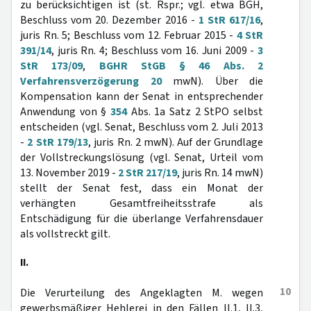
zu berücksichtigen ist (st. Rspr.; vgl. etwa BGH,
Beschluss vom 20. Dezember 2016 -
1 StR 617/16
,
juris Rn. 5; Beschluss vom 12. Februar 2015 -
4 StR
391/14
, juris Rn. 4; Beschluss vom 16. Juni 2009 -
3
StR 173/09
,
BGHR StGB § 46 Abs. 2
Verfahrensverzögerung 20
mwN). Über die
Kompensation kann der Senat in entsprechender
Anwendung von §
354
Abs. 1a Satz 2 StPO selbst
entscheiden (vgl. Senat, Beschluss vom 2. Juli 2013
-
2 StR 179/13
, juris Rn. 2 mwN). Auf der Grundlage
der Vollstreckungslösung (vgl. Senat, Urteil vom
13. November 2019 -
2 StR 217/19
, juris Rn. 14 mwN)
stellt der Senat fest, dass ein Monat der
verhängten Gesamtfreiheitsstrafe als
Entschädigung für die überlange Verfahrensdauer
als vollstreckt gilt.
II.
10
Die Verurteilung des Angeklagten M. wegen
gewerbsmäßiger Hehlerei in den Fällen II.1, II.3,