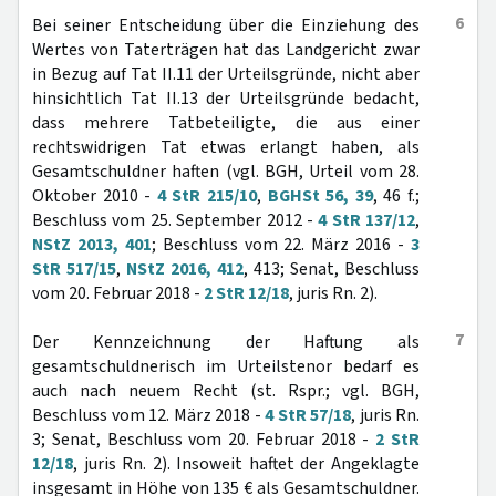
6
Bei seiner Entscheidung über die Einziehung des
Wertes von Taterträgen hat das Landgericht zwar
in Bezug auf Tat II.11 der Urteilsgründe, nicht aber
hinsichtlich Tat II.13 der Urteilsgründe bedacht,
dass mehrere Tatbeteiligte, die aus einer
rechtswidrigen Tat etwas erlangt haben, als
Gesamtschuldner haften (vgl. BGH, Urteil vom 28.
Oktober 2010 -
4 StR 215/10
,
BGHSt 56, 39
, 46 f.;
Beschluss vom 25. September 2012 -
4 StR 137/12
,
NStZ 2013, 401
; Beschluss vom 22. März 2016 -
3
StR 517/15
,
NStZ 2016, 412
, 413; Senat, Beschluss
vom 20. Februar 2018 -
2 StR 12/18
, juris Rn. 2).
7
Der Kennzeichnung der Haftung als
gesamtschuldnerisch im Urteilstenor bedarf es
auch nach neuem Recht (st. Rspr.; vgl. BGH,
Beschluss vom 12. März 2018 -
4 StR 57/18
, juris Rn.
3; Senat, Beschluss vom 20. Februar 2018 -
2 StR
12/18
, juris Rn. 2). Insoweit haftet der Angeklagte
insgesamt in Höhe von 135 € als Gesamtschuldner.