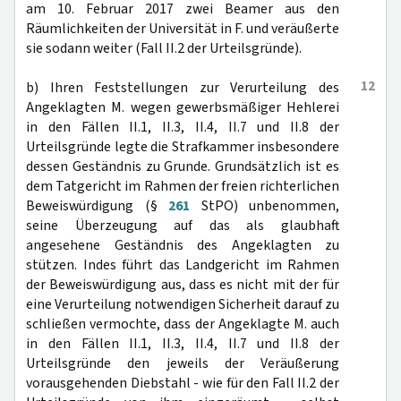
am 10. Februar 2017 zwei Beamer aus den
Räumlichkeiten der Universität in F. und veräußerte
sie sodann weiter (Fall II.2 der Urteilsgründe).
12
b) Ihren Feststellungen zur Verurteilung des
Angeklagten M. wegen gewerbsmäßiger Hehlerei
in den Fällen II.1, II.3, II.4, II.7 und II.8 der
Urteilsgründe legte die Strafkammer insbesondere
dessen Geständnis zu Grunde. Grundsätzlich ist es
dem Tatgericht im Rahmen der freien richterlichen
Beweiswürdigung (§
261
StPO) unbenommen,
seine Überzeugung auf das als glaubhaft
angesehene Geständnis des Angeklagten zu
stützen. Indes führt das Landgericht im Rahmen
der Beweiswürdigung aus, dass es nicht mit der für
eine Verurteilung notwendigen Sicherheit darauf zu
schließen vermochte, dass der Angeklagte M. auch
in den Fällen II.1, II.3, II.4, II.7 und II.8 der
Urteilsgründe den jeweils der Veräußerung
vorausgehenden Diebstahl - wie für den Fall II.2 der