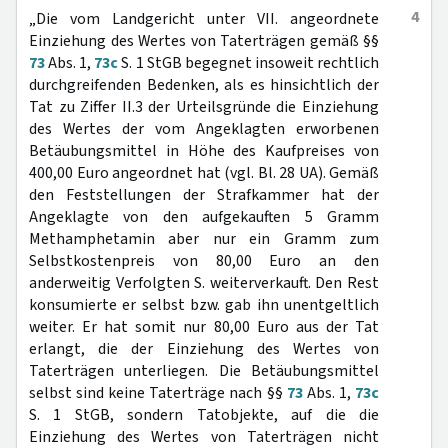
4
„Die vom Landgericht unter VII. angeordnete
Einziehung des Wertes von Taterträgen gemäß §§
73
Abs. 1,
73c
S. 1 StGB begegnet insoweit rechtlich
durchgreifenden Bedenken, als es hinsichtlich der
Tat zu Ziffer II.3 der Urteilsgründe die Einziehung
des Wertes der vom Angeklagten erworbenen
Betäubungsmittel in Höhe des Kaufpreises von
400,00 Euro angeordnet hat (vgl. Bl. 28 UA). Gemäß
den Feststellungen der Strafkammer hat der
Angeklagte von den aufgekauften 5 Gramm
Methamphetamin aber nur ein Gramm zum
Selbstkostenpreis von 80,00 Euro an den
anderweitig Verfolgten S. weiterverkauft. Den Rest
konsumierte er selbst bzw. gab ihn unentgeltlich
weiter. Er hat somit nur 80,00 Euro aus der Tat
erlangt, die der Einziehung des Wertes von
Taterträgen unterliegen. Die Betäubungsmittel
selbst sind keine Taterträge nach §§
73
Abs. 1,
73c
S. 1 StGB, sondern Tatobjekte, auf die die
Einziehung des Wertes von Taterträgen nicht