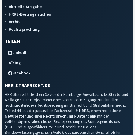
Aktuelle Ausgabe
HRRS-Beiträge suchen
Archiv
Rechtsprechung
TEILEN
LinkedIn
Xing
Facebook
HRR-STRAFRECHT.DE
HRR-Strafrecht.de ist ein Service der Hamburger Anwaltskanzlei
Strate und
Kollegen
. Das Projekt bietet einen kostenlosen Zugang zur aktuellen
höchstrichterlichen Rechtsprechung im Strafrecht und Strafverfahrensrecht.
Es besteht aus der juristischen Fachzeitschrift
HRRS
, einem monatlichen
Newsletter
und einer
Rechtsprechungs-Datenbank
mit der
vollständigen strafrechtlichen Rechtsprechung des Bundesgerichtshofs
(BGH) und ausgewählter Urteile und Beschlüsse u.a. des
Bundesverfassungsgerichts (BVerfG), des Europäischen Gerichtshofs für