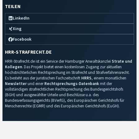
TEILEN
LinkedIn
Xing
Facebook
HRR-STRAFRECHT.DE
HRR-Strafrecht.de ist ein Service der Hamburger Anwaltskanzlei
Strate und
Kollegen
. Das Projekt bietet einen kostenlosen Zugang zur aktuellen
höchstrichterlichen Rechtsprechung im Strafrecht und Strafverfahrensrecht.
Es besteht aus der juristischen Fachzeitschrift
HRRS
, einem monatlichen
Newsletter
und einer
Rechtsprechungs-Datenbank
mit der
vollständigen strafrechtlichen Rechtsprechung des Bundesgerichtshofs
(BGH) und ausgewählter Urteile und Beschlüsse u.a. des
Bundesverfassungsgerichts (BVerfG), des Europäischen Gerichtshofs für
Menschenrechte (EGMR) und des Europäischen Gerichtshofs (EuGH).
Impressum
·
Datenschutz