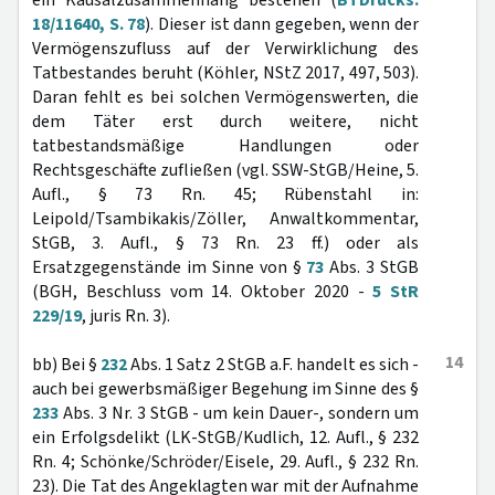
ein Kausalzusammenhang bestehen (
BTDrucks.
18/11640, S. 78
). Dieser ist dann gegeben, wenn der
Vermögenszufluss auf der Verwirklichung des
Tatbestandes beruht (Köhler, NStZ 2017, 497, 503).
Daran fehlt es bei solchen Vermögenswerten, die
dem Täter erst durch weitere, nicht
tatbestandsmäßige Handlungen oder
Rechtsgeschäfte zufließen (vgl. SSW-StGB/Heine, 5.
Aufl., § 73 Rn. 45; Rübenstahl in:
Leipold/Tsambikakis/Zöller, Anwaltkommentar,
StGB, 3. Aufl., § 73 Rn. 23 ff.) oder als
Ersatzgegenstände im Sinne von §
73
Abs. 3 StGB
(BGH, Beschluss vom 14. Oktober 2020 -
5 StR
229/19
, juris Rn. 3).
14
bb) Bei §
232
Abs. 1 Satz 2 StGB a.F. handelt es sich -
auch bei gewerbsmäßiger Begehung im Sinne des §
233
Abs. 3 Nr. 3 StGB - um kein Dauer-, sondern um
ein Erfolgsdelikt (LK-StGB/Kudlich, 12. Aufl., § 232
Rn. 4; Schönke/Schröder/Eisele, 29. Aufl., § 232 Rn.
23). Die Tat des Angeklagten war mit der Aufnahme