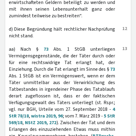
erwirtschafteten Geldern beteiligt zu werden und
mit ihnen seinen Lebensunterhalt ganz oder
zumindest teilweise zu bestreiten“.
12
d) Diese Begründung hält rechtlicher Nachprüfung
nicht stand.
13
aa) Nach §
73
Abs. 1 StGB unterliegen
Vermögensgegenstände, die der Täter durch oder
für eine rechtswidrige Tat erlangt hat, der
Einziehung. Durch die Tat erlangt im Sinne des §
73
Abs. 1 StGB ist ein Vermögenswert, wenn er dem
Täter unmittelbar aus der Verwirklichung des
Tatbestandes in irgendeiner Phase des Tatablaufs
derart zugeflossen ist, dass er der faktischen
Verfügungsgewalt des Täters unterliegt (st. Rspr.;
vgl. nur BGH, Urteile vom 27. September 2018 -
4
StR 78/18
,
wistra 2019, 96
; vom 7. März 2019 -
5 StR
569/18
,
NStZ 2019, 272
). Zwischen der Tat und dem
Erlangen des einzuziehenden Etwas muss mithin