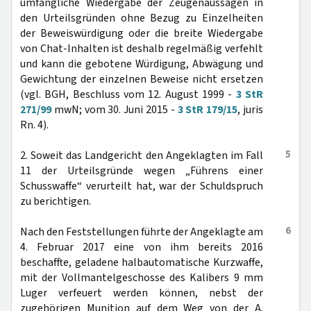
umfängliche Wiedergabe der Zeugenaussagen in
den Urteilsgründen ohne Bezug zu Einzelheiten
der Beweiswürdigung oder die breite Wiedergabe
von Chat-Inhalten ist deshalb regelmäßig verfehlt
und kann die gebotene Würdigung, Abwägung und
Gewichtung der einzelnen Beweise nicht ersetzen
(vgl. BGH, Beschluss vom 12. August 1999 -
3 StR
271/99
mwN; vom 30. Juni 2015 -
3 StR 179/15
, juris
Rn. 4).
5
2. Soweit das Landgericht den Angeklagten im Fall
11 der Urteilsgründe wegen „Führens einer
Schusswaffe“ verurteilt hat, war der Schuldspruch
zu berichtigen.
6
Nach den Feststellungen führte der Angeklagte am
4. Februar 2017 eine von ihm bereits 2016
beschaffte, geladene halbautomatische Kurzwaffe,
mit der Vollmantelgeschosse des Kalibers 9 mm
Luger verfeuert werden können, nebst der
zugehörigen Munition auf dem Weg von der A.