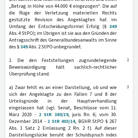
„Betrag in Höhe von 44.000 € eingezogen“. Die auf
die Rüge der Verletzung materiellen Rechts
gestützte Revision des Angeklagten hat im
Umfang der Entscheidungsformel Erfolg (§
349
Abs. 4 StPO); im Übrigen ist sie aus den Gründen der
Antragsschrift des Generalbundesanwalts im Sinne
des §
349
Abs. 2 StPO unbegründet.
2
1. Die den Feststellungen zugrundeliegende
Beweiswürdigung hält sachlich-rechtlicher
Überprüfung stand.
3
a) Zwar fehlt es an einer Darstellung, ob und wie
sich der Angeklagte zu den Fällen 7 und 8 der
Urteilsgründe in der Hauptverhandlung
eingelassen hat (vgl. Senat, Beschlüsse vom 11.
März 2020 -
2 StR 380/19
, juris Rn. 6; vom 30.
Dezember 2014 -
2 StR 403/14
, BGHR StPO § 267
Abs. 1 Satz 2 Einlassung 2 Rn. 2 f.). Auf dieser
Darstellungslücke beruht der Schuldspruch indes