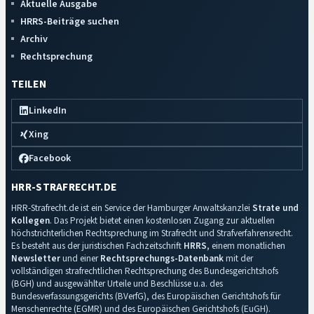
Aktuelle Ausgabe
HRRS-Beiträge suchen
Archiv
Rechtsprechung
TEILEN
LinkedIn
Xing
Facebook
HRR-STRAFRECHT.DE
HRR-Strafrecht.de ist ein Service der Hamburger Anwaltskanzlei
Strate und
Kollegen
. Das Projekt bietet einen kostenlosen Zugang zur aktuellen
höchstrichterlichen Rechtsprechung im Strafrecht und Strafverfahrensrecht.
Es besteht aus der juristischen Fachzeitschrift
HRRS
, einem monatlichen
Newsletter
und einer
Rechtsprechungs-Datenbank
mit der
vollständigen strafrechtlichen Rechtsprechung des Bundesgerichtshofs
(BGH) und ausgewählter Urteile und Beschlüsse u.a. des
Bundesverfassungsgerichts (BVerfG), des Europäischen Gerichtshofs für
Menschenrechte (EGMR) und des Europäischen Gerichtshofs (EuGH).