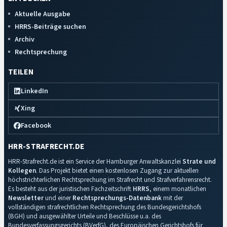
Aktuelle Ausgabe
HRRS-Beiträge suchen
Archiv
Rechtsprechung
TEILEN
LinkedIn
Xing
Facebook
HRR-STRAFRECHT.DE
HRR-Strafrecht.de ist ein Service der Hamburger Anwaltskanzlei
Strate und
Kollegen
. Das Projekt bietet einen kostenlosen Zugang zur aktuellen
höchstrichterlichen Rechtsprechung im Strafrecht und Strafverfahrensrecht.
Es besteht aus der juristischen Fachzeitschrift
HRRS
, einem monatlichen
Newsletter
und einer
Rechtsprechungs-Datenbank
mit der
vollständigen strafrechtlichen Rechtsprechung des Bundesgerichtshofs
(BGH) und ausgewählter Urteile und Beschlüsse u.a. des
Bundesverfassungsgerichts (BVerfG), des Europäischen Gerichtshofs für