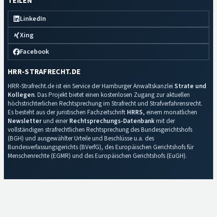
TEILEN
LinkedIn
Xing
Facebook
HRR-STRAFRECHT.DE
HRR-Strafrecht.de ist ein Service der Hamburger Anwaltskanzlei
Strate und
Kollegen
. Das Projekt bietet einen kostenlosen Zugang zur aktuellen
höchstrichterlichen Rechtsprechung im Strafrecht und Strafverfahrensrecht.
Es besteht aus der juristischen Fachzeitschrift
HRRS
, einem monatlichen
Newsletter
und einer
Rechtsprechungs-Datenbank
mit der
vollständigen strafrechtlichen Rechtsprechung des Bundesgerichtshofs
(BGH) und ausgewählter Urteile und Beschlüsse u.a. des
Bundesverfassungsgerichts (BVerfG), des Europäischen Gerichtshofs für
Menschenrechte (EGMR) und des Europäischen Gerichtshofs (EuGH).
Impressum
·
Datenschutz