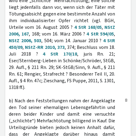
wird eine „schlichte“ Mehrfachtötung; eine solche
liegt jedenfalls dann vor, wenn sich der Täter mit
Tötungsabsicht gegen eine bestimmte Anzahl von
ihm individualisierter Opfer richtet (vgl. BGH,
Urteile vom 16. August 2005 ?
4 StR 168/05
,
NStZ
2006, 167
, 168; vom 16. März 2006 ?
4 StR 594/05
,
NStZ 2006, 503
, 504; vom 14. Januar 2010 ?
4 StR
450/09
,
NStZ-RR 2010, 373
, 374; Beschluss vom 18.
Juli 2018 ?
4 StR 170/18
, juris Rn. 21;
Eser/Sternberg-Lieben in Schönke/Schröder, StGB,
29. Aufl., § 211 Rn. 29; SK-StGB/Sinn, 9. Aufl., § 211
Rn. 61; Rengier, Strafrecht ? Besonderer Teil II, 20.
Aufl., § 4 Rn. 47c; Zieschang, FS Puppe, 2011, S. 1301,
1318 ff.).
8
b) Nach den Feststellungen nahm der Angeklagte
den Tod seiner ehemaligen Lebensgefährtin und
deren beider Kinder und damit eine versuchte
(„schlichte“) Mehrfachtötung billigend in Kauf. Die
Urteilsgründe bieten jedoch keinen Anhalt dafür,
dass der Angeklagte darüber hinaus damit