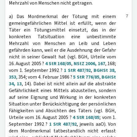
Mehrzahl von Menschen nicht getragen.
7
a) Das Mordmerkmal der Tötung mit einem
gemeingefährlichen Mittel ist erfüllt, wenn der
Täter ein Tötungsmittel einsetzt, das in der
konkreten Tatsituation eine unbestimmte
Mehrzahl von Menschen an Leib und Leben
gefährden kann, weil er die Ausdehnung der Gefahr
nicht in seiner Gewalt hat (vgl. BGH, Urteile vom
16. August 2005 ?
4 StR 168/05
,
NStZ 2006, 167
, 168;
vom 1. September 1992 ?
1 StR 487/92
,
BGHSt 38,
353
, 354; vom 4. Februar 1986 ?
5 StR 776/85
,
BGHSt
34, 13
, 14). Dabei ist nicht allein auf die abstrakte
Gefährlichkeit eines Mittels abzustellen, sondern
auf seine Eignung und Wirkung in der konkreten
Situation unter Berücksichtigung der persönlichen
Fähigkeiten und Absichten des Täters (vgl. BGH,
Urteile vom 16. August 2005 ?
4 StR 168/05
; vom 1.
September 1992 ?
1 StR 487/92
, jeweils aaO). Von
dem Mordmerkmal tatbestandlich nicht erfasst