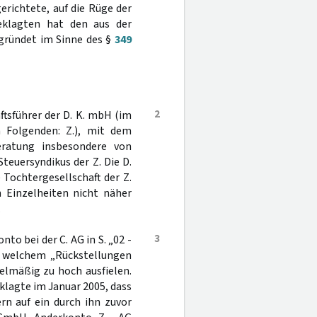
erichtete, auf die Rüge der
eklagten hat den aus der
egründet im Sinne des §
349
2
tsführer der D. K. mbH (im
im Folgenden: Z.), mit dem
Beratung insbesondere von
teuersyndikus der Z. Die D.
e Tochtergesellschaft der Z.
n Einzelheiten nicht näher
.
3
to bei der C. AG in S. „02 -
f welchem „Rückstellungen
gelmäßig zu hoch ausfielen.
lagte im Januar 2005, dass
rn auf ein durch ihn zuvor