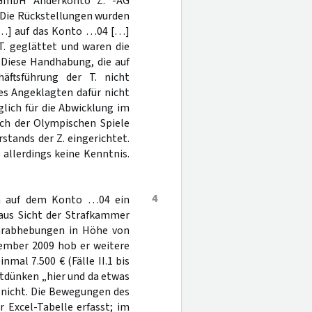
. GmbH Anderkonto Z. -AG
 Die Rückstellungen wurden
 […] auf das Konto …04 […]
T. geglättet und waren die
 Diese Handhabung, die auf
äftsführung der T. nicht
des Angeklagten dafür nicht
lich für die Abwicklung im
ch der Olympischen Spiele
stands der Z. eingerichtet.
allerdings keine Kenntnis.
4
h auf dem Konto …04 ein
aus Sicht der Strafkammer
Barabhebungen in Höhe von
ember 2009 hob er weitere
mal 7.500 € (Fälle II.1 bis
tdünken „hier und da etwas
 nicht. Die Bewegungen des
 Excel-Tabelle erfasst; im