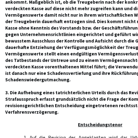
ankommt. Maßgeblich ist, ob die Treugeberin nach der konk
verdeckten Kasse auf diese nicht mehr zugreifen kann und d
Vermögenswerte damit nicht nur in ihrem wirtschaftlichen 
der Treugeberin dauerhaft entzogen sind. Dies kommt nicht n
Kasse ohne Kenntnis des Vorstands bzw. der Geschäftsführun
gegen Unternehmensrichtlinien eingerichtet und geführt wir
bewusstem Ausschluss der Kontrolle und Aufsicht durch die G
dauerhafte Entziehung der Verfügungsmöglichkeit der Treug
Vermögenswerte stellt einen endgültigen Vermögensverlust 
des Tatbestands der Untreue und zu einem Vermögensnachteil
verdeckten Kasse vorenthaltenen Mittel führt; die Verwendu
ist danach nur eine Schadensvertiefung und ihre Rückführung 
Schadenswiedergutmachung.
3. Die Aufhebung eines tatrichterlichen Urteils durch das Rev
Strafausspruch erfasst grundsätzlich nicht die Frage der Kom
revisionsgerichtlichen Entscheidung eingetretenen rechtss
Verfahrensverzögerung.
Entscheidungstenor
1. Auf die Revision des Angeklagten wird das Urt