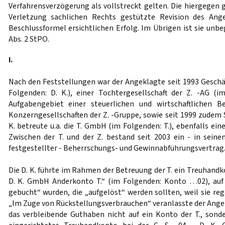
Verfahrensverzögerung als vollstreckt gelten. Die hiergegen g
Verletzung sachlichen Rechts gestützte Revision des Ang
Beschlussformel ersichtlichen Erfolg. Im Übrigen ist sie unb
Abs. 2 StPO.
I.
Nach den Feststellungen war der Angeklagte seit 1993 Geschäf
Folgenden: D. K.), einer Tochtergesellschaft der Z. -AG (
Aufgabengebiet einer steuerlichen und wirtschaftlichen 
Konzerngesellschaften der Z. -Gruppe, sowie seit 1999 zudem S
K. betreute u.a. die T. GmbH (im Folgenden: T.), ebenfalls ein
Zwischen der T. und der Z. bestand seit 2003 ein - in seine
festgestellter - Beherrschungs- und Gewinnabführungsvertrag
Die D. K. führte im Rahmen der Betreuung der T. ein Treuhandkon
D. K. GmbH Anderkonto T.“ (im Folgenden: Konto …02), au
gebucht“ wurden, die „aufgelöst“ werden sollten, weil sie re
„Im Zuge von Rückstellungsverbrauchen“ veranlasste der Angek
das verbleibende Guthaben nicht auf ein Konto der T., sonde