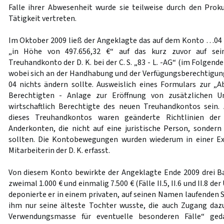
Falle ihrer Abwesenheit wurde sie teilweise durch den Prokur
Tätigkeit vertreten.
Im Oktober 2009 ließ der Angeklagte das auf dem Konto …04
„in Höhe von 497.656,32 €“ auf das kurz zuvor auf sei
Treuhandkonto der D. K. bei der C. S. „83 - L. -AG“ (im Folgen
wobei sich an der Handhabung und der Verfügungsberechtig
04 nichts ändern sollte. Ausweislich eines Formulars zur „Ab
Berechtigten - Anlage zur Eröffnung von zusätzlichen Un
wirtschaftlich Berechtigte des neuen Treuhandkontos sein. 
dieses Treuhandkontos waren geänderte Richtlinien de
Anderkonten, die nicht auf eine juristische Person, sondern
sollten. Die Kontobewegungen wurden wiederum in einer Exc
Mitarbeiterin der D. K. erfasst.
Von diesem Konto bewirkte der Angeklagte Ende 2009 drei 
zweimal 1.000 € und einmalig 7.500 € (Fälle II.5, II.6 und II.8 de
deponierte er in einem privaten, auf seinen Namen laufenden 
ihm nur seine älteste Tochter wusste, die auch Zugang daz
Verwendungsmasse für eventuelle besonderen Fälle“ ged