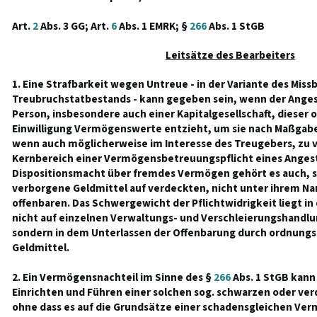
Art.
2
Abs. 3 GG; Art.
6
Abs. 1 EMRK; §
266
Abs. 1 StGB
Leitsätze des Bearbeiters
1. Eine Strafbarkeit wegen Untreue - in der Variante des Miss
Treubruchstatbestands - kann gegeben sein, wenn der Angeste
Person, insbesondere auch einer Kapitalgesellschaft, dieser
Einwilligung Vermögenswerte entzieht, um sie nach Maßgab
wenn auch möglicherweise im Interesse des Treugebers, zu
Kernbereich einer Vermögensbetreuungspflicht eines Angest
Dispositionsmacht über fremdes Vermögen gehört es auch, s
verborgene Geldmittel auf verdeckten, nicht unter ihrem N
offenbaren. Das Schwergewicht der Pflichtwidrigkeit liegt in
nicht auf einzelnen Verwaltungs- und Verschleierungshandl
sondern in dem Unterlassen der Offenbarung durch ordnun
Geldmittel.
2. Ein Vermögensnachteil im Sinne des §
266
Abs. 1 StGB kann 
Einrichten und Führen einer solchen sog. schwarzen oder ver
ohne dass es auf die Grundsätze einer schadensgleichen V