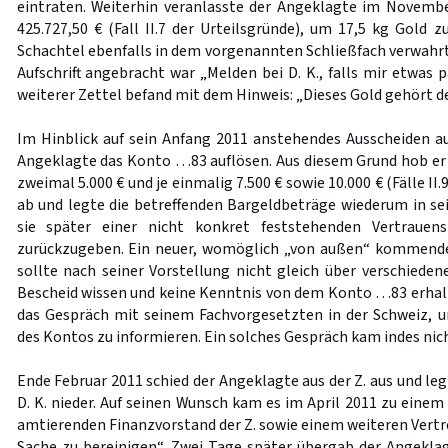
eintraten. Weiterhin veranlasste der Angeklagte im Novemb
425.727,50 € (Fall II.7 der Urteilsgründe), um 17,5 kg Gold z
Schachtel ebenfalls in dem vorgenannten Schließfach verwahrte
Aufschrift angebracht war „Melden bei D. K., falls mir etwas p
weiterer Zettel befand mit dem Hinweis: „Dieses Gold gehört der
Im Hinblick auf sein Anfang 2011 anstehendes Ausscheiden 
Angeklagte das Konto …83 auflösen. Aus diesem Grund hob er
zweimal 5.000 € und je einmalig 7.500 € sowie 10.000 € (Fälle II.9
ab und legte die betreffenden Bargeldbeträge wiederum in sei
sie später einer nicht konkret feststehenden Vertrauen
zurückzugeben. Ein neuer, womöglich „von außen“ kommender
sollte nach seiner Vorstellung nicht gleich über verschieden
Bescheid wissen und keine Kenntnis von dem Konto …83 erhal
das Gespräch mit seinem Fachvorgesetzten in der Schweiz, u
des Kontos zu informieren. Ein solches Gespräch kam indes nic
Ende Februar 2011 schied der Angeklagte aus der Z. aus und leg
D. K. nieder. Auf seinen Wunsch kam es im April 2011 zu eine
amtierenden Finanzvorstand der Z. sowie einem weiteren Vertre
Sache zu bereinigen“. Zwei Tage später übergab der Angekla