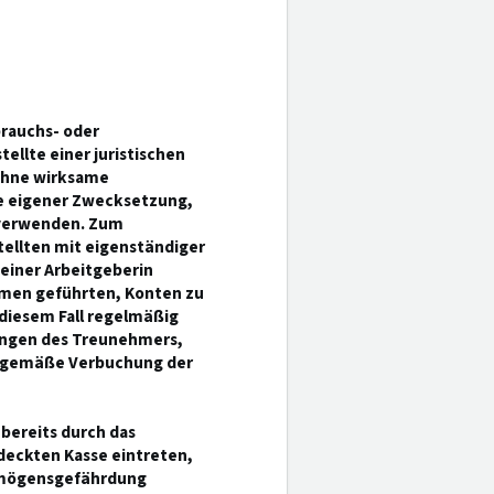
brauchs- oder
llte einer juristischen
 ohne wirksame
e eigener Zwecksetzung,
 verwenden. Zum
ellten mit eigenständiger
einer Arbeitgeberin
amen geführten, Konten zu
 diesem Fall regelmäßig
ungen des Treunehmers,
gsgemäße Verbuchung der
bereits durch das
deckten Kasse eintreten,
ermögensgefährdung