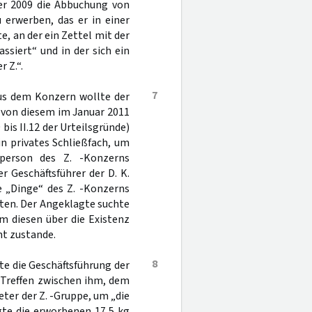
er 2009 die Abbuchung von
u erwerben, das er in einer
, an der ein Zettel mit der
assiert“ und in der sich ein
 Z.“.
7
aus dem Konzern wollte der
 von diesem im Januar 2011
 bis II.12 der Urteilsgründe)
n privates Schließfach, um
sperson des Z. -Konzerns
 Geschäftsführer der D. K.
e „Dinge“ des Z. -Konzerns
ten. Der Angeklagte suchte
m diesen über die Existenz
ht zustande.
8
te die Geschäftsführung der
m Treffen zwischen ihm, dem
ter der Z. -Gruppe, um „die
gte die erworbenen 17,5 kg