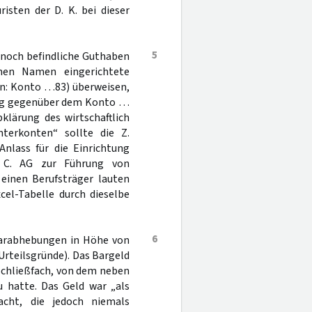
isten der D. K. bei dieser
5
 noch befindliche Guthaben
nen Namen eingerichtete
den: Konto …83) überweisen,
ung gegenüber dem Konto …
klärung des wirtschaftlich
terkonten“ sollte die Z.
Anlass für die Einrichtung
r C. AG zur Führung von
 einen Berufsträger lauten
el-Tabelle durch dieselbe
6
Barabhebungen in Höhe von
r Urteilsgründe). Das Bargeld
Schließfach, von dem neben
u hatte. Das Geld war „als
acht, die jedoch niemals