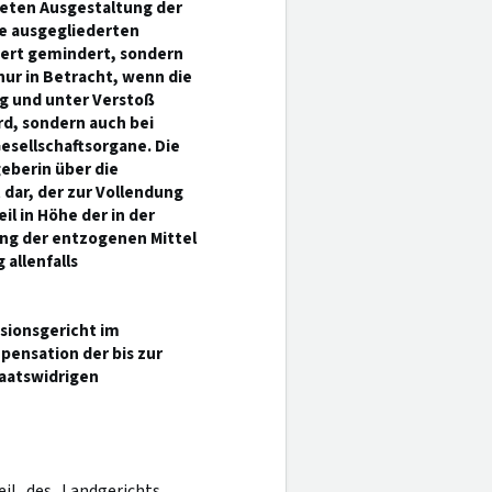
reten Ausgestaltung der
ie ausgegliederten
Wert gemindert, sondern
ur in Betracht, wenn die
g und unter Verstoß
d, sondern auch bei
esellschaftsorgane. Die
eberin über die
dar, der zur Vollendung
 in Höhe der in der
ng der entzogenen Mittel
allenfalls
isionsgericht im
pensation der bis zur
taatswidrigen
eil des Landgerichts