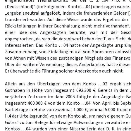
eingerichtetes Treuhandkonto bei der C. S. „04 - D. K
(Deutschland)“ (im Folgenden: Konto …04) übertragen wurde.
„ergebnisneutral aufgelöst, indem die freiwerdenden Gelder
transferiert wurden. Auf diese Weise wurde das Ergebnis der 
Rückstellungen in ihrer Buchhaltung nicht mehr vorhanden“.
einer Idee des Angeklagten beruhte, war mit der Gesch
abgesprochen, da sich die Verantwortlichen der T. aus Sicht 
interessierten. Das Konto …04 hatte der Angeklagte ursprüng
Zusammenhang von Einladungen u.a. von Sponsoren anlässli
von Athen mit Wissen des zuständigen Mitglieds des Finanzvor
Über die weitere Verwendung dieses Anderkontos hatte dieser 
Er überwachte die Führung solcher Anderkonten auch nicht.
Allein aus den Überträgen von dem Konto …02 ergab sic
Guthaben in Höhe von insgesamt 692.300 €. Bereits in dem 
verjährten Zeitraum im Jahr 2005 tätigte der Angeklagte 
insgesamt 400.000 € von dem Konto …04. Von April bis Sept
Barbeträge in Höhe von zweimal 1.000 €, einmal 5.000 € und ein
II.4 der Urteilsgründe) von dem Konto ab, um nach eigenem Gu
Gutes“ zu tun. Belege für etwaige Aufwendungen verwahrte er
Kontos …04 wurden von einer Mitarbeiterin der D. K. in einer