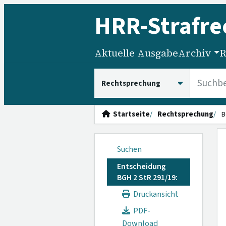
HRR
-Strafre
Aktuelle Ausgabe
Archiv
R
HRRS durchsuchen
Startseite
Rechtsprechung
B
Suchen
Entscheidung
BGH 2 StR 291/19:
Druckansicht
PDF-
Download