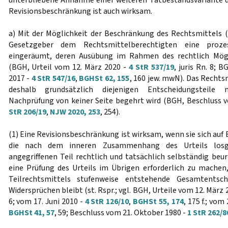
unterbliebene Annahme einer weiteren Tatbestandsvariante 
Revisionsbeschränkung ist auch wirksam.
a) Mit der Möglichkeit der Beschränkung des Rechtsmittels 
Gesetzgeber dem Rechtsmittelberechtigten eine proze
eingeräumt, deren Ausübung im Rahmen des rechtlich Mögl
(BGH, Urteil vom 12. März 2020 -
4 StR 537/19
, juris Rn. 8; 
2017 -
4 StR 547/16
,
BGHSt 62, 155
, 160 jew. mwN). Das Rechts
deshalb grundsätzlich diejenigen Entscheidungsteile 
Nachprüfung von keiner Seite begehrt wird (BGH, Beschluss 
StR 206/19
,
NJW 2020, 253
, 254).
(1) Eine Revisionsbeschränkung ist wirksam, wenn sie sich au
die nach dem inneren Zusammenhang des Urteils losg
angegriffenen Teil rechtlich und tatsächlich selbständig beu
eine Prüfung des Urteils im Übrigen erforderlich zu machen
Teilrechtsmittels stufenweise entstehende Gesamtentsc
Widersprüchen bleibt (st. Rspr.; vgl. BGH, Urteile vom 12. März 
6; vom 17. Juni 2010 -
4 StR 126/10
,
BGHSt 55, 174
, 175 f.; vom
BGHSt 41, 57
, 59; Beschluss vom 21. Oktober 1980 -
1 StR 262/8