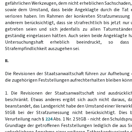
gefährlichen Werkzeugen, dem nicht erheblichen Sachschaden, 
sowie dem Umstand, dass beide Angeklagte durch die Tat 
verloren haben. Im Rahmen der konkreten Strafzumessung 
anderem berücksichtigt, dass sie strafrechtlich bis jetzt nur
getreten seien und sich jedenfalls zu allen Tatumstände
geständig eingelassen hätten. Auch seien beide Angeklagte ha
Untersuchungshaft erheblich beeindruckt, so da
Strafempfindlichkeit auszugehen sei.
II.
Die Revisionen der Staatsanwaltschaft führen zur Aufhebung 
die zugehörigen Feststellungen aufrechterhalten bleiben könn
1. Die Revisionen der Staatsanwaltschaft sind ausdrücklic
beschränkt. Etwas anderes ergibt sich auch nicht daraus, d
beanstandet, das Landgericht habe den Umstand einer Verwirk
StGB bei der Strafzumessung nicht berücksichtigt. Dies be
Verurteilung nach §
224
Abs. 1 Nr. 2 StGB - nicht den Schuldspr
Grundlage der getroffenen Feststellungen lediglich die aus S