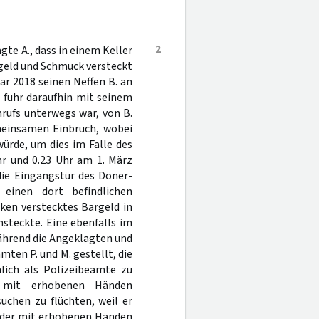
2
gte A., dass in einem Keller
geld und Schmuck versteckt
uar 2018 seinen Neffen B. an
. fuhr daraufhin mit seinem
rufs unterwegs war, von B.
meinsamen Einbruch, wobei
würde, um dies im Falle des
hr und 0.23 Uhr am 1. März
die Eingangstür des Döner-
einen dort befindlichen
ken verstecktes Bargeld in
nsteckte. Eine ebenfalls im
ährend die Angeklagten und
mten P. und M. gestellt, die
lich als Polizeibeamte zu
, mit erhobenen Händen
uchen zu flüchten, weil er
ander mit erhobenen Händen