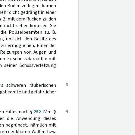
 den Boden zu legen, kamen
mehr dicht gedrängt in einer
ss B. mit dem Rücken zu den
n nicht sehen konnten. Sie
die Polizeibeamten zu. B.
in, um sich den Besitz des
 zu ermöglichen. Einer der
e Reizungen von Augen und
n. Er schoss daraufhin mit
n seiner Schussverletzung
3
s schweren räuberischen
ungsbeamte und gefährlicher
4
en Falles nach §
252
i.V.m. §
r die Anwendung dieses
en begründet, nämlich mit
eren denkbaren Waffen bzw.