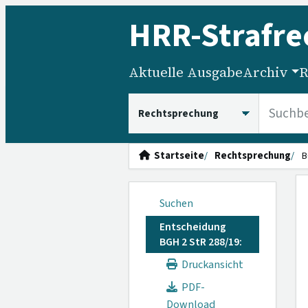
HRR
-Strafre
Aktuelle Ausgabe
Archiv
R
HRRS durchsuchen
Startseite
Rechtsprechung
B
Suchen
Entscheidung
BGH 2 StR 288/19:
Druckansicht
PDF-
Download