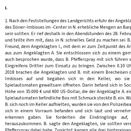
I.
1. Nach den Feststellungen des Landgerichts erfuhr der Angekla
des Döner-Imbisses im -Center in N. erhebliche Mengen an Bar
sein sollten. Er rief deshalb in den Abendstunden des 28. Febr
und teilte ihm mit, dass in N. schnelles Geld zu machen sei. B
Freund, dem Angeklagten I., mit dem er zum Zeitpunkt des An
aus zum Angeklagten A. Sie entschlossen sich zu einem ge
auch besprochen wurde, dass B. Pfefferspray mit sich führen 
Eingreifens Dritter zum Einsatz zu bringen. Zwischen 0.10 U
2018 brachen die Angeklagten und B. mit einem Brecheisen 
Imbisses auf und begaben sich in den Keller, wo sie 
Spielautomaten gewaltsam öffneten. Darin befand sich in Soc
Höhe von 35.000 € und 400 US-Dollar, die der Angeklagte A. ei
Spielautomaten befindliche Box mit Schmuck steckte B. ein. W
B. sich noch im Keller aufhielten, wurden sie von den Polizeibea
sich in einem Vorraum befanden und sich laut und vernehm
erkennen gaben. Sie forderten die Eindringlinge auf
herauszukommen. B. sagte den Angeklagten, sie sollten vers
Pfefferspray dabei habe. Zunächst kamen alle drei hinterein