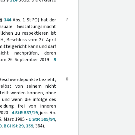
des §
224
StGB. Die erklärte
7
(§
344
Abs. 1 StPO) hat der
ssuale Gestaltungsmacht
ichen zu respektieren ist
BGH, Beschluss vom 27. April
mittelgericht kann und darf
nicht nachprüfen, deren
vom 26. September 2019 -
5
8
f Beschwerdepunkte bezieht,
elöst von seinem nicht
rteilt werden können, ohne
, und wenn die infolge des
heidung frei von inneren
2020 -
4 StR 537/19
, juris Rn.
 2. März 1995 -
1 StR 595/94
,
0
,
BGHSt 29, 359
, 364).