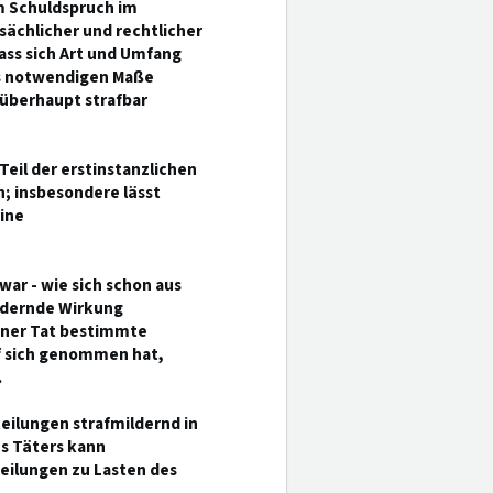
m Schuldspruch im
ächlicher und rechtlicher
dass sich Art und Umfang
hs notwendigen Maße
 überhaupt strafbar
Teil der erstinstanzlichen
; insbesondere lässt
ine
war - wie sich schon aus
ildernde Wirkung
einer Tat bestimmte
uf sich genommen hat,
.
teilungen strafmildernd in
es Täters kann
eilungen zu Lasten des