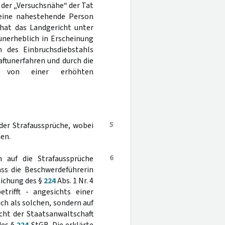
der „Versuchsnähe“ der Tat
eine nahestehende Person
hat das Landgericht unter
 unerheblich in Erscheinung
n des Einbruchsdiebstahls
ftunerfahren und durch die
ss von einer erhöhten
5
der Strafaussprüche, wobei
en.
6
h auf die Strafaussprüche
ass die Beschwerdeführerin
lichung des §
224
Abs. 1 Nr. 4
trifft - angesichts einer
uch als solchen, sondern auf
icht der Staatsanwaltschaft