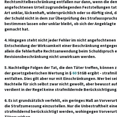
Rechtsmittelbeschränkung entfallen nur dann, wenn die de
angefochtenen Urteil zugrundeliegenden Feststellungen tats
Art unklar, lückenhaft, widersprüchlich oder so dürftig sind, 
der Schuld nicht in dem zur Überprüfung des Strafausspruc
bestimmen lassen oder unklar bleibt, ob sich der Angeklagte
gemacht hat.
4. Hingegen steht nicht jeder Fehler im nicht angefochtenen 
Entscheidung der Wirksamkeit einer Beschränkung entgegen
allein die fehlerhafte Rechtsanwendung beim Schuldspruch e
Revisionsbeschränkung nicht unwirksam werden.
5. Nachteilige Folgen der Tat, die den Täter treffen, können z
der gesetzgeberischen Wertung in §
60
StGB ergibt - strafm
entfalten. Dies gilt aber nur mit Einschränkungen. Wer bei s
Nachteile für sich selbst zwar nicht gewollt, aber bewusst a
verdient in der Regel keine strafmildernde Berücksichtigung
6. Es ist grundsätzlich verfehlt, ein geringes Maß an Vorverur
die Strafzumessung einzustellen. Nur die Unbestraftheit ein
strafmildernd berücksichtigt werden, wohingegen Vorverurt