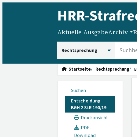
HRR
-Strafre
Aktuelle Ausgabe
Archiv
R
HRRS durchsuchen
Startseite
Rechtsprechung
B
Suchen
Entscheidung
BGH 2 StR 190/19:
Druckansicht
PDF-
Download