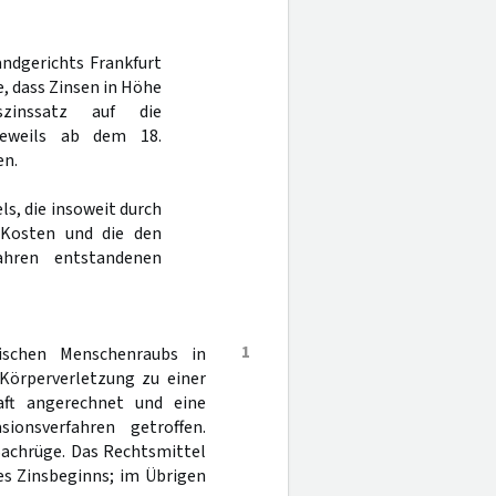
andgerichts Frankfurt
, dass Zinsen in Höhe
zinssatz auf die
 jeweils ab dem 18.
en.
s, die insoweit durch
 Kosten und die den
ahren entstandenen
1
ischen Menschenraubs in
Körperverletzung zu einer
haft angerechnet und eine
ionsverfahren getroffen.
Sachrüge. Das Rechtsmittel
es Zinsbeginns; im Übrigen