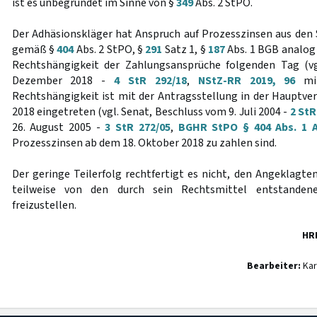
ist es unbegründet im Sinne von §
349
Abs. 2 StPO.
Der Adhäsionskläger hat Anspruch auf Prozesszinsen aus de
gemäß §
404
Abs. 2 StPO, §
291
Satz 1, §
187
Abs. 1 BGB analog 
Rechtshängigkeit der Zahlungsansprüche folgenden Tag (v
Dezember 2018 -
4 StR 292/18
,
NStZ-RR 2019, 96
mit
Rechtshängigkeit ist mit der Antragsstellung in der Hauptv
2018 eingetreten (vgl. Senat, Beschluss vom 9. Juli 2004 -
2 StR
26. August 2005 -
3 StR 272/05
,
BGHR StPO § 404 Abs. 1 A
Prozesszinsen ab dem 18. Oktober 2018 zu zahlen sind.
Der geringe Teilerfolg rechtfertigt es nicht, den Angeklag
teilweise von den durch sein Rechtsmittel entstande
freizustellen.
HR
Bearbeiter:
Kar