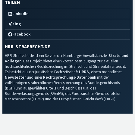
TEILEN
LinkedIn
Xing
Facebook
HRR-STRAFRECHT.DE
HRR-Strafrecht.de ist ein Service der Hamburger Anwaltskanzlei
Strate und
Kollegen
. Das Projekt bietet einen kostenlosen Zugang zur aktuellen
höchstrichterlichen Rechtsprechung im Strafrecht und Strafverfahrensrecht.
Es besteht aus der juristischen Fachzeitschrift
HRRS
, einem monatlichen
Newsletter
und einer
Rechtsprechungs-Datenbank
mit der
vollständigen strafrechtlichen Rechtsprechung des Bundesgerichtshofs
(BGH) und ausgewählter Urteile und Beschlüsse u.a. des
Bundesverfassungsgerichts (BVerfG), des Europäischen Gerichtshofs für
Menschenrechte (EGMR) und des Europäischen Gerichtshofs (EuGH).
Impressum
·
Datenschutz