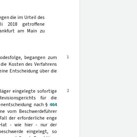
gen die im Urteil des
i 2018 getroffene
rankfurt am Main zu
1
Todesfolge, begangen zum
 die Kosten des Verfahrens
eine Entscheidung über die
2
läger eingelegte sofortige
visionsgerichts für die
tenentscheidung nach §
464
ine vom Beschwerdeführer
all der erforderliche enge
at - wie hier - nur der
eschwerde eingelegt, so