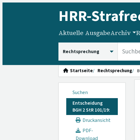
HRR
-Strafre
Aktuelle Ausgabe
Archiv
R
HRRS durchsuchen
Startseite
Rechtsprechung
B
Suchen
Entscheidung
BGH 2 StR 101/19:
Druckansicht
PDF-
Download