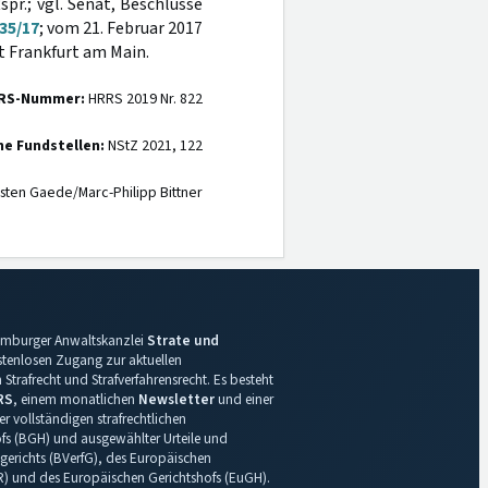
pr.; vgl. Senat, Beschlüsse
535/17
; vom 21. Februar 2017
ht Frankfurt am Main.
RS-Nummer:
HRRS 2019 Nr. 822
ne Fundstellen:
NStZ 2021, 122
sten Gaede/Marc-Philipp Bittner
 Hamburger Anwaltskanzlei
Strate und
ostenlosen Zugang zur aktuellen
Strafrecht und Strafverfahrensrecht. Es besteht
RS
, einem monatlichen
Newsletter
und einer
r vollständigen strafrechtlichen
s (BGH) und ausgewählter Urteile und
gerichts (BVerfG), des Europäischen
R) und des Europäischen Gerichtshofs (EuGH).