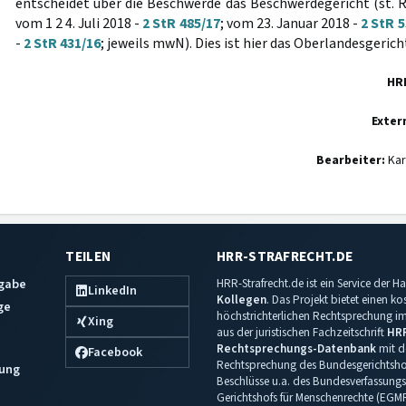
entscheidet über die Beschwerde das Beschwerdegericht (st. Rs
vom 1 2 4. Juli 2018 -
2 StR 485/17
; vom 23. Januar 2018 -
2 StR 
-
2 StR 431/16
; jeweils mwN). Dies ist hier das Oberlandesgeric
HR
Exter
Bearbeiter:
Kar
TEILEN
HRR-STRAFRECHT.DE
sgabe
HRR-Strafrecht.de ist ein Service der
LinkedIn
Kollegen
. Das Projekt bietet einen k
ge
höchstrichterlichen Rechtsprechung im 
Xing
aus der juristischen Fachzeitschrift
HR
Rechtsprechungs-Datenbank
mit de
Facebook
Rechtsprechung des Bundesgerichtshof
ung
Beschlüsse u.a. des Bundesverfassungs
Gerichtshofs für Menschenrechte (EGM