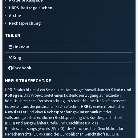
Aktuelle Ausgabe
HRRS-Beiträge suchen
Archiv
Rechtsprechung
TEILEN
LinkedIn
Xing
Facebook
HRR-STRAFRECHT.DE
HRR-Strafrecht.de ist ein Service der Hamburger Anwaltskanzlei
Strate und
Kollegen
. Das Projekt bietet einen kostenlosen Zugang zur aktuellen
höchstrichterlichen Rechtsprechung im Strafrecht und Strafverfahrensrecht.
Es besteht aus der juristischen Fachzeitschrift
HRRS
, einem monatlichen
Newsletter
und einer
Rechtsprechungs-Datenbank
mit der
vollständigen strafrechtlichen Rechtsprechung des Bundesgerichtshofs
(BGH) und ausgewählter Urteile und Beschlüsse u.a. des
Bundesverfassungsgerichts (BVerfG), des Europäischen Gerichtshofs für
Menschenrechte (EGMR) und des Europäischen Gerichtshofs (EuGH).