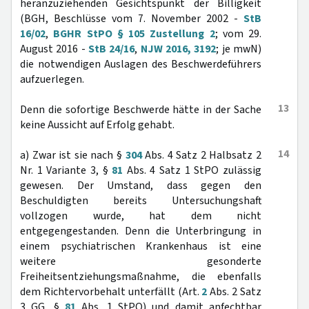
heranzuziehenden Gesichtspunkt der Billigkeit
(BGH, Beschlüsse vom 7. November 2002 -
StB
16/02
,
BGHR StPO § 105 Zustellung 2
; vom 29.
August 2016 -
StB 24/16
,
NJW 2016, 3192
; je mwN)
die notwendigen Auslagen des Beschwerdeführers
aufzuerlegen.
13
Denn die sofortige Beschwerde hätte in der Sache
keine Aussicht auf Erfolg gehabt.
14
a) Zwar ist sie nach §
304
Abs. 4 Satz 2 Halbsatz 2
Nr. 1 Variante 3, §
81
Abs. 4 Satz 1 StPO zulässig
gewesen. Der Umstand, dass gegen den
Beschuldigten bereits Untersuchungshaft
vollzogen wurde, hat dem nicht
entgegengestanden. Denn die Unterbringung in
einem psychiatrischen Krankenhaus ist eine
weitere gesonderte
Freiheitsentziehungsmaßnahme, die ebenfalls
dem Richtervorbehalt unterfällt (Art.
2
Abs. 2 Satz
3 GG, §
81
Abs. 1 StPO) und damit anfechtbar