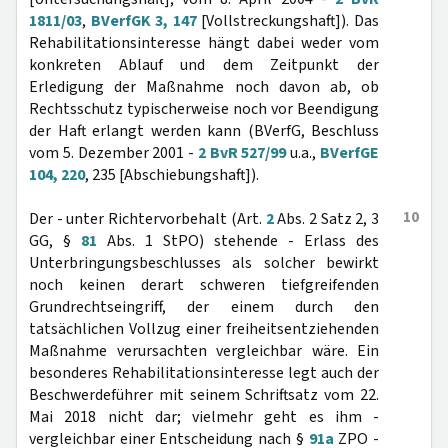
1811/03
,
BVerfGK 3, 147
[Vollstreckungshaft]). Das
Rehabilitationsinteresse hängt dabei weder vom
konkreten Ablauf und dem Zeitpunkt der
Erledigung der Maßnahme noch davon ab, ob
Rechtsschutz typischerweise noch vor Beendigung
der Haft erlangt werden kann (BVerfG, Beschluss
vom 5. Dezember 2001 -
2 BvR 527/99
u.a.,
BVerfGE
104, 220
, 235 [Abschiebungshaft]).
10
Der - unter Richtervorbehalt (Art.
2
Abs. 2 Satz 2, 3
GG, §
81
Abs. 1 StPO) stehende - Erlass des
Unterbringungsbeschlusses als solcher bewirkt
noch keinen derart schweren tiefgreifenden
Grundrechtseingriff, der einem durch den
tatsächlichen Vollzug einer freiheitsentziehenden
Maßnahme verursachten vergleichbar wäre. Ein
besonderes Rehabilitationsinteresse legt auch der
Beschwerdeführer mit seinem Schriftsatz vom 22.
Mai 2018 nicht dar; vielmehr geht es ihm -
vergleichbar einer Entscheidung nach §
91a
ZPO -