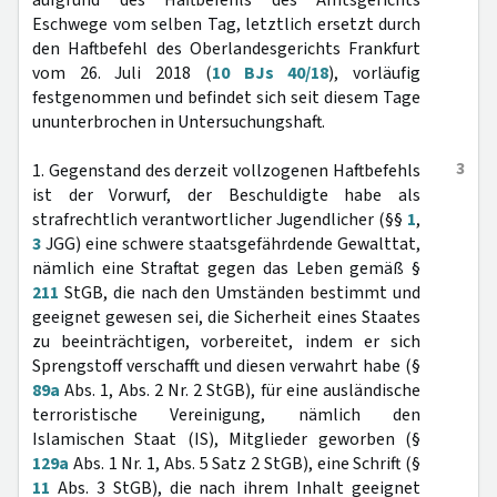
aufgrund des Haftbefehls des Amtsgerichts
Eschwege vom selben Tag, letztlich ersetzt durch
den Haftbefehl des Oberlandesgerichts Frankfurt
vom 26. Juli 2018 (
10 BJs 40/18
), vorläufig
festgenommen und befindet sich seit diesem Tage
ununterbrochen in Untersuchungshaft.
3
1. Gegenstand des derzeit vollzogenen Haftbefehls
ist der Vorwurf, der Beschuldigte habe als
strafrechtlich verantwortlicher Jugendlicher (§§
1
,
3
JGG) eine schwere staatsgefährdende Gewalttat,
nämlich eine Straftat gegen das Leben gemäß §
211
StGB, die nach den Umständen bestimmt und
geeignet gewesen sei, die Sicherheit eines Staates
zu beeinträchtigen, vorbereitet, indem er sich
Sprengstoff verschafft und diesen verwahrt habe (§
89a
Abs. 1, Abs. 2 Nr. 2 StGB), für eine ausländische
terroristische Vereinigung, nämlich den
Islamischen Staat (IS), Mitglieder geworben (§
129a
Abs. 1 Nr. 1, Abs. 5 Satz 2 StGB), eine Schrift (§
11
Abs. 3 StGB), die nach ihrem Inhalt geeignet