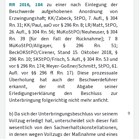
RR 2016, 184
zu einer nach Einlegung der
Beschwerde aufgehobenen Anordnung von
Erzwingungshaft; KK/Zabeck, StPO, 7. Aufl., § 304
Rn. 31; KK/Paul, aaO vor § 296 Rn. 8; LR/Matt, StPO,
26. Aufl., § 304 Rn. 56; MüKoStPO/Neuheuser, § 304
Rn. 39 [für den Fall der Rücknahme]; 7 8
MüKoStPO/Allgayer, § 296 Rn. 51;
BeckOKStPO/Cirener, Stand 15. Oktober 2018, §
296 Rn. 10; SKStPO/Frisch, 5. Aufl., § 304 Rn. 53 und
vor § 296 Rn. 174; Meyer-Goßner/Schmitt, StPO, 61.
Aufl. vor §§ 296 ff. Rn. 17). Diese prozessuale
Überholung hat auch der Beschwerdeführer
erkannt, der mit Abgabe seiner
Erledigungserklärung den Beschluss zur
Unterbringung folgerichtig nicht mehr anficht.
9
b) Da sich der Unterbringungsbeschluss vor seinem
Vollzug erledigt hat, unterscheidet sich dieser Fall
wesentlich von den Sachverhaltskonstellationen,
in denen wegen Vollzugs der Maßnahme und eines