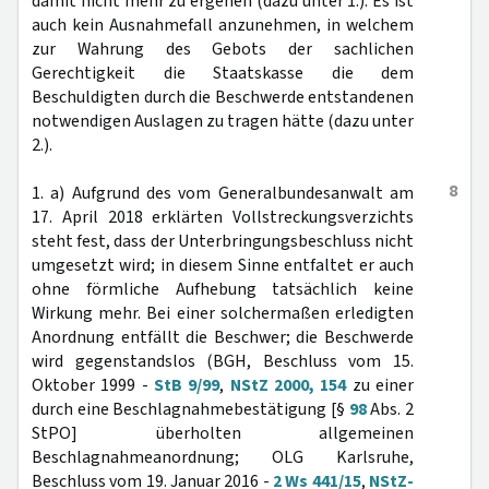
damit nicht mehr zu ergehen (dazu unter 1.). Es ist
auch kein Ausnahmefall anzunehmen, in welchem
zur Wahrung des Gebots der sachlichen
Gerechtigkeit die Staatskasse die dem
Beschuldigten durch die Beschwerde entstandenen
notwendigen Auslagen zu tragen hätte (dazu unter
2.).
8
1. a) Aufgrund des vom Generalbundesanwalt am
17. April 2018 erklärten Vollstreckungsverzichts
steht fest, dass der Unterbringungsbeschluss nicht
umgesetzt wird; in diesem Sinne entfaltet er auch
ohne förmliche Aufhebung tatsächlich keine
Wirkung mehr. Bei einer solchermaßen erledigten
Anordnung entfällt die Beschwer; die Beschwerde
wird gegenstandslos (BGH, Beschluss vom 15.
Oktober 1999 -
StB 9/99
,
NStZ 2000, 154
zu einer
durch eine Beschlagnahmebestätigung [§
98
Abs. 2
StPO] überholten allgemeinen
Beschlagnahmeanordnung; OLG Karlsruhe,
Beschluss vom 19. Januar 2016 -
2 Ws 441/15
,
NStZ-