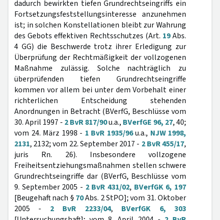
dadurch bewirkten tiefen Grundrechtseingriffs ein
Fortsetzungsfeststellungsinteresse anzunehmen
ist; in solchen Konstellationen bleibt zur Wahrung
des Gebots effektiven Rechtsschutzes (Art.
19
Abs.
4 GG) die Beschwerde trotz ihrer Erledigung zur
Überprüfung der Rechtmäßigkeit der vollzogenen
Maßnahme zulässig. Solche nachträglich zu
überprüfenden tiefen Grundrechtseingriffe
kommen vor allem bei unter dem Vorbehalt einer
richterlichen Entscheidung stehenden
Anordnungen in Betracht (BVerfG, Beschlüsse vom
30. April 1997 -
2 BvR 817/90
u.a.,
BVerfGE 96, 27
, 40;
vom 24. März 1998 -
1 BvR 1935/96
u.a.,
NJW 1998,
2131
, 2132; vom 22. September 2017 -
2 BvR 455/17
,
juris Rn. 26). Insbesondere vollzogene
Freiheitsentziehungsmaßnahmen stellen schwere
Grundrechtseingriffe dar (BVerfG, Beschlüsse vom
9. September 2005 -
2 BvR 431/02
,
BVerfGK 6, 197
[Beugehaft nach §
70
Abs. 2 StPO]; vom 31. Oktober
2005 -
2 BvR 2233/04
,
BVerfGK 6, 303
[Untersuchungshaft]; vom 8. April 2004 -
2 BvR