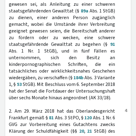
gewesen sei, als Anleitung zu einer schweren
staatsgefährdenden Gewalttat (§
89a
Abs. 1 StGB)
zu dienen, einer anderen Person zugänglich
gemacht, wobei die Umstände ihrer Verbreitung
geeignet gewesen seien, die Bereitschaft anderer
zu fördern oder zu wecken, eine schwere
staatsgefährdende Gewalttat zu begehen (§
91
Abs. 1 Nr. 1 StGB), und in fünf Fällen es
unternommen, sich den Besitz an
kinderpornographischen Schriften, die ein
tatsächliches oder wirklichkeitsnahes Geschehen
wiedergäben, zu verschaffen (§
184b
Abs. 3 Variante
1, §
53
StGB). Mit Beschluss vom 6. September 2018
hat der Senat die Fortdauer der Untersuchungshaft
über sechs Monate hinaus angeordnet (AK 33/18).
4
2. Am 29. März 2018 hat das Oberlandesgericht
Frankfurt gemäß §
81
Abs. 3 StPO, §
120
Abs. 1 Nr. 6
GVG zur Vorbereitung eines Gutachtens zwecks
Klärung der Schuldfähigkeit (§§
20
,
21
StGB) des