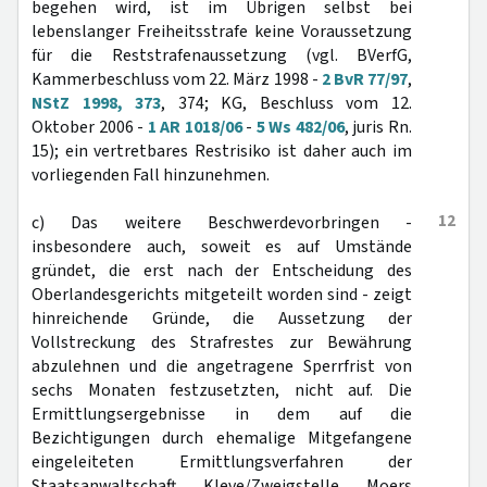
begehen wird, ist im Übrigen selbst bei
lebenslanger Freiheitsstrafe keine Voraussetzung
für die Reststrafenaussetzung (vgl. BVerfG,
Kammerbeschluss vom 22. März 1998 -
2 BvR 77/97
,
NStZ 1998, 373
, 374; KG, Beschluss vom 12.
Oktober 2006 -
1 AR 1018/06
-
5 Ws 482/06
, juris Rn.
15); ein vertretbares Restrisiko ist daher auch im
vorliegenden Fall hinzunehmen.
12
c) Das weitere Beschwerdevorbringen -
insbesondere auch, soweit es auf Umstände
gründet, die erst nach der Entscheidung des
Oberlandesgerichts mitgeteilt worden sind - zeigt
hinreichende Gründe, die Aussetzung der
Vollstreckung des Strafrestes zur Bewährung
abzulehnen und die angetragene Sperrfrist von
sechs Monaten festzusetzten, nicht auf. Die
Ermittlungsergebnisse in dem auf die
Bezichtigungen durch ehemalige Mitgefangene
eingeleiteten Ermittlungsverfahren der
Staatsanwaltschaft Kleve/Zweigstelle Moers