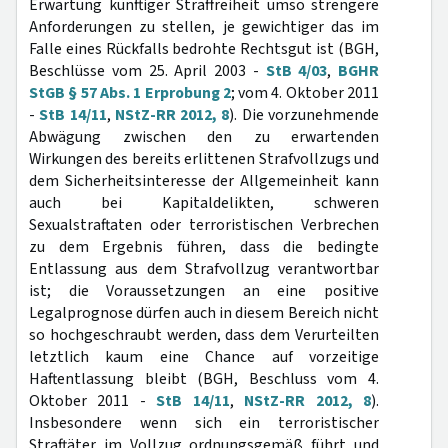
Erwartung künftiger Straffreiheit umso strengere
Anforderungen zu stellen, je gewichtiger das im
Falle eines Rückfalls bedrohte Rechtsgut ist (BGH,
Beschlüsse vom 25. April 2003 -
StB 4/03
,
BGHR
StGB § 57 Abs. 1 Erprobung 2
; vom 4. Oktober 2011
-
StB 14/11
,
NStZ-RR 2012, 8
). Die vorzunehmende
Abwägung zwischen den zu erwartenden
Wirkungen des bereits erlittenen Strafvollzugs und
dem Sicherheitsinteresse der Allgemeinheit kann
auch bei Kapitaldelikten, schweren
Sexualstraftaten oder terroristischen Verbrechen
zu dem Ergebnis führen, dass die bedingte
Entlassung aus dem Strafvollzug verantwortbar
ist; die Voraussetzungen an eine positive
Legalprognose dürfen auch in diesem Bereich nicht
so hochgeschraubt werden, dass dem Verurteilten
letztlich kaum eine Chance auf vorzeitige
Haftentlassung bleibt (BGH, Beschluss vom 4.
Oktober 2011 -
StB 14/11
,
NStZ-RR 2012, 8
).
Insbesondere wenn sich ein terroristischer
Straftäter im Vollzug ordnungsgemäß führt und