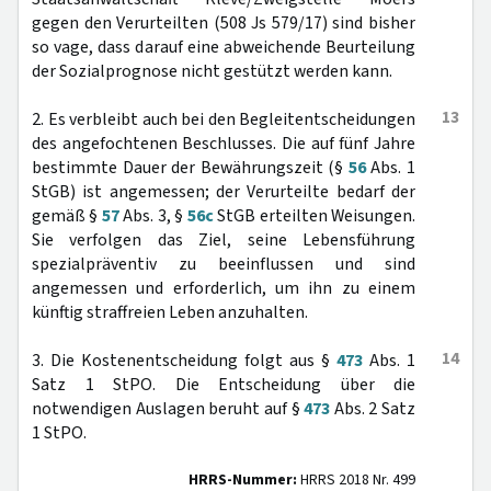
gegen den Verurteilten (508 Js 579/17) sind bisher
so vage, dass darauf eine abweichende Beurteilung
der Sozialprognose nicht gestützt werden kann.
13
2. Es verbleibt auch bei den Begleitentscheidungen
des angefochtenen Beschlusses. Die auf fünf Jahre
bestimmte Dauer der Bewährungszeit (§
56
Abs. 1
StGB) ist angemessen; der Verurteilte bedarf der
gemäß §
57
Abs. 3, §
56c
StGB erteilten Weisungen.
Sie verfolgen das Ziel, seine Lebensführung
spezialpräventiv zu beeinflussen und sind
angemessen und erforderlich, um ihn zu einem
künftig straffreien Leben anzuhalten.
14
3. Die Kostenentscheidung folgt aus §
473
Abs. 1
Satz 1 StPO. Die Entscheidung über die
notwendigen Auslagen beruht auf §
473
Abs. 2 Satz
1 StPO.
HRRS-Nummer:
HRRS 2018 Nr. 499