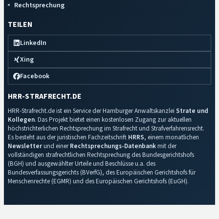
Rechtsprechung
TEILEN
LinkedIn
Xing
Facebook
HRR-STRAFRECHT.DE
HRR-Strafrecht.de ist ein Service der Hamburger Anwaltskanzlei
Strate und
Kollegen
. Das Projekt bietet einen kostenlosen Zugang zur aktuellen
höchstrichterlichen Rechtsprechung im Strafrecht und Strafverfahrensrecht.
Es besteht aus der juristischen Fachzeitschrift
HRRS
, einem monatlichen
Newsletter
und einer
Rechtsprechungs-Datenbank
mit der
vollständigen strafrechtlichen Rechtsprechung des Bundesgerichtshofs
(BGH) und ausgewählter Urteile und Beschlüsse u.a. des
Bundesverfassungsgerichts (BVerfG), des Europäischen Gerichtshofs für
Menschenrechte (EGMR) und des Europäischen Gerichtshofs (EuGH).
Impressum
·
Datenschutz