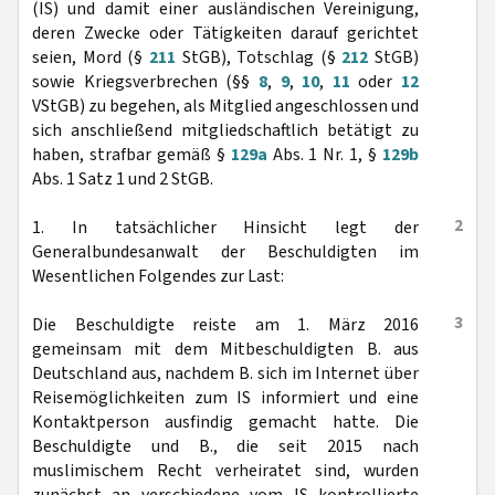
(IS) und damit einer ausländischen Vereinigung,
deren Zwecke oder Tätigkeiten darauf gerichtet
seien, Mord (§
211
StGB), Totschlag (§
212
StGB)
sowie Kriegsverbrechen (§§
8
,
9
,
10
,
11
oder
12
VStGB) zu begehen, als Mitglied angeschlossen und
sich anschließend mitgliedschaftlich betätigt zu
haben, strafbar gemäß §
129a
Abs. 1 Nr. 1, §
129b
Abs. 1 Satz 1 und 2 StGB.
2
1. In tatsächlicher Hinsicht legt der
Generalbundesanwalt der Beschuldigten im
Wesentlichen Folgendes zur Last:
3
Die Beschuldigte reiste am 1. März 2016
gemeinsam mit dem Mitbeschuldigten B. aus
Deutschland aus, nachdem B. sich im Internet über
Reisemöglichkeiten zum IS informiert und eine
Kontaktperson ausfindig gemacht hatte. Die
Beschuldigte und B., die seit 2015 nach
muslimischem Recht verheiratet sind, wurden