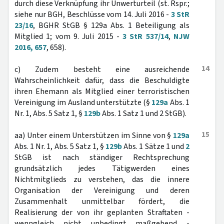
durch diese Verknüpfung ihr Unwerturteil (st. Rspr.;
siehe nur BGH, Beschlüsse vom 14. Juli 2016 -
3 StR
23/16
, BGHR StGB § 129a Abs. 1 Beteiligung als
Mitglied 1; vom 9. Juli 2015 -
3 StR 537/14
,
NJW
2016, 657
, 658).
14
c) Zudem besteht eine ausreichende
Wahrscheinlichkeit dafür, dass die Beschuldigte
ihren Ehemann als Mitglied einer terroristischen
Vereinigung im Ausland unterstützte (§
129a
Abs. 1
Nr. 1, Abs. 5 Satz 1, §
129b
Abs. 1 Satz 1 und 2 StGB).
15
aa) Unter einem Unterstützen im Sinne von §
129a
Abs. 1 Nr. 1, Abs. 5 Satz 1, §
129b
Abs. 1 Sätze 1 und
2
StGB ist nach ständiger Rechtsprechung
grundsätzlich jedes Tätigwerden eines
Nichtmitglieds zu verstehen, das die innere
Organisation der Vereinigung und deren
Zusammenhalt unmittelbar fördert, die
Realisierung der von ihr geplanten Straftaten -
wenngleich nicht unbedingt maßgebend -