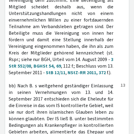
Vereinigung dem zustimmt. Eine Beteiligung als
Mitglied scheidet deshalb aus, wenn die
Unterstützungshandlungen nicht von einem
einvernehmlichen Willen zu einer fortdauernden
Teilnahme am Verbandsleben getragen sind. Der
Beteiligte muss die Vereinigung von innen her
fördern und damit eine Stellung innerhalb der
Vereinigung eingenommen haben, die ihn als zum
Kreis der Mitglieder gehörend kennzeichnet (st.
Rspr.; siehe nur BGH, Urteil vom 14. August 2009 -
3
StR 552/08
,
BGHSt 54, 69
, 112 f.; Beschluss vom 13.
September 2011 -
StB 12/11
,
NStZ-RR 2011, 372
f.).
13
bb) Nach B. s weitgehend geständiger Einlassung
in seinen Vernehmungen vom 13. und 14.
September 2017 entschieden sich die Eheleute für
die Einreise in das vom IS kontrollierte Gebiet, weil
sie nur dort ihren islamischen Glauben leben zu
können glaubten. Der IS ließ B. unter bestimmten
Bedingungen als Krankenpfleger in kontrollierten
Gebieten arbeiten, alimentierte das Ehepaar und