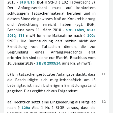
2015 -
StB 8/15
, BGHR StPO § 102 Tatverdacht 3).
Der Anfangsverdacht muss auf konkretem
schlüssigem Tatsachenmaterial beruhen und in
diesem Sinne ein gewisses Maß an Konkretisierung
und Verdichtung erreicht haben (vgl. BGH,
Beschluss vom 11. März 2010 -
StB 16/09
,
NStZ
2010, 711
mwN für eine Maßnahme nach §
100a
StPO). Die Durchsuchung darf mithin nicht der
Ermittlung von Tatsachen dienen, die zur
Begründung eines Anfangsverdachts erst
erforderlich sind (siehe nur BVerfG, Beschluss vom
10. Januar 2018 -
2 BvR 2993/14
, juris Rn. 24 mwN).
11
b) Ein tatsachengestützter Anfangsverdacht, dass
die Beschuldigte sich mitgliedschaftlich am IS
beteiligte, ist nach bisherigem Ermittlungsstand
gegeben. Dies ergibt sich aus Folgendem:
12
aa) Rechtlich setzt eine Eingliederung als Mitglied
nach §
129a
Abs. 1 Nr. 1 StGB voraus, dass die