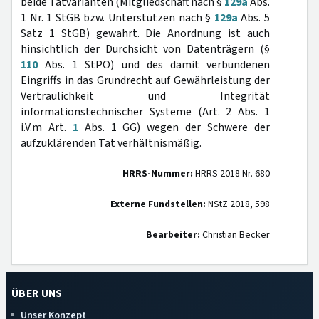
beide Tatvarianten (Mitgliedschaft nach §
129a
Abs.
1 Nr. 1 StGB bzw. Unterstützen nach §
129a
Abs. 5
Satz 1 StGB) gewahrt. Die Anordnung ist auch
hinsichtlich der Durchsicht von Datenträgern (§
110
Abs. 1 StPO) und des damit verbundenen
Eingriffs in das Grundrecht auf Gewährleistung der
Vertraulichkeit und Integrität
informationstechnischer Systeme (Art. 2 Abs. 1
i.V.m Art.
1
Abs. 1 GG) wegen der Schwere der
aufzuklärenden Tat verhältnismäßig.
HRRS-Nummer:
HRRS 2018 Nr. 680
Externe Fundstellen:
NStZ 2018, 598
Bearbeiter:
Christian Becker
ÜBER UNS
Unser Konzept