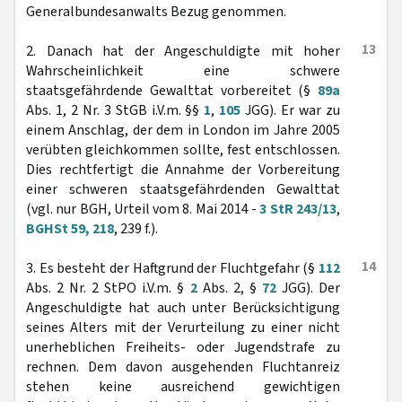
Generalbundesanwalts Bezug genommen.
13
2. Danach hat der Angeschuldigte mit hoher
Wahrscheinlichkeit eine schwere
staatsgefährdende Gewalttat vorbereitet (§
89a
Abs. 1, 2 Nr. 3 StGB i.V.m. §§
1
,
105
JGG). Er war zu
einem Anschlag, der dem in London im Jahre 2005
verübten gleichkommen sollte, fest entschlossen.
Dies rechtfertigt die Annahme der Vorbereitung
einer schweren staatsgefährdenden Gewalttat
(vgl. nur BGH, Urteil vom 8. Mai 2014 -
3 StR 243/13
,
BGHSt 59, 218
, 239 f.).
14
3. Es besteht der Haftgrund der Fluchtgefahr (§
112
Abs. 2 Nr. 2 StPO i.V.m. §
2
Abs. 2, §
72
JGG). Der
Angeschuldigte hat auch unter Berücksichtigung
seines Alters mit der Verurteilung zu einer nicht
unerheblichen Freiheits- oder Jugendstrafe zu
rechnen. Dem davon ausgehenden Fluchtanreiz
stehen keine ausreichend gewichtigen