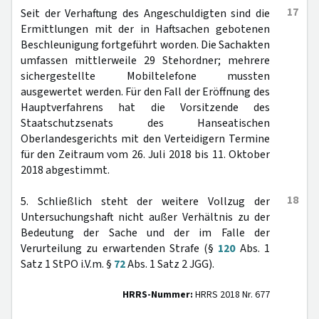
17
Seit der Verhaftung des Angeschuldigten sind die
Ermittlungen mit der in Haftsachen gebotenen
Beschleunigung fortgeführt worden. Die Sachakten
umfassen mittlerweile 29 Stehordner; mehrere
sichergestellte Mobiltelefone mussten
ausgewertet werden. Für den Fall der Eröffnung des
Hauptverfahrens hat die Vorsitzende des
Staatschutzsenats des Hanseatischen
Oberlandesgerichts mit den Verteidigern Termine
für den Zeitraum vom 26. Juli 2018 bis 11. Oktober
2018 abgestimmt.
18
5. Schließlich steht der weitere Vollzug der
Untersuchungshaft nicht außer Verhältnis zu der
Bedeutung der Sache und der im Falle der
Verurteilung zu erwartenden Strafe (§
120
Abs. 1
Satz 1 StPO i.V.m. §
72
Abs. 1 Satz 2 JGG).
HRRS-Nummer:
HRRS 2018 Nr. 677