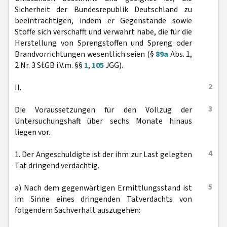
Sicherheit der Bundesrepublik Deutschland zu
beeinträchtigen, indem er Gegenstände sowie
Stoffe sich verschafft und verwahrt habe, die für die
Herstellung von Sprengstoffen und Spreng oder
Brandvorrichtungen wesentlich seien (§
89a
Abs. 1,
2 Nr. 3 StGB i.V.m. §§
1
,
105
JGG).
2
II.
3
Die Voraussetzungen für den Vollzug der
Untersuchungshaft über sechs Monate hinaus
liegen vor.
4
1. Der Angeschuldigte ist der ihm zur Last gelegten
Tat dringend verdächtig.
5
a) Nach dem gegenwärtigen Ermittlungsstand ist
im Sinne eines dringenden Tatverdachts von
folgendem Sachverhalt auszugehen: