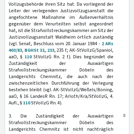
Vollzugsbehörde ihren Sitz hat. Da vorliegend der
Leiter der verlegenden Justizvollzugsanstalt die
angefochtene Maßnahme im Außenverhältnis
gegenüber dem Verurteilten selbst angeordnet
hat, ist die Strafvollstreckungskammer am Sitz der
Justizvollzugsanstalt Waldheim örtlich zuständig
(vgl. Senat, Beschluss vom 20. Januar 1984 -
2 ARs
403/83
,
BGHSt 32, 233
, 235 f.; AK-StVollzG/Spaniol,
aaO, §
110
StVollzG Rn. 2 f.). Dies begründet die
Zuständigkeit der Auswärtigen
Strafvollstreckungskammer Döbeln des
Landgerichts Chemnitz, die auch nach der
zwischenzeitlichen Durchführung der Verlegung
bestehen bleibt (vgl. AK-StVollzG/Weßels/Böning,
aaO, § 16 LandesR Rn. 17; Arloth/Krä/StVollzG, 4.
Aufl., §
110
StVollzG Rn. 4).
8
3. Die Zuständigkeit der Auswärtigen
Strafvollstreckungskammer Döbeln des
Landgerichts Chemnitz ist nicht nachträglich