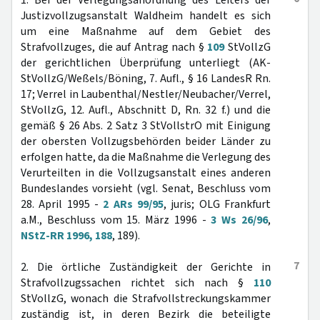
1. Bei der Verlegungsanordnung des Leiters der
Justizvollzugsanstalt Waldheim handelt es sich
um eine Maßnahme auf dem Gebiet des
Strafvollzuges, die auf Antrag nach §
109
StVollzG
der gerichtlichen Überprüfung unterliegt (AK-
StVollzG/Weßels/Böning, 7. Aufl., § 16 LandesR Rn.
17; Verrel in Laubenthal/Nestler/Neubacher/Verrel,
StVollzG, 12. Aufl., Abschnitt D, Rn. 32 f.) und die
gemäß § 26 Abs. 2 Satz 3 StVollstrO mit Einigung
der obersten Vollzugsbehörden beider Länder zu
erfolgen hatte, da die Maßnahme die Verlegung des
Verurteilten in die Vollzugsanstalt eines anderen
Bundeslandes vorsieht (vgl. Senat, Beschluss vom
28. April 1995 -
2 ARs 99/95
, juris; OLG Frankfurt
a.M., Beschluss vom 15. März 1996 -
3 Ws 26/96
,
NStZ-RR 1996, 188
, 189).
7
2. Die örtliche Zuständigkeit der Gerichte in
Strafvollzugssachen richtet sich nach §
110
StVollzG, wonach die Strafvollstreckungskammer
zuständig ist, in deren Bezirk die beteiligte