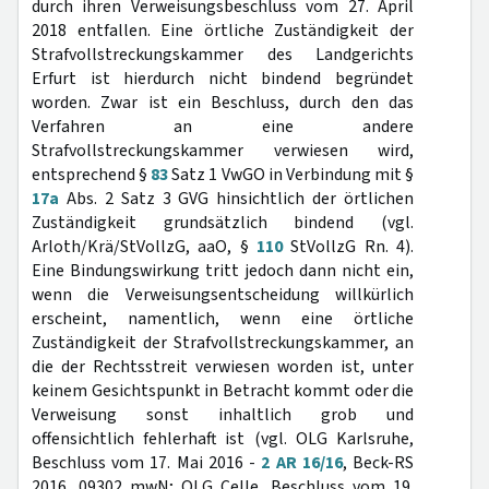
durch ihren Verweisungsbeschluss vom 27. April
2018 entfallen. Eine örtliche Zuständigkeit der
Strafvollstreckungskammer des Landgerichts
Erfurt ist hierdurch nicht bindend begründet
worden. Zwar ist ein Beschluss, durch den das
Verfahren an eine andere
Strafvollstreckungskammer verwiesen wird,
entsprechend §
83
Satz 1 VwGO in Verbindung mit §
17a
Abs. 2 Satz 3 GVG hinsichtlich der örtlichen
Zuständigkeit grundsätzlich bindend (vgl.
Arloth/Krä/StVollzG, aaO, §
110
StVollzG Rn. 4).
Eine Bindungswirkung tritt jedoch dann nicht ein,
wenn die Verweisungsentscheidung willkürlich
erscheint, namentlich, wenn eine örtliche
Zuständigkeit der Strafvollstreckungskammer, an
die der Rechtsstreit verwiesen worden ist, unter
keinem Gesichtspunkt in Betracht kommt oder die
Verweisung sonst inhaltlich grob und
offensichtlich fehlerhaft ist (vgl. OLG Karlsruhe,
Beschluss vom 17. Mai 2016 -
2 AR 16/16
, Beck-RS
2016, 09302 mwN; OLG Celle, Beschluss vom 19.