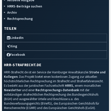
Aktuelle Ausgabe
HRRS-Beiträge suchen
Archiv
Rechtsprechung
TEILEN
LinkedIn
Xing
Facebook
HRR-STRAFRECHT.DE
HRR-Strafrecht.de ist ein Service der Hamburger Anwaltskanzlei
Strate und
Kollegen
. Das Projekt bietet einen kostenlosen Zugang zur aktuellen
höchstrichterlichen Rechtsprechung im Strafrecht und Strafverfahrensrecht.
Es besteht aus der juristischen Fachzeitschrift
HRRS
, einem monatlichen
Newsletter
und einer
Rechtsprechungs-Datenbank
mit der
vollständigen strafrechtlichen Rechtsprechung des Bundesgerichtshofs
(BGH) und ausgewählter Urteile und Beschlüsse u.a. des
Bundesverfassungsgerichts (BVerfG), des Europäischen Gerichtshofs für
Menschenrechte (EGMR) und des Europäischen Gerichtshofs (EuGH).