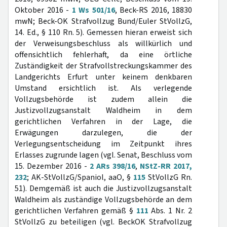
Oktober 2016 -
1 Ws 501/16
, Beck-RS 2016, 18830
mwN; Beck-OK Strafvollzug Bund/Euler StVollzG,
14. Ed., § 110 Rn. 5). Gemessen hieran erweist sich
der Verweisungsbeschluss als willkürlich und
offensichtlich fehlerhaft, da eine örtliche
Zuständigkeit der Strafvollstreckungskammer des
Landgerichts Erfurt unter keinem denkbaren
Umstand ersichtlich ist. Als verlegende
Vollzugsbehörde ist zudem allein die
Justizvollzugsanstalt Waldheim in dem
gerichtlichen Verfahren in der Lage, die
Erwägungen darzulegen, die der
Verlegungsentscheidung im Zeitpunkt ihres
Erlasses zugrunde lagen (vgl. Senat, Beschluss vom
15. Dezember 2016 -
2 ARs 398/16
,
NStZ-RR 2017,
232
; AK-StVollzG/Spaniol, aaO, §
115
StVollzG Rn.
51). Demgemäß ist auch die Justizvollzugsanstalt
Waldheim als zuständige Vollzugsbehörde an dem
gerichtlichen Verfahren gemäß §
111
Abs. 1 Nr. 2
StVollzG zu beteiligen (vgl. BeckOK Strafvollzug