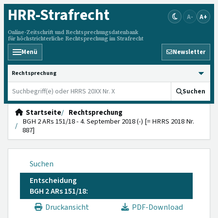
HRR
-Strafrecht
A-
A+
Online-Zeitschrift und Rechtsprechungsdatenbank
für höchstrichterliche Rechtsprechung im Strafrecht
Menü
Newsletter
HRRS durchsuchen
Suchen
Startseite
Rechtsprechung
BGH 2 ARs 151/18 - 4. September 2018 (-) [= HRRS 2018 Nr.
887]
Suchen
Entscheidung
BGH 2 ARs 151/18:
Druckansicht
PDF-Download