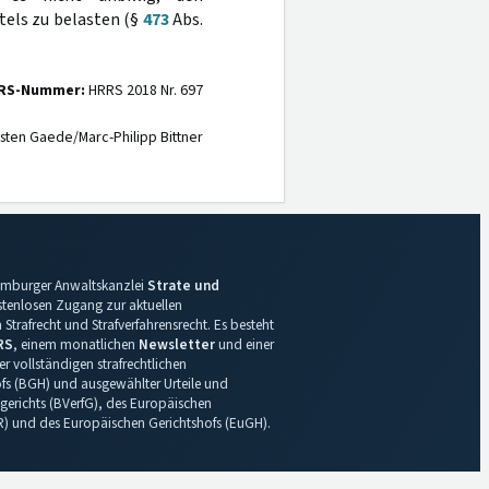
els zu belasten (§
473
Abs.
RS-Nummer:
HRRS 2018 Nr. 697
sten Gaede/Marc-Philipp Bittner
 Hamburger Anwaltskanzlei
Strate und
ostenlosen Zugang zur aktuellen
Strafrecht und Strafverfahrensrecht. Es besteht
RS
, einem monatlichen
Newsletter
und einer
r vollständigen strafrechtlichen
s (BGH) und ausgewählter Urteile und
gerichts (BVerfG), des Europäischen
R) und des Europäischen Gerichtshofs (EuGH).