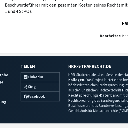
Beschwerdeführer mit den gesamten Kosten seines Rechtsmitt
1 und 4 StPO).
HR
Bearbeiter:
Kar
TEILEN
HRR-STRAFRECHT.DE
sgabe
HRR-Strafrecht.de ist ein Service der
LinkedIn
Kollegen
. Das Projekt bietet einen k
ge
höchstrichterlichen Rechtsprechung im 
Xing
aus der juristischen Fachzeitschrift
HR
Rechtsprechungs-Datenbank
mit de
Facebook
Rechtsprechung des Bundesgerichtshof
ung
Beschlüsse u.a. des Bundesverfassungs
Gerichtshofs für Menschenrechte (EGM