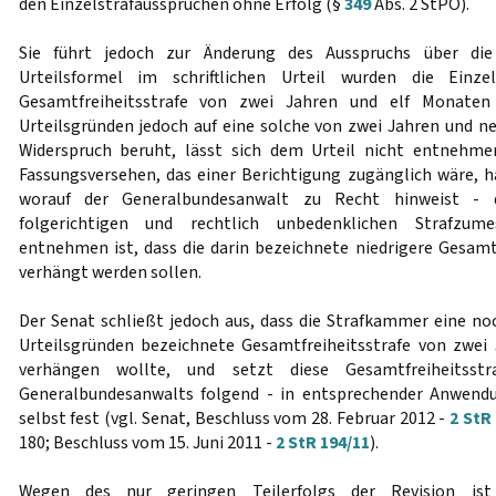
den Einzelstrafaussprüchen ohne Erfolg (§
349
Abs. 2 StPO).
Sie führt jedoch zur Änderung des Ausspruchs über die
Urteilsformel im schriftlichen Urteil wurden die Einzel
Gesamtfreiheitsstrafe von zwei Jahren und elf Monaten
Urteilsgründen jedoch auf eine solche von zwei Jahren und n
Widerspruch beruht, lässt sich dem Urteil nicht entnehmen
Fassungsversehen, das einer Berichtigung zugänglich wäre, ha
worauf der Generalbundesanwalt zu Recht hinweist -
folgerichtigen und rechtlich unbedenklichen Strafzum
entnehmen ist, dass die darin bezeichnete niedrigere Gesamtf
verhängt werden sollen.
Der Senat schließt jedoch aus, dass die Strafkammer eine noc
Urteilsgründen bezeichnete Gesamtfreiheitsstrafe von zwe
verhängen wollte, und setzt diese Gesamtfreiheitss
Generalbundesanwalts folgend - in entsprechender Anwend
selbst fest (vgl. Senat, Beschluss vom 28. Februar 2012 -
2 StR
180; Beschluss vom 15. Juni 2011 -
2 StR 194/11
).
Wegen des nur geringen Teilerfolgs der Revision ist