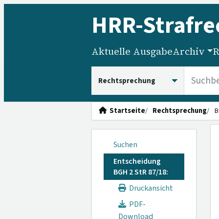
HRR
-Strafre
Aktuelle Ausgabe
Archiv
R
HRRS durchsuchen
Startseite
Rechtsprechung
B
Suchen
Entscheidung
BGH 2 StR 87/18:
Druckansicht
PDF-
Download