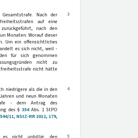
3
 Gesamtstrafe. Nach der
freiheitsstrafen auf eine
 zurückgeführt, nach den
eun Monaten. Worauf dieser
. Um ein offensichtliches
ndelt es sich nicht, weil -
 den für sich genommen
essungsgründen nicht zu
reiheitsstrafe nicht hätte
4
h niedrigere als die in den
i Jahren und neun Monaten
trafe - dem Antrag des
ung des §
354
Abs. 1 StPO
 544/11
,
NStZ-RR 2012, 179
,
5
 es nicht unbillig, den