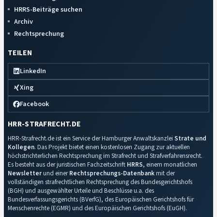
HRRS-Beiträge suchen
Archiv
Rechtsprechung
TEILEN
LinkedIn
Xing
Facebook
HRR-STRAFRECHT.DE
HRR-Strafrecht.de ist ein Service der Hamburger Anwaltskanzlei
Strate und
Kollegen
. Das Projekt bietet einen kostenlosen Zugang zur aktuellen
höchstrichterlichen Rechtsprechung im Strafrecht und Strafverfahrensrecht.
Es besteht aus der juristischen Fachzeitschrift
HRRS
, einem monatlichen
Newsletter
und einer
Rechtsprechungs-Datenbank
mit der
vollständigen strafrechtlichen Rechtsprechung des Bundesgerichtshofs
(BGH) und ausgewählter Urteile und Beschlüsse u.a. des
Bundesverfassungsgerichts (BVerfG), des Europäischen Gerichtshofs für
Menschenrechte (EGMR) und des Europäischen Gerichtshofs (EuGH).