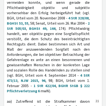
vermeiden konnte, und wenn gerade die
Pflichtwidrigkeit objektiv und subjektiv
vorhersehbar den Erfolg herbeigeführt hat (vgl.
BGH, Urteil vom 20. November 2008 -
4 StR 328/08
,
BGHSt 53, 55
, 58; Senat, Urteil vom 26. Mai 2004 -
2
StR 505/03
,
BGHSt 49, 166
, 174). Pflichtwidrig
handelt, wer objektiv gegen eine Sorgfaltspflicht
verstößt, die dem Schutz des beeinträchtigten
Rechtsguts dient. Dabei bestimmen sich Art und
Maß der anzuwendenden Sorgfalt nach den
Anforderungen, die bei objektiver Betrachtung der
Gefahrenlage ex ante an einen besonnenen und
gewissenhaften Menschen in der konkreten Lage
und sozialen Rolle des Handelnden zu stellen sind
(vgl. BGH, Urteil vom 4. September 2014 -
4 StR
473/13
,
NJW 2015, 96
, 98; BGH, Urteil vom 1.
Februar 2005 -
1 StR 422/04
,
BGHR StGB § 222
Pflichtverletzung 6
mwN).
21
aa) Zutreffend ist die Strafkammer davon