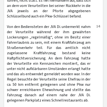
führen, nicht statt. Es fiel niemandem auf, dass sich
an dem vom Verurteilten bei seiner Rückkehr in die
JVA jeweils an der Pforte abgegebenen
Schlüsselbund auch ein Pkw-Schlüssel befand.
14
Von den Bediensteten der JVA Di. unbemerkt nahm
der Verurteilte während der ihm gewährten
Lockerungen „regelmäßig“, ohne im Besitz einer
Fahrerlaubnis zu sein, mit einem Kraftfahrzeug am
Straßenverkehr teil. Für das amtlich nicht
zugelassene Kraftfahrzeug bestand keine
Haftpflichtversicherung. An dem Fahrzeug hatte
der Verurteilte ein Kennzeichen montiert, das er
unter nicht aufklärbaren Umständen erlangt hatte
und das als entwendet gemeldet worden war. In der
Regel besuchte der Verurteilte seine Ehefrau in der
ca. 50 km entfernt gelegenen und ohne Pkw nur
schwer erreichbaren Ehewohnung und stellte das
Fahrzeug danach auf einem nahe der JVA Di.
gelegenen Parkplatz eines Schnellrestaurants ab.