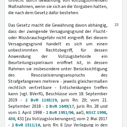
Unrecht durch Gewährung von vollzugsöffnenden
Maßnahmen, wenn sie sich an die Vorgaben halten,
die nach dem Gesetz dafür bestehen.
25
Das Gesetz macht die Gewährung davon abhängig,
dass der zwingende Versagungsgrund der Flucht-
oder Missbrauchsgefahr nicht eingreift. Bei diesem
Versagungsgrund handelt es sich um einen
unbestimmten Rechtsbegriff, für dessen
Anwendung der Vollzugsbehörde ein
Beurteilungsspielraum eröffnet ist, in dessen
Rahmen sie insbesondere unter Berücksichtigung
des Resozialisierungsanspruchs des
Strafgefangenen mehrere - jeweils gleichermaßen
rechtlich vertretbare - Entscheidungen treffen
kann (vgl. BVerfG, Beschlüsse vom 18. September
2019 -
2 BvR 1165/19
, juris Rn. 20; vom 21.
September 2018 -
2 BvR 1649/17
, juris Rn. 28 und
vom 1. April 1998 -
2 BvR 1951/96
, aaO,
NStZ 1998,
430
, 431 [zu Vollzugslockerungen]; vom 2. Mai 2017
-
2 BvR 1511/16
, juris Rn. 6 [zur Verlegung in den