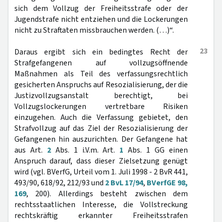
sich dem Vollzug der Freiheitsstrafe oder der
Jugendstrafe nicht entziehen und die Lockerungen
nicht zu Straftaten missbrauchen werden. (…)“.
23
Daraus ergibt sich ein bedingtes Recht der
Strafgefangenen auf vollzugsöffnende
Maßnahmen als Teil des verfassungsrechtlich
gesicherten Anspruchs auf Resozialisierung, der die
Justizvollzugsanstalt berechtigt, bei
Vollzugslockerungen vertretbare Risiken
einzugehen. Auch die Verfassung gebietet, den
Strafvollzug auf das Ziel der Resozialisierung der
Gefangenen hin auszurichten. Der Gefangene hat
aus Art.
2
Abs. 1 i.V.m. Art.
1
Abs. 1 GG einen
Anspruch darauf, dass dieser Zielsetzung genügt
wird (vgl. BVerfG, Urteil vom 1. Juli 1998 - 2 BvR 441,
493/90, 618/92, 212/93 und
2 BvL 17/94
,
BVerfGE 98,
169
, 200). Allerdings besteht zwischen dem
rechtsstaatlichen Interesse, die Vollstreckung
rechtskräftig erkannter Freiheitsstrafen