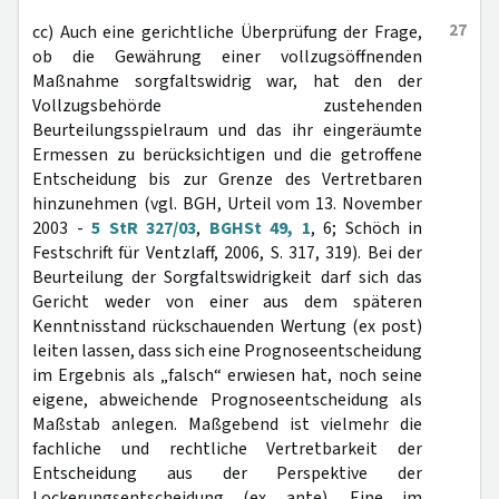
27
cc) Auch eine gerichtliche Überprüfung der Frage,
ob die Gewährung einer vollzugsöffnenden
Maßnahme sorgfaltswidrig war, hat den der
Vollzugsbehörde zustehenden
Beurteilungsspielraum und das ihr eingeräumte
Ermessen zu berücksichtigen und die getroffene
Entscheidung bis zur Grenze des Vertretbaren
hinzunehmen (vgl. BGH, Urteil vom 13. November
2003 -
5 StR 327/03
,
BGHSt 49, 1
, 6; Schöch in
Festschrift für Ventzlaff, 2006, S. 317, 319). Bei der
Beurteilung der Sorgfaltswidrigkeit darf sich das
Gericht weder von einer aus dem späteren
Kenntnisstand rückschauenden Wertung (ex post)
leiten lassen, dass sich eine Prognoseentscheidung
im Ergebnis als „falsch“ erwiesen hat, noch seine
eigene, abweichende Prognoseentscheidung als
Maßstab anlegen. Maßgebend ist vielmehr die
fachliche und rechtliche Vertretbarkeit der
Entscheidung aus der Perspektive der
Lockerungsentscheidung (ex ante). Eine im