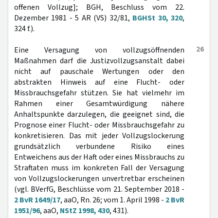
offenen Vollzug]; BGH, Beschluss vom 22.
Dezember 1981 - 5 AR (VS) 32/81,
BGHSt 30, 320
,
324 f.).
26
Eine Versagung von vollzugsöffnenden
Maßnahmen darf die Justizvollzugsanstalt dabei
nicht auf pauschale Wertungen oder den
abstrakten Hinweis auf eine Flucht- oder
Missbrauchsgefahr stützen. Sie hat vielmehr im
Rahmen einer Gesamtwürdigung nähere
Anhaltspunkte darzulegen, die geeignet sind, die
Prognose einer Flucht- oder Missbrauchsgefahr zu
konkretisieren. Das mit jeder Vollzugslockerung
grundsätzlich verbundene Risiko eines
Entweichens aus der Haft oder eines Missbrauchs zu
Straftaten muss im konkreten Fall der Versagung
von Vollzugslockerungen unvertretbar erscheinen
(vgl. BVerfG, Beschlüsse vom 21. September 2018 -
2 BvR 1649/17
, aaO, Rn. 26; vom 1. April 1998 -
2 BvR
1951/96
, aaO,
NStZ 1998, 430
, 431).