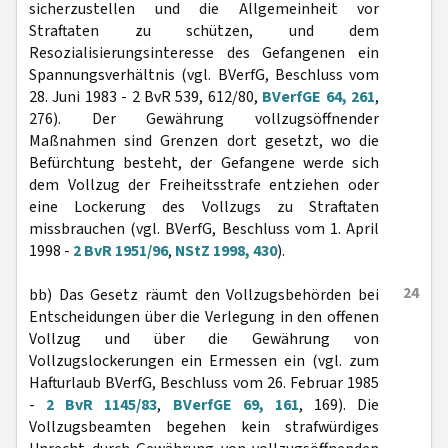
sicherzustellen und die Allgemeinheit vor
Straftaten zu schützen, und dem
Resozialisierungsinteresse des Gefangenen ein
Spannungsverhältnis (vgl. BVerfG, Beschluss vom
28. Juni 1983 - 2 BvR 539, 612/80,
BVerfGE 64, 261
,
276). Der Gewährung vollzugsöffnender
Maßnahmen sind Grenzen dort gesetzt, wo die
Befürchtung besteht, der Gefangene werde sich
dem Vollzug der Freiheitsstrafe entziehen oder
eine Lockerung des Vollzugs zu Straftaten
missbrauchen (vgl. BVerfG, Beschluss vom 1. April
1998 -
2 BvR 1951/96
,
NStZ 1998, 430
).
24
bb) Das Gesetz räumt den Vollzugsbehörden bei
Entscheidungen über die Verlegung in den offenen
Vollzug und über die Gewährung von
Vollzugslockerungen ein Ermessen ein (vgl. zum
Hafturlaub BVerfG, Beschluss vom 26. Februar 1985
-
2 BvR 1145/83
,
BVerfGE 69, 161
, 169). Die
Vollzugsbeamten begehen kein strafwürdiges