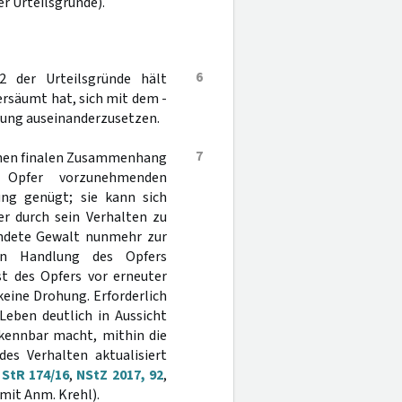
er Urteilsgründe).
6
2 der Urteilsgründe hält
ersäumt hat, sich mit dem -
sung auseinanderzusetzen.
7
einen finalen Zusammenhang
Opfer vorzunehmenden
ng genügt; sie kann sich
er durch sein Verhalten zu
endete Gewalt nunmehr zur
en Handlung des Opfers
t des Opfers vor erneuter
ine Drohung. Erforderlich
 Leben deutlich in Aussicht
rkennbar macht, mithin die
des Verhalten aktualisiert
 StR 174/16
,
NStZ 2017, 92
,
 mit Anm. Krehl).