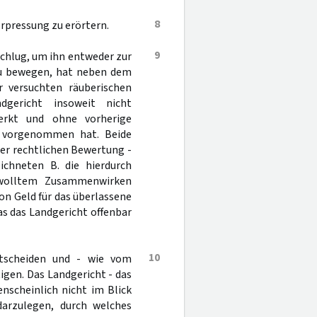
8
Erpressung zu erörtern.
9
schlug, um ihn entweder zur
zu bewegen, hat neben dem
 versuchten räuberischen
dgericht insoweit nicht
erkt und ohne vorherige
g vorgenommen hat. Beide
er rechtlichen Bewertung -
ichneten B. die hierdurch
ewolltem Zusammenwirken
on Geld für das überlassene
as das Landgericht offenbar
10
ntscheiden und - wie vom
gen. Das Landgericht - das
nscheinlich nicht im Blick
darzulegen, durch welches