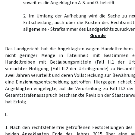
soweit es die Angeklagten A. S. und G. betrifft.
2. Im Umfang der Aufhebung wird die Sache zu ne
Entscheidung, auch über die Kosten des Rechtsmitte
allgemeine - Strafkammer des Landgerichts zurückver
Gründe
Das Landgericht hat die Angeklagten wegen Handeltreibens
nicht geringer Menge in Tateinheit mit Bestimmen ei
Handeltreiben mit Betäubungsmitteln (Fall II.1 der Ur
versuchter Nötigung (Fall II.2 der Urteilsgründe) zu Gesamtf
zwei Jahren verurteilt und deren Vollstreckung zur Bewährun
eine Einziehungsentscheidung getroffen. Hiergegen richtet
Angeklagten eingelegte, auf die Verurteilung zu Fall II.2 de
Gesamtstrafenausspruch beschränkte Revision der Staatsanwa
hat Erfolg.
I.
1. Nach den rechtsfehlerfrei getroffenen Feststellungen des 
beiden Angeklagten Ende des Jahres 2015 über eine a