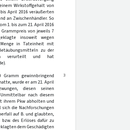
einem Wirkstoffgehalt von
bis April 2016 veräußerten
end an Zwischenhändler. So
om 1. bis zum 21. April 2016
 Grammpreis von jeweils 7
eklagte insoweit wegen
 Menge in Tateinheit mit
Betäubungsmitteln zu der
 verurteilt und hat
e).
3
 50 Gramm gewinnbringend
atte, wurde er am 21. April
wungen, diesen seinen
. Unmittelbar nach diesem
mit ihrem Pkw abholten und
l sich die Nachforschungen
erfall auf B. und glaubten,
 bzw. des Erlöses dafür zu
geklagten dem Geschädigten