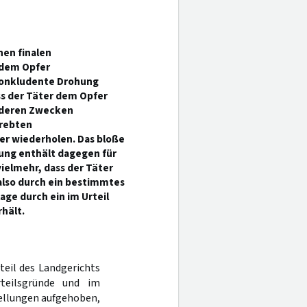
nen finalen
 dem Opfer
onkludente Drohung
ss der Täter dem Opfer
anderen Zwecken
trebten
r wiederholen. Das bloße
ung enthält dagegen für
ielmehr, dass der Täter
e also durch ein bestimmtes
ge durch ein im Urteil
hält.
rteil des Landgerichts
teilsgründe und im
ellungen aufgehoben,