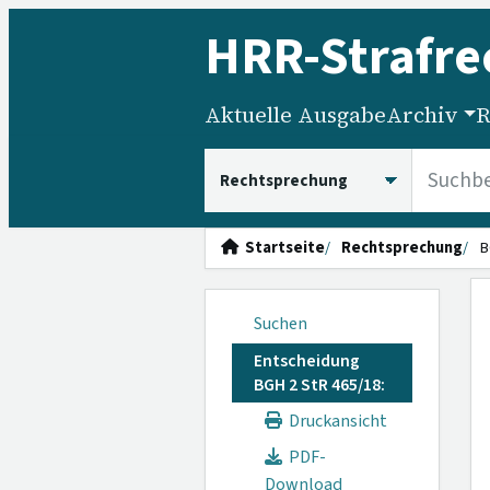
HRR
-Strafre
Aktuelle Ausgabe
Archiv
R
HRRS durchsuchen
Startseite
Rechtsprechung
B
Suchen
Entscheidung
BGH 2 StR 465/18:
Druckansicht
PDF-
Download