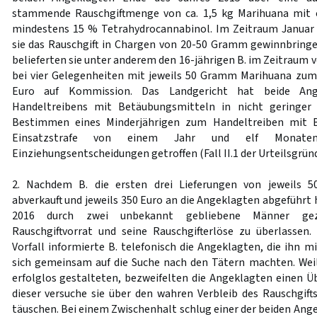
stammende Rauschgiftmenge von ca. 1,5 kg Marihuana mit 
mindestens 15 % Tetrahydrocannabinol. Im Zeitraum Januar 
sie das Rauschgift in Chargen von 20-50 Gramm gewinnbring
belieferten sie unter anderem den 16-jährigen B. im Zeitraum v
bei vier Gelegenheiten mit jeweils 50 Gramm Marihuana zum
Euro auf Kommission. Das Landgericht hat beide Ang
Handeltreibens mit Betäubungsmitteln in nicht geringer
Bestimmen eines Minderjährigen zum Handeltreiben mit 
Einsatzstrafe von einem Jahr und elf Monaten
Einziehungsentscheidungen getroffen (Fall II.1 der Urteilsgründ
2. Nachdem B. die ersten drei Lieferungen von jeweils
abverkauft und jeweils 350 Euro an die Angeklagten abgeführt h
2016 durch zwei unbekannt gebliebene Männer gez
Rauschgiftvorrat und seine Rauschgifterlöse zu überlassen
Vorfall informierte B. telefonisch die Angeklagten, die ihn 
sich gemeinsam auf die Suche nach den Tätern machten. Wei
erfolglos gestalteten, bezweifelten die Angeklagten einen Üb
dieser versuche sie über den wahren Verbleib des Rauschgifts
täuschen. Bei einem Zwischenhalt schlug einer der beiden An