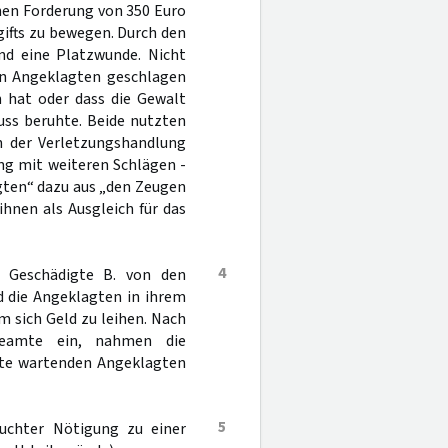
enen Forderung von 350 Euro
ifts zu bewegen. Durch den
und eine Platzwunde. Nicht
en Angeklagten geschlagen
 hat oder dass die Gewalt
ss beruhte. Beide nutzten
n der Verletzungshandlung
ng mit weiteren Schlägen -
ten“ dazu aus „den Zeugen
ihnen als Ausgleich für das
4
r Geschädigte B. von den
d die Angeklagten in ihrem
m sich Geld zu leihen. Nach
ibeamte ein, nahmen die
ätte wartenden Angeklagten
5
uchter Nötigung zu einer