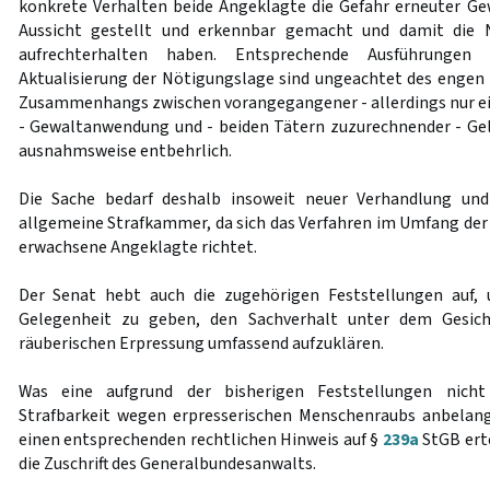
konkrete Verhalten beide Angeklagte die Gefahr erneuter G
Aussicht gestellt und erkennbar gemacht und damit die N
aufrechterhalten haben. Entsprechende Ausführungen 
Aktualisierung der Nötigungslage sind ungeachtet des engen i
Zusammenhangs zwischen vorangegangener - allerdings nur e
- Gewaltanwendung und - beiden Tätern zuzurechnender - Gel
ausnahmsweise entbehrlich.
Die Sache bedarf deshalb insoweit neuer Verhandlung und
allgemeine Strafkammer, da sich das Verfahren im Umfang de
erwachsene Angeklagte richtet.
Der Senat hebt auch die zugehörigen Feststellungen auf,
Gelegenheit zu geben, den Sachverhalt unter dem Gesich
räuberischen Erpressung umfassend aufzuklären.
Was eine aufgrund der bisherigen Feststellungen nic
Strafbarkeit wegen erpresserischen Menschenraubs anbelang
einen entsprechenden rechtlichen Hinweis auf §
239a
StGB erte
die Zuschrift des Generalbundesanwalts.