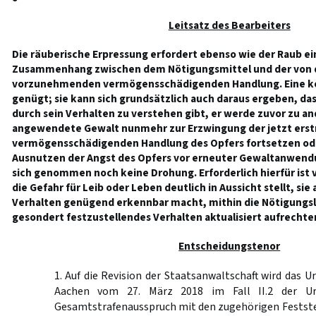
Leitsatz des Bearbeiters
Die räuberische Erpressung erfordert ebenso wie der Raub ei
Zusammenhang zwischen dem Nötigungsmittel und der von
vorzunehmenden vermögensschädigenden Handlung. Eine k
genügt; sie kann sich grundsätzlich auch daraus ergeben, da
durch sein Verhalten zu verstehen gibt, er werde zuvor zu 
angewendete Gewalt nunmehr zur Erzwingung der jetzt ers
vermögensschädigenden Handlung des Opfers fortsetzen ode
Ausnutzen der Angst des Opfers vor erneuter Gewaltanwend
sich genommen noch keine Drohung. Erforderlich hierfür ist v
die Gefahr für Leib oder Leben deutlich in Aussicht stellt, si
Verhalten genügend erkennbar macht, mithin die Nötigungsla
gesondert festzustellendes Verhalten aktualisiert aufrechter
Entscheidungstenor
1. Auf die Revision der Staatsanwaltschaft wird das U
Aachen vom 27. März 2018 im Fall II.2 der Ur
Gesamtstrafenausspruch mit den zugehörigen Festst