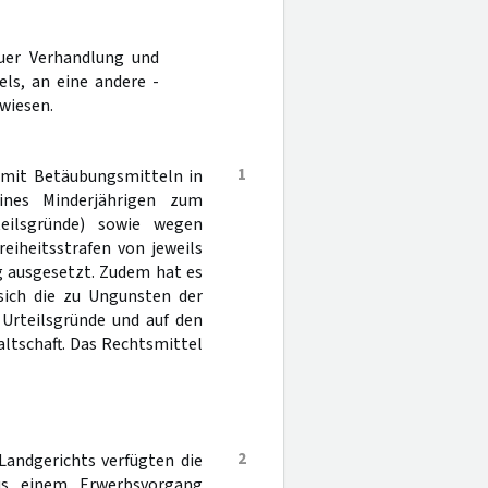
uer Verhandlung und
ls, an eine andere -
wiesen.
1
 mit Betäubungsmitteln in
nes Minderjährigen zum
teilsgründe) sowie wegen
reiheitsstrafen von jeweils
g ausgesetzt. Zudem hat es
 sich die zu Ungunsten der
r Urteilsgründe und auf den
ltschaft. Das Rechtsmittel
2
Landgerichts verfügten die
us einem Erwerbsvorgang