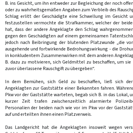
B. ins Gesicht, um ihn entweder zur Begleichung der noch off
oder zu wahrheitsgemäßen Angaben zum Verbleib des Rauschg
Schlag erlitt der Geschädigte eine Schwellung im Gesicht 
festzustellen vermochte die Strafkammer, welcher der beid
hat, dass der andere Angeklagte den Schlag wahrgenommen
gegen den Geschädigten auf einem gemeinsamen Tatentschlu
jedoch nach Beibringung der blutenden Platzwunde „die vo
ausgehende und fortwirkende Bedrohungswirkung - die Drohu
in konkludentem Zusammenwirken mit dem anderen Angeklag
B. dazu zu motivieren, sich Geldmittel zu beschaffen, um sie 
zuvor überlassene Rauschgift zu übergeben“.
In dem Bemühen, sich Geld zu beschaffen, ließ sich de
Angeklagten zur Gaststätte einer Bekannten fahren. Währen
Pkw vor der Gaststätte warteten, begab sich B. in das Lokal, u
kurzer Zeit trafen zwischenzeitlich alarmierte Polize
Personalien der beiden nach wie vor im Pkw vor der Gastst
auf und erteilten ihnen einen Platzverweis.
Das Landgericht hat die Angeklagten insoweit wegen vers