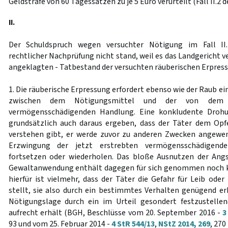
Geldstrafe von 60 Tagessätzen zu je 5 Euro verurteilt (Fall II.2 d
II.
Der Schuldspruch wegen versuchter Nötigung im Fall II.
rechtlicher Nachprüfung nicht stand, weil es das Landgericht v
angeklagten - Tatbestand der versuchten räuberischen Erpres
1. Die räuberische Erpressung erfordert ebenso wie der Raub 
zwischen dem Nötigungsmittel und der von dem 
vermögensschädigenden Handlung. Eine konkludente Drohu
grundsätzlich auch daraus ergeben, dass der Täter dem Opf
verstehen gibt, er werde zuvor zu anderen Zwecken angew
Erzwingung der jetzt erstrebten vermögensschädigend
fortsetzen oder wiederholen. Das bloße Ausnutzen der Angs
Gewaltanwendung enthält dagegen für sich genommen noch ke
hierfür ist vielmehr, dass der Täter die Gefahr für Leib oder
stellt, sie also durch ein bestimmtes Verhalten genügend e
Nötigungslage durch ein im Urteil gesondert festzustellen
aufrecht erhält (BGH, Beschlüsse vom 20. September 2016 -
3
93 und vom 25. Februar 2014 -
4 StR 544/13
,
NStZ 2014, 269
, 270