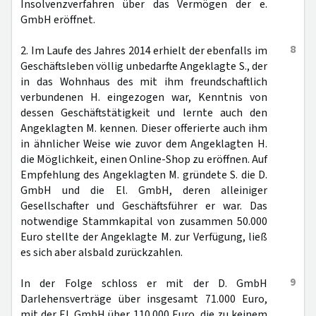
Insolvenzverfahren über das Vermögen der e.
GmbH eröffnet.
8
2. Im Laufe des Jahres 2014 erhielt der ebenfalls im
Geschäftsleben völlig unbedarfte Angeklagte S., der
in das Wohnhaus des mit ihm freundschaftlich
verbundenen H. eingezogen war, Kenntnis von
dessen Geschäftstätigkeit und lernte auch den
Angeklagten M. kennen. Dieser offerierte auch ihm
in ähnlicher Weise wie zuvor dem Angeklagten H.
die Möglichkeit, einen Online-Shop zu eröffnen. Auf
Empfehlung des Angeklagten M. gründete S. die D.
GmbH und die El. GmbH, deren alleiniger
Gesellschafter und Geschäftsführer er war. Das
notwendige Stammkapital von zusammen 50.000
Euro stellte der Angeklagte M. zur Verfügung, ließ
es sich aber alsbald zurückzahlen.
9
In der Folge schloss er mit der D. GmbH
Darlehensverträge über insgesamt 71.000 Euro,
mit der El. GmbH über 110.000 Euro, die zu keinem