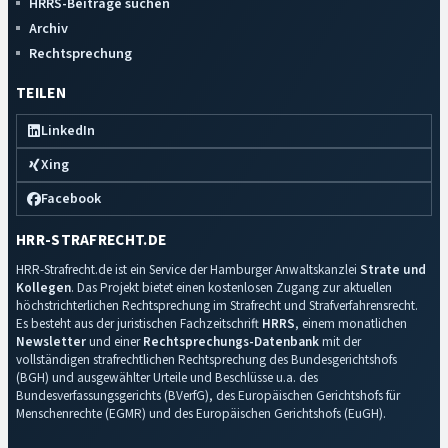
HRRS-Beiträge suchen
Archiv
Rechtsprechung
TEILEN
LinkedIn
Xing
Facebook
HRR-STRAFRECHT.DE
HRR-Strafrecht.de ist ein Service der Hamburger Anwaltskanzlei
Strate und
Kollegen
. Das Projekt bietet einen kostenlosen Zugang zur aktuellen
höchstrichterlichen Rechtsprechung im Strafrecht und Strafverfahrensrecht.
Es besteht aus der juristischen Fachzeitschrift
HRRS
, einem monatlichen
Newsletter
und einer
Rechtsprechungs-Datenbank
mit der
vollständigen strafrechtlichen Rechtsprechung des Bundesgerichtshofs
(BGH) und ausgewählter Urteile und Beschlüsse u.a. des
Bundesverfassungsgerichts (BVerfG), des Europäischen Gerichtshofs für
Menschenrechte (EGMR) und des Europäischen Gerichtshofs (EuGH).