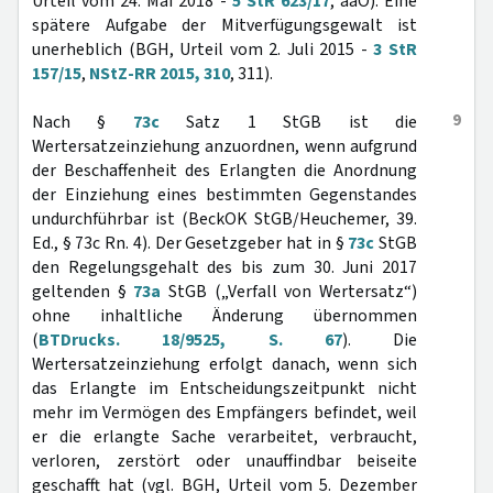
Urteil vom 24. Mai 2018 -
5 StR 623/17
, aaO). Eine
spätere Aufgabe der Mitverfügungsgewalt ist
unerheblich (BGH, Urteil vom 2. Juli 2015 -
3 StR
157/15
,
NStZ-RR 2015, 310
, 311).
9
Nach §
73c
Satz 1 StGB ist die
Wertersatzeinziehung anzuordnen, wenn aufgrund
der Beschaffenheit des Erlangten die Anordnung
der Einziehung eines bestimmten Gegenstandes
undurchführbar ist (BeckOK StGB/Heuchemer, 39.
Ed., § 73c Rn. 4). Der Gesetzgeber hat in §
73c
StGB
den Regelungsgehalt des bis zum 30. Juni 2017
geltenden §
73a
StGB („Verfall von Wertersatz“)
ohne inhaltliche Änderung übernommen
(
BTDrucks. 18/9525, S. 67
). Die
Wertersatzeinziehung erfolgt danach, wenn sich
das Erlangte im Entscheidungszeitpunkt nicht
mehr im Vermögen des Empfängers befindet, weil
er die erlangte Sache verarbeitet, verbraucht,
verloren, zerstört oder unauffindbar beiseite
geschafft hat (vgl. BGH, Urteil vom 5. Dezember