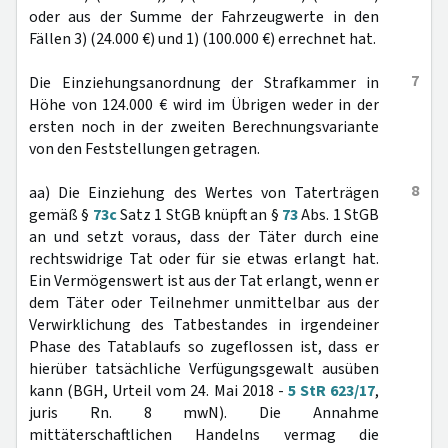
oder aus der Summe der Fahrzeugwerte in den
Fällen 3) (24.000 €) und 1) (100.000 €) errechnet hat.
7
Die Einziehungsanordnung der Strafkammer in
Höhe von 124.000 € wird im Übrigen weder in der
ersten noch in der zweiten Berechnungsvariante
von den Feststellungen getragen.
8
aa) Die Einziehung des Wertes von Taterträgen
gemäß §
73c
Satz 1 StGB knüpft an §
73
Abs. 1 StGB
an und setzt voraus, dass der Täter durch eine
rechtswidrige Tat oder für sie etwas erlangt hat.
Ein Vermögenswert ist aus der Tat erlangt, wenn er
dem Täter oder Teilnehmer unmittelbar aus der
Verwirklichung des Tatbestandes in irgendeiner
Phase des Tatablaufs so zugeflossen ist, dass er
hierüber tatsächliche Verfügungsgewalt ausüben
kann (BGH, Urteil vom 24. Mai 2018 -
5 StR 623/17
,
juris Rn. 8 mwN). Die Annahme
mittäterschaftlichen Handelns vermag die