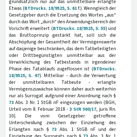
grundsätzlich nur auf das unmittelbare erlangte
Etwas (
BTDrucks. 18/9525, S. 61
f.). Wenngleich der
Gesetzgeber durch die Ersetzung des Wortes „aus“
durch das Wort „durch“ den Anwendungsbereich der
Vorschrift erweitert (
BTDrucks. 18/9525, S. 55
) und
das Bruttoprinzip gestärkt hat, soll sich die
Abschöpfung der Gesamtheit der Vermögenswerte
auf dasjenige beschränken, das dem Tatbeteiligten
oder Drittbegünstigten unmittelbar aus der
Verwirklichung des Tatbestands in irgendeiner
Phase des Tatablaufs zugeflossen ist (
BTDrucks.
18/9525, S. 47
). Mittelbar - durch die Verwertung
der unmittelbaren Tatbeute - erlangte
Vermögenszuwächse können daher auch weiterhin
nur als Surrogat aufgrund einer Anordnung nach §
73
Abs. 3 Nr. 1 StGB nF eingezogen werden (BGH,
Urteil vom 8. Februar 2018 -
3 StR 560/17
, juris Rn.
10). Die vom Gesetzgeber getroffene
Unterscheidung zwischen der Einziehung des
Erlangten nach §
73
Abs. 1 StGB nF und der
Einziehung des Surrogats nach §
73
Abs. 3 Nr. 1