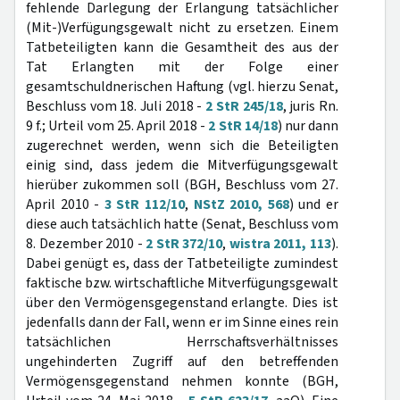
fehlende Darlegung der Erlangung tatsächlicher
(Mit-)Verfügungsgewalt nicht zu ersetzen. Einem
Tatbeteiligten kann die Gesamtheit des aus der
Tat Erlangten mit der Folge einer
gesamtschuldnerischen Haftung (vgl. hierzu Senat,
Beschluss vom 18. Juli 2018 -
2 StR 245/18
, juris Rn.
9 f.; Urteil vom 25. April 2018 -
2 StR 14/18
) nur dann
zugerechnet werden, wenn sich die Beteiligten
einig sind, dass jedem die Mitverfügungsgewalt
hierüber zukommen soll (BGH, Beschluss vom 27.
April 2010 -
3 StR 112/10
,
NStZ 2010, 568
) und er
diese auch tatsächlich hatte (Senat, Beschluss vom
8. Dezember 2010 -
2 StR 372/10
,
wistra 2011, 113
).
Dabei genügt es, dass der Tatbeteiligte zumindest
faktische bzw. wirtschaftliche Mitverfügungsgewalt
über den Vermögensgegenstand erlangte. Dies ist
jedenfalls dann der Fall, wenn er im Sinne eines rein
tatsächlichen Herrschaftsverhältnisses
ungehinderten Zugriff auf den betreffenden
Vermögensgegenstand nehmen konnte (BGH,