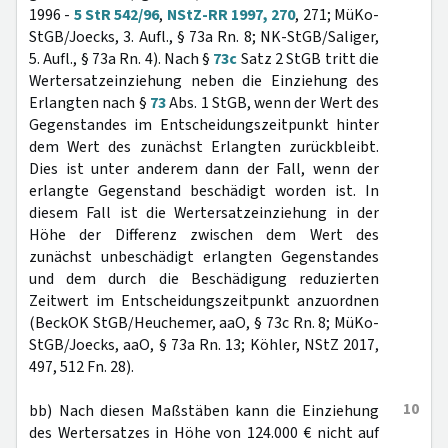
1996 -
5 StR 542/96
,
NStZ-RR 1997, 270
, 271; MüKo-
StGB/Joecks, 3. Aufl., § 73a Rn. 8; NK-StGB/Saliger,
5. Aufl., § 73a Rn. 4). Nach §
73c
Satz 2 StGB tritt die
Wertersatzeinziehung neben die Einziehung des
Erlangten nach §
73
Abs. 1 StGB, wenn der Wert des
Gegenstandes im Entscheidungszeitpunkt hinter
dem Wert des zunächst Erlangten zurückbleibt.
Dies ist unter anderem dann der Fall, wenn der
erlangte Gegenstand beschädigt worden ist. In
diesem Fall ist die Wertersatzeinziehung in der
Höhe der Differenz zwischen dem Wert des
zunächst unbeschädigt erlangten Gegenstandes
und dem durch die Beschädigung reduzierten
Zeitwert im Entscheidungszeitpunkt anzuordnen
(BeckOK StGB/Heuchemer, aaO, § 73c Rn. 8; MüKo-
StGB/Joecks, aaO, § 73a Rn. 13; Köhler, NStZ 2017,
497, 512 Fn. 28).
10
bb) Nach diesen Maßstäben kann die Einziehung
des Wertersatzes in Höhe von 124.000 € nicht auf