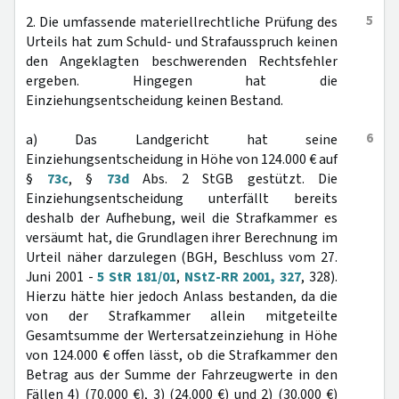
5
2. Die umfassende materiellrechtliche Prüfung des
Urteils hat zum Schuld- und Strafausspruch keinen
den Angeklagten beschwerenden Rechtsfehler
ergeben. Hingegen hat die
Einziehungsentscheidung keinen Bestand.
6
a) Das Landgericht hat seine
Einziehungsentscheidung in Höhe von 124.000 € auf
§
73c
, §
73d
Abs. 2 StGB gestützt. Die
Einziehungsentscheidung unterfällt bereits
deshalb der Aufhebung, weil die Strafkammer es
versäumt hat, die Grundlagen ihrer Berechnung im
Urteil näher darzulegen (BGH, Beschluss vom 27.
Juni 2001 -
5 StR 181/01
,
NStZ-RR 2001, 327
, 328).
Hierzu hätte hier jedoch Anlass bestanden, da die
von der Strafkammer allein mitgeteilte
Gesamtsumme der Wertersatzeinziehung in Höhe
von 124.000 € offen lässt, ob die Strafkammer den
Betrag aus der Summe der Fahrzeugwerte in den
Fällen 4) (70.000 €), 3) (24.000 €) und 2) (30.000 €)