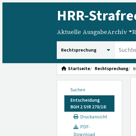
HRR
-Strafre
Aktuelle Ausgabe
Archiv
R
HRRS durchsuchen
Startseite
Rechtsprechung
B
Suchen
Entscheidung
BGH 2 StR 270/18:
Druckansicht
PDF-
Download